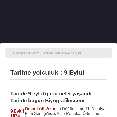
Biyografiler.com
›
Tarihte Yolculuk
›
9 Eylul
Tarihte yolculuk : 9 Eylul
Tarihte 9 eylul günü neler yaşandı.
Tarihte bugün Biyografiler.com
Ömer Lütfi Akad
'ın Düğün filmi, 11. Antalya
9 Eylül
Film Şenliği'nde, Altın Portakal Ödülü'nü
1974