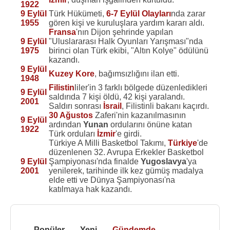
1922
9 Eylül
Türk Hükümeti,
6-7 Eylül Olayları
nda zarar
1955
gören kişi ve kuruluşlara yardım kararı aldı.
Fransa
'nın Dijon şehrinde yapılan
9 Eylül
"Uluslararası Halk Oyunları Yarışması"nda
1975
birinci olan Türk ekibi, "Altın Kolye" ödülünü
kazandı.
9 Eylül
Kuzey Kore
, bağımsızlığını ilan etti.
1948
Filistin
liler'in 3 farklı bölgede düzenledikleri
9 Eylül
saldırıda 7 kişi öldü, 42 kişi yaralandı.
2001
Saldırı sonrası
İsrail
, Filistinli bakanı kaçırdı.
30 Ağustos
Zaferi'nin kazanılmasının
9 Eylül
ardından
Yunan
ordularını önüne katan
1922
Türk orduları
İzmir
'e girdi.
Türkiye A Milli Basketbol Takımı,
Türkiye
'de
düzenlenen 32. Avrupa Erkekler Basketbol
9 Eylül
Şampiyonası'nda finalde
Yugoslavya
'ya
2001
yenilerek, tarihinde ilk kez gümüş madalya
elde etti ve Dünya Şampiyonası'na
katılmaya hak kazandı.
Popüler
Yeni
Gündemde