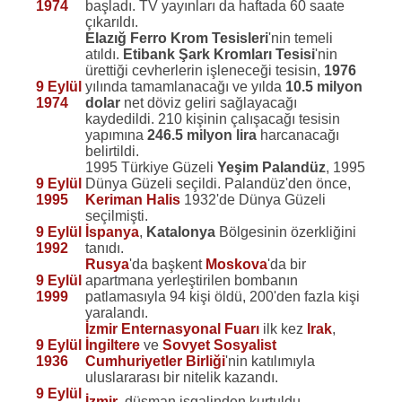
1974
başladı. TV yayınları da haftada 60 saate
çıkarıldı.
Elazığ Ferro Krom Tesisleri
'nin temeli
atıldı.
Etibank Şark Kromları Tesisi
'nin
ürettiği cevherlerin işleneceği tesisin,
1976
9 Eylül
yılında tamamlanacağı ve yılda
10.5 milyon
1974
dolar
net döviz geliri sağlayacağı
kaydedildi. 210 kişinin çalışacağı tesisin
yapımına
246.5 milyon lira
harcanacağı
belirtildi.
1995 Türkiye Güzeli
Yeşim Palandüz
, 1995
9 Eylül
Dünya Güzeli seçildi. Palandüz'den önce,
1995
Keriman Halis
1932'de Dünya Güzeli
seçilmişti.
9 Eylül
İspanya
,
Katalonya
Bölgesinin özerkliğini
1992
tanıdı.
Rusya
'da başkent
Moskova
'da bir
9 Eylül
apartmana yerleştirilen bombanın
1999
patlamasıyla 94 kişi öldü, 200'den fazla kişi
yaralandı.
İzmir Enternasyonal Fuarı
ilk kez
Irak
,
9 Eylül
İngiltere
ve
Sovyet Sosyalist
1936
Cumhuriyetler Birliği
'nin katılımıyla
uluslararası bir nitelik kazandı.
9 Eylül
İzmir
, düşman işgalinden kurtuldu.