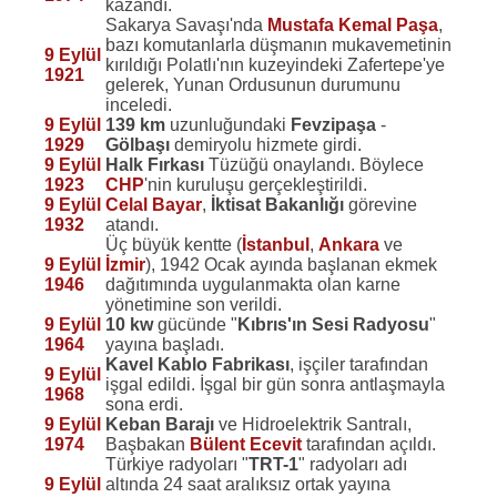
kazandı.
Sakarya Savaşı'nda
Mustafa Kemal Paşa
,
bazı komutanlarla düşmanın mukavemetinin
9 Eylül
kırıldığı Polatlı'nın kuzeyindeki Zafertepe'ye
1921
gelerek, Yunan Ordusunun durumunu
inceledi.
9 Eylül
139 km
uzunluğundaki
Fevzipaşa
-
1929
Gölbaşı
demiryolu hizmete girdi.
9 Eylül
Halk Fırkası
Tüzüğü onaylandı. Böylece
1923
CHP
'nin kuruluşu gerçekleştirildi.
9 Eylül
Celal Bayar
,
İktisat Bakanlığı
görevine
1932
atandı.
Üç büyük kentte (
İstanbul
,
Ankara
ve
9 Eylül
İzmir
), 1942 Ocak ayında başlanan ekmek
1946
dağıtımında uygulanmakta olan karne
yönetimine son verildi.
9 Eylül
10 kw
gücünde "
Kıbrıs'ın Sesi Radyosu
"
1964
yayına başladı.
Kavel Kablo Fabrikası
, işçiler tarafından
9 Eylül
işgal edildi. İşgal bir gün sonra antlaşmayla
1968
sona erdi.
9 Eylül
Keban Barajı
ve Hidroelektrik Santralı,
1974
Başbakan
Bülent Ecevit
tarafından açıldı.
Türkiye radyoları "
TRT-1
" radyoları adı
9 Eylül
altında 24 saat aralıksız ortak yayına