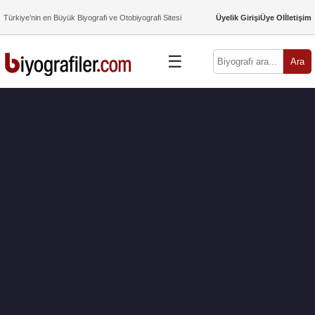
Türkiye’nin en Büyük Biyografi ve Otobiyografi Sitesi
Üyelik Girişi
Üye Ol
İletişim
☰
Ara