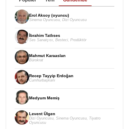
Erol Aksoy (oyuncu)
Sinema Oyuncusu
,
Dizi Oyuncusu
İbrahim Tatlıses
Ses Sanatçısı
,
Besteci
,
Prodüktör
Mahmut Karaaslan
Bürokrat
Recep Tayyip Erdoğan
Cumhurbaşkanı
Medyum Memiş
Levent Ülgen
Dizi Oyuncusu
,
Sinema Oyuncusu
,
Tiyatro
Oyuncusu