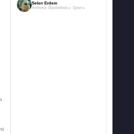
Selen Erdem
Antrenör
,
Basketbolcu
,
Sporcu
n
si