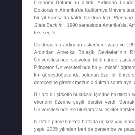
Ekonomi Bölümü'nü bitirdi. Ardından London
Doktorasını Amerika'da Kaliforniya Üniversitesi,
bir yıl Fransa'da kaldı. Doktora tezi "
Planning 
State Back in
", 1990 senesinde Amerika'da, Ame
tezi seçildi.
Doktorasının ardından askerliğini yaptı ve 199
Ardından Amerika Birleşik Devletleri'nin 
Üniversitesi'nde sosyoloji bölümünde asist
Princeton Üniversitesi'nde bir yıl misafir öğre
km güneydoğusunda bulunan özel bir üniversi
derecesine girerek mezun olduktan sonra aynı o
Bir ara bir şirketin hukuksal işlerine baktıktan 
ekonomi üzerine çeşitli dersler verdi. Sonrak
Üniversitesi'nde ise uluslararası ilişkiler dersleri
NTV'de prime time'da haftada üç kez yayınlana
yaptı. 2005 yılından beri de perşembe ve pazar