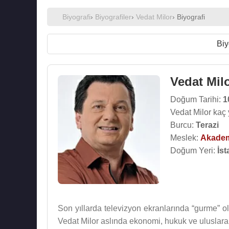
Biyografi
›
Biyografiler
›
Vedat Milor
› Biyografi
Biy
Vedat Mil
Doğum Tarihi:
1
Vedat Milor kaç
Burcu:
Terazi
Meslek:
Akade
Doğum Yeri:
İst
Son yıllarda televizyon ekranlarında “gurme” ola
Vedat Milor aslında ekonomi, hukuk ve uluslarara