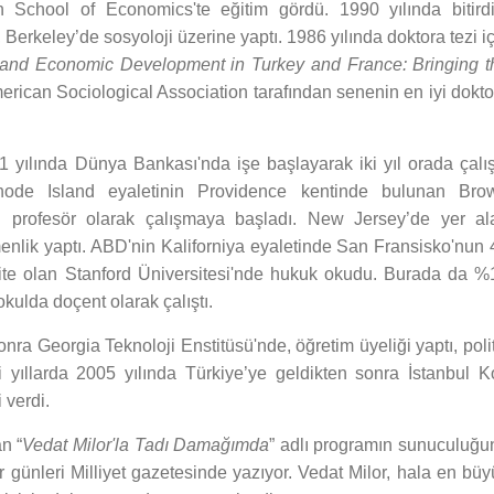
 School of Economics'te eğitim gördü. 1990 yılında bitirdi
 Berkeley’de sosyoloji üzerine yaptı. 1986 yılında doktora tezi i
and Economic Development in Turkey and France: Bringing t
rican Sociological Association tarafından senenin en iyi dokto
1 yılında Dünya Bankası'nda işe başlayarak iki yıl orada çalışt
Rhode Island eyaletinin Providence kentinde bulunan Bro
an profesör olarak çalışmaya başladı. New Jersey’de yer al
tmenlik yaptı. ABD'nin Kaliforniya eyaletinde San Fransisko'nun 
te olan Stanford Üniversitesi'nde hukuk okudu. Burada da %
kulda doçent olarak çalıştı.
sonra Georgia Teknoloji Enstitüsü'nde, öğretim üyeliği yaptı, poli
i yıllarda 2005 yılında Türkiye’ye geldikten sonra İstanbul K
 verdi.
n “
Vedat Milor'la Tadı Damağımda
” adlı programın sunuculuğu
 günleri Milliyet gazetesinde yazıyor. Vedat Milor, hala en büy