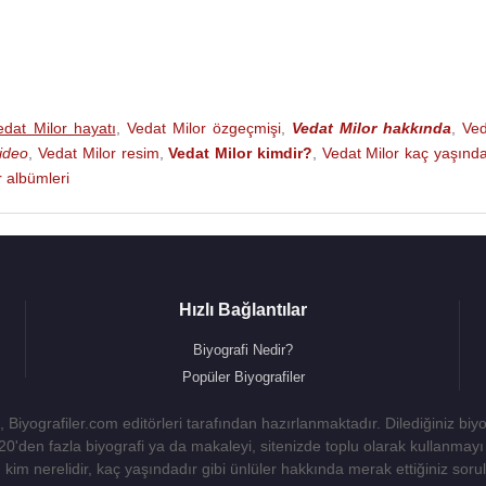
edat Milor hayatı
,
Vedat Milor özgeçmişi
,
Vedat Milor hakkında
,
Ved
video
,
Vedat Milor resim
,
Vedat Milor kimdir?
,
Vedat Milor kaç yaşınd
r albümleri
Hızlı Bağlantılar
Biyografi Nedir?
Popüler Biyografiler
 Biyografiler.com editörleri tarafından hazırlanmaktadır. Dilediğiniz biy
 20'den fazla biyografi ya da makaleyi, sitenizde toplu olarak kullanma
kim nerelidir, kaç yaşındadır gibi ünlüler hakkında merak ettiğiniz sorulara