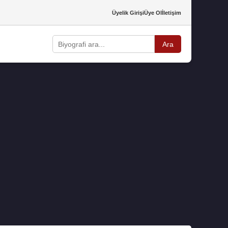
Üyelik Girişi
Üye Ol
İletişim
Ara