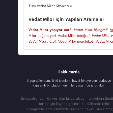
Tüm Vedat Milor Kitapları ›››
Vedat Milor İçin Yapılan Aramalar
Vedat Milor yaşıyor mu?
,
Vedat Milor biyografi
,
V
Milor doğum yeri
,
Vedat Milor fotoğraf
,
Vedat Milor 
Vedat Milor nereli
,
Vedat Milor memleketi
,
Vedat Milo
Hakkımızda
Biyografiler.com, ünlü isimlerin hayat hikayelerini derleyen
kapsamlı bir platformdur. Her yaşam bir iz bırakır.
Biyografiler.com'da yer alan biyografi ve makalelerin tümü,
formatıyla kaynak göstererek kullanabilirsiniz.
Biyografiler.com sitemizde ünlülerin hayatı, kim kimdir, 