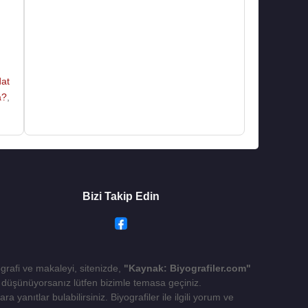
at
a?
,
Bizi Takip Edin
ografi ve makaleyi, sitenizde,
"Kaynak: Biyografiler.com"
yı düşünüyorsanız lütfen bizimle temasa geçiniz.
 yanıtlar bulabilirsiniz. Biyografiler ile ilgili yorum ve