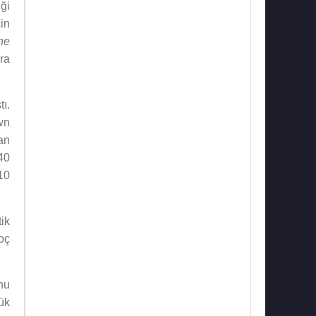
ği
çin
he
ra
ı.
wn
an
40
10
tik
oç
nu
ük