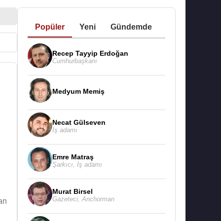
Popüler
Yeni
Gündemde
Recep Tayyip Erdoğan
Cumhurbaşkanı
Medyum Memiş
Necat Gülseven
İş adamı
Emre Matraş
Şarkıcı
,
İş adamı
Murat Birsel
Gazeteci
,
Anchorman
nan