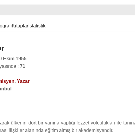
ografi
Kitaplar
İstatistik
or
0.Ekim.1955
 yaşında :
71
misyen
,
Yazar
anbul
rak ülkenin dört bir yanına yaptığı lezzet yolculukları ile tanı
sı ilişkiler alanında eğitim almış bir akademisyendir.