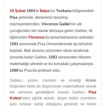
15 Şubat
1564
'te
İtalya
'nın
Toskana
bölgesindeki
Pisa
şehrinde, döneminin tanınmış
müzisyenlerinden,
Vincenzo Galilei
'nin altı
çocuğundan biri olarak dünyaya gelen Galileo, ilk
öğrenimini
Floransa
'da tamamlamasının ardından
1581
senesinde Pisa Üniversitesinde tıp tahsiline
başladı. Mali durumu yüzünden okulu bırakmak
zorunda kalan Galileo,
1583
senesinden itibaren
matematiğe yöneldi ve bu konudaki çalışmalarıyla
1589
'da Pisa'da profesör oldu.
Sarkacı, yüzen cisimleri ve kinetiği
Aristo
fiziğinden farklı bir düşünceyle matematiksel olarak
ele alınması gerektiğine inanan Galileo,
Pisa
Kulesi
'nden ağırlık atarak, düşen bütün cisimlerin
aynı ivmeye sahip olduğunu gösterdi ve Aristo