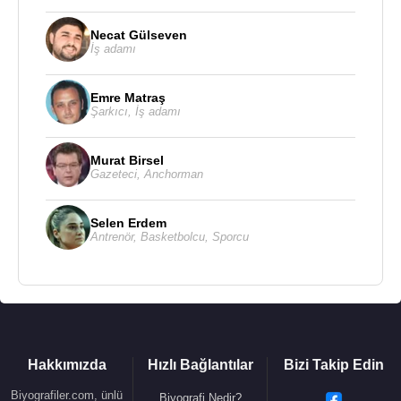
Necat Gülseven
İş adamı
Emre Matraş
Şarkıcı
,
İş adamı
Murat Birsel
Gazeteci
,
Anchorman
Selen Erdem
Antrenör
,
Basketbolcu
,
Sporcu
Hakkımızda
Hızlı Bağlantılar
Bizi Takip Edin
Biyografiler.com, ünlü
Biyografi Nedir?