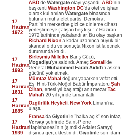
ABD
'de
Watergate
olayı yaşandı.
ABD
'nin
başkenti
Washington DC
'da otel ve işhanı
olarak kullanılan
Watergate
binasında
bulunan muhalefet partisi Demokrat
17
Parti'nin merkezine gizlice dinleme cihazı
Haziran
yerleştirmeye çalışan beş kişi 17 Haziran
1972
1972 tarihinde yakalandılar. Bu olay başkan
Richard Nixon
'a kadar uzanınca büyük bir
skandal oldu ve sonuçta Nixon istifa etmek
durumunda kaldı.
Birleşmiş Milletler
Barış Gücü,
17
Mogadişu
'ya saldırdı. Amaç
Somali
'de
Haziran
General
Muhammed Farah Aidid
'in askeri
1993
gücünü yok etmek.
Mümtaz Mahal
doğum yaparken vefat etti.
17
Eşi Hint-Türk-Moğol Babür İmparatoru
Şah
Haziran
Cihan
, ertesi yıl başlattığı anıt mezar
Tac
1631
Mahal
'i 20 yıl içinde tamamlattı.
17
Özgürlük Heykeli
,
New York
Limanı'na
Haziran
ulaştı.
1885
Fransa
'da
Giyotin
'le "halka açık" son infaz,
17
Versay
şehrinde Saint-Pierre
Haziran
Hapishanesi'nin (şimdiki Adalet Sarayı)
1939
dışında gerçekleştirildi.
Giyotin
le son idam