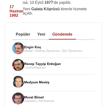
ise, 10 Eylül
1977
'de yapıldı.
17
Yeni
Galata Köprüsü
törenle hizmete
Haziran
açıldı.
1992
Popüler
Yeni
Gündemde
Engin Koç
Model
,
Sinema Oyuncusu
,
Dizi Oyuncusu
Recep Tayyip Erdoğan
Cumhurbaşkanı
Medyum Memiş
Murat Birsel
Gazeteci
,
Anchorman