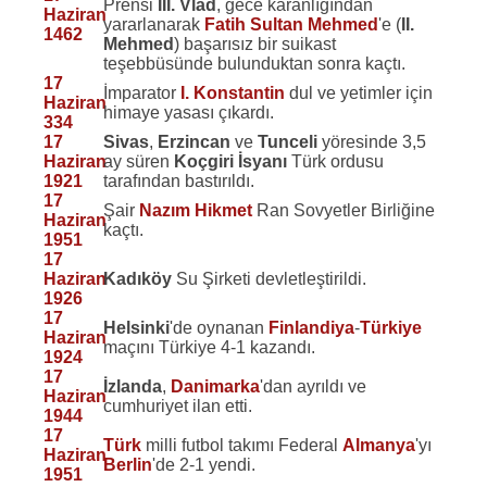
Prensi
III. Vlad
, gece karanlığından
Haziran
yararlanarak
Fatih Sultan Mehmed
'e (
II.
1462
Mehmed
) başarısız bir suikast
teşebbüsünde bulunduktan sonra kaçtı.
17
İmparator
I. Konstantin
dul ve yetimler için
Haziran
himaye yasası çıkardı.
334
17
Sivas
,
Erzincan
ve
Tunceli
yöresinde 3,5
Haziran
ay süren
Koçgiri İsyanı
Türk ordusu
1921
tarafından bastırıldı.
17
Şair
Nazım Hikmet
Ran Sovyetler Birliğine
Haziran
kaçtı.
1951
17
Haziran
Kadıköy
Su Şirketi devletleştirildi.
1926
17
Helsinki
'de oynanan
Finlandiya
-
Türkiye
Haziran
maçını Türkiye 4-1 kazandı.
1924
17
İzlanda
,
Danimarka
'dan ayrıldı ve
Haziran
cumhuriyet ilan etti.
1944
17
Türk
milli futbol takımı Federal
Almanya
'yı
Haziran
Berlin
'de 2-1 yendi.
1951