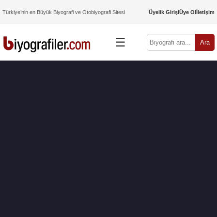
Türkiye’nin en Büyük Biyografi ve Otobiyografi Sitesi
Üyelik Girişi
Üye Ol
İletişim
☰
Ara