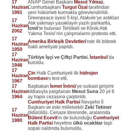
17
ANAP Genel Başkanı
Mesut Yılmaz
,
Haziran
Cumhurbaşkanı
Turgut Özal
tarafından
1991
yeni hükümeti kurmakla görevlendirildi.
Greenpeace üyesi 5 kişi, Atakule’ye astıkları
17
Atık yakmayı yasaklayın yazılı pankartla,
Haziran
İzmit
’te bulunan Tehlikeli ve Klinik Atık
2002
Yakma Tesisi’nin çalışmalarını protesto etti.
17
Amerika Birleşik Devletleri
'nde ilk böbrek
Haziran
nakli ameliyatı yapıldı.
1950
17
Türkiye İşçi ve Çiftçi Partisi
,
İstanbul
’da
Haziran
kuruldu.
1946
17
Çin
Halk Cumhuriyeti ilk
hidrojen
Haziran
bombası
nı test etti.
1967
17
Başbakan
İsmet İnönü
'ye suikast girişimi
Haziran
iddiasıyla yargılanan
Mesut Suna
20 yıl 6
1964
ay hapis cezasına çarptırıldı.
Cumhuriyet Halk Partisi
Nevşehir İl
Başkanı ve eski milletvekili
Zeki Tekiner
17
öldürüldü. Cenaze töreninde, aralarında
Haziran
Bülent Ecevit
'in de bulunduğu
Cumhuriyet
1980
Halk Partisi
heyetine
ülkü ocaklılar
taşlı
sopalı saldırıda bulunuldu.