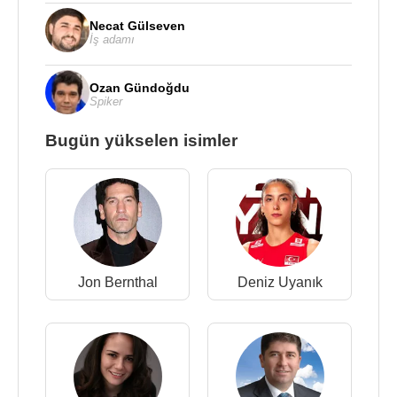
Necat Gülseven
İş adamı
Ozan Gündoğdu
Spiker
Bugün yükselen isimler
Jon Bernthal
Deniz Uyanık