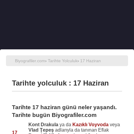
Biyografiler.com
›
Tarihte Yolculuk
›
17 Haziran
Tarihte yolculuk : 17 Haziran
Tarihte 17 haziran günü neler yaşandı.
Tarihte bugün Biyografiler.com
Kont Drakula
ya da
Kazıklı Voyvoda
veya
Vlad Ţepeş
adlarıyla da tanınan Eflak
17