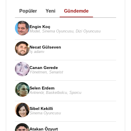
Popüler
Yeni
Gündemde
Engin Koç
Model
,
Sinema Oyuncusu
,
Dizi Oyuncusu
Necat Gülseven
İş adamı
Canan Gerede
Yönetmen
,
Senarist
Selen Erdem
Antrenör
,
Basketbolcu
,
Sporcu
Sibel Kekilli
Sinema Oyuncusu
Atakan Özyurt