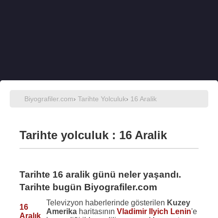
Biyografiler.com
›
Tarihte Yolculuk
›
16 Aralik
Tarihte yolculuk : 16 Aralik
Tarihte 16 aralik günü neler yaşandı.
Tarihte bugün Biyografiler.com
Televizyon haberlerinde gösterilen
Kuzey
16
Amerika
haritasının
Vladimir Ilyich Lenin
'e
Aralık