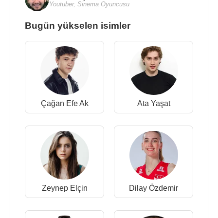
Youtuber
,
Sinema Oyuncusu
Bugün yükselen isimler
Çağan Efe Ak
Ata Yaşat
Zeynep Elçin
Dilay Özdemir