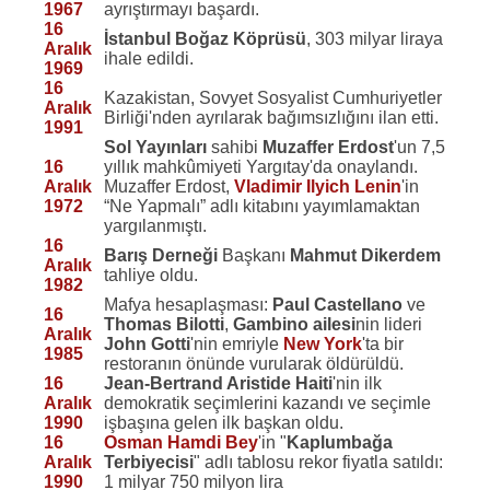
1967
ayrıştırmayı başardı.
16
İstanbul Boğaz Köprüsü
, 303 milyar liraya
Aralık
ihale edildi.
1969
16
Kazakistan, Sovyet Sosyalist Cumhuriyetler
Aralık
Birliği'nden ayrılarak bağımsızlığını ilan etti.
1991
Sol Yayınları
sahibi
Muzaffer Erdost
'un 7,5
16
yıllık mahkûmiyeti Yargıtay'da onaylandı.
Aralık
Muzaffer Erdost,
Vladimir Ilyich Lenin
'in
1972
“Ne Yapmalı” adlı kitabını yayımlamaktan
yargılanmıştı.
16
Barış Derneği
Başkanı
Mahmut Dikerdem
Aralık
tahliye oldu.
1982
Mafya hesaplaşması:
Paul Castellano
ve
16
Thomas Bilotti
,
Gambino ailesi
nin lideri
Aralık
John Gotti
'nin emriyle
New York
'ta bir
1985
restoranın önünde vurularak öldürüldü.
16
Jean-Bertrand Aristide
Haiti
'nin ilk
Aralık
demokratik seçimlerini kazandı ve seçimle
1990
işbaşına gelen ilk başkan oldu.
16
Osman Hamdi Bey
'in "
Kaplumbağa
Aralık
Terbiyecisi
" adlı tablosu rekor fiyatla satıldı:
1990
1 milyar 750 milyon lira