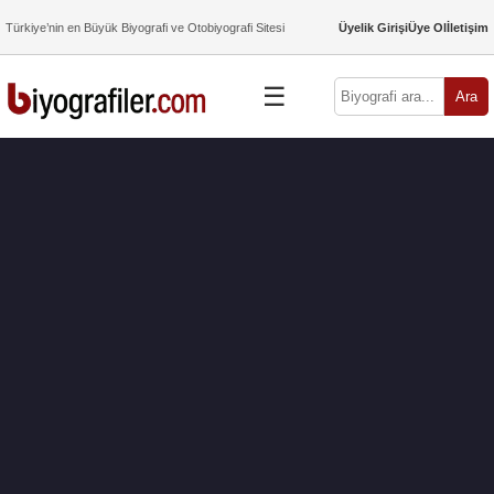
Türkiye’nin en Büyük Biyografi ve Otobiyografi Sitesi
Üyelik Girişi
Üye Ol
İletişim
☰
Ara