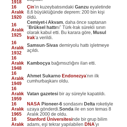
1918
16
Çin
'in kuzeybatısındaki
Ganzu
eyaletinde
Aralık
8,6 büyüklüğünde deprem: 200 bin kişi
1920
öldü.
Cemiyet-i Akvam
, daha önce saptanan
16
"
Brüksel hattı
nı" Türk-Irak sürekli sınırı
Aralık
olarak kabul etti. Bu karara göre,
Musul
1925
Irak
'a verildi.
16
Samsun
-
Sivas
demiryolu hattı işletmeye
Aralık
açıldı.
1932
16
Aralık
Kamboçya
bağımsızlığını ilan etti.
1948
16
Ahmet Sukarno
Endonezya
'nın ilk
Aralık
cumhurbaşkanı oldu.
1949
16
Aralık
Vatan gazetesi
bir ay süreyle kapatıldı.
1959
16
NASA
Pioneer-6
sondasını
Delta
roketiyle
Aralık
uzaya gönderdi.
Sonda
ile en son temas 8
1965
Aralık 2000 de oldu.
16
Stanford Üniversitesi
nde bir grup bilim
Aralık
adamı, eşi tekrar yapılabilen
DNA
'yı