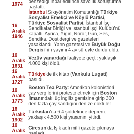
benzediği ihbar edilince savcılık soruşturma
1974
başlattı.
İstanbul
Sıkıyönetim Komutanlığı
Türkiye
Sosyalist Emekçi ve Köylü Partisi
,
Türkiye Sosyalist Partisi
, İstanbul İşçi
16
Sendikalar Birliği ve İstanbul İşçi Kulübü’nü
Aralık
kapattı. Ayrıca, Yığın, Noror, Gün, Ses,
1946
Sendika, Dost dergi ve gazeteleri
yasaklandı. Yarın gazetesi ve
Büyük Doğu
Dergisi
'nin yayımı 4 ay süreyle durduruldu.
16
Vezüv yanardağı
faaliyete geçti: yaklaşık
Aralık
4.000 kişi öldü.
1631
16
Türkiye
'de ilk kitap (
Vankulu Lugati
)
Aralık
basıldı.
1727
Boston Tea Party
: Amerikan kolonistleri
16
çay vergilerini protesto etmek için
Boston
Aralık
limanı
ndaki üç İngiliz gemisine girip 300
1773
den fazla çay sandığını denize döktüler.
16
Türkistan
'da 6,4 şiddetinde deprem:
Aralık
yaklaşık 4.500 kişi yaşamını yitirdi.
1902
16
Giresun
'da Işık adlı milli gazete çıkmaya
Aralık
başladı.