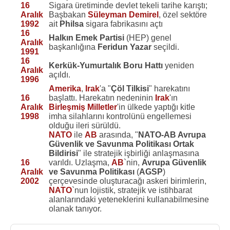
16
Sigara üretiminde devlet tekeli tarihe karıştı;
Aralık
Başbakan
Süleyman Demirel
, özel sektöre
1992
ait
Philsa
sigara fabrikasını açtı
16
Halkın Emek Partisi
(HEP) genel
Aralık
başkanlığına
Feridun Yazar
seçildi.
1991
16
Kerkük-Yumurtalık Boru Hattı
yeniden
Aralık
açıldı.
1996
Amerika
,
Irak
'a "
Çöl Tilkisi
" harekatını
16
başlattı. Harekatın nedeninin
Irak
'ın
Aralık
Birleşmiş Milletler
'in ülkede yaptığı kitle
1998
imha silahlarını kontrolünü engellemesi
olduğu ileri sürüldü.
NATO
ile
AB
arasında, "
NATO-AB Avrupa
Güvenlik ve Savunma Politikası Ortak
Bildirisi
" ile stratejik işbirliği anlaşmasına
16
varıldı. Uzlaşma,
AB
`nin,
Avrupa Güvenlik
Aralık
ve Savunma Politikası
(
AGSP
)
2002
çerçevesinde oluşturacağı askeri birimlerin,
NATO
`nun lojistik, stratejik ve istihbarat
alanlarındaki yeteneklerini kullanabilmesine
olanak tanıyor.