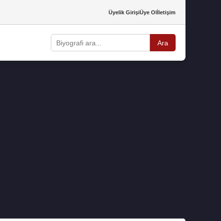
Üyelik Girişi
Üye Ol
İletişim
Ara