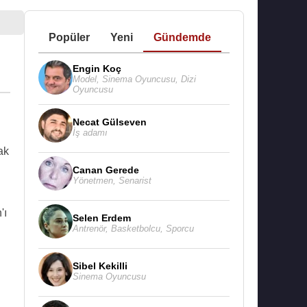
Popüler
Yeni
Gündemde
Engin Koç
Model
,
Sinema Oyuncusu
,
Dizi
Oyuncusu
Necat Gülseven
İş adamı
ak
Canan Gerede
Yönetmen
,
Senarist
'ı
Selen Erdem
Antrenör
,
Basketbolcu
,
Sporcu
Sibel Kekilli
Sinema Oyuncusu