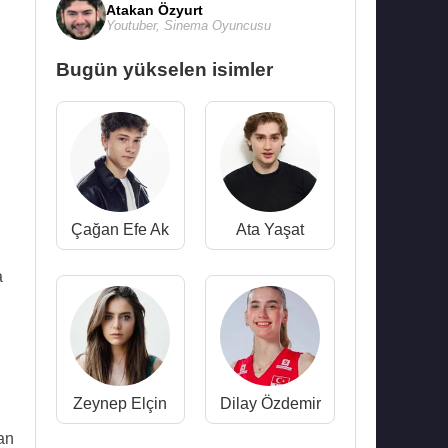
Atakan Özyurt
Youtuber
,
Sinema Oyuncusu
Bugün yükselen isimler
Çağan Efe Ak
Ata Yaşat
a
Zeynep Elçin
Dilay Özdemir
an