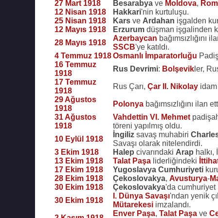
27 Mart 1918
Besarabya
ve
Moldova
,
Rom
12 Nisan 1918
Hakkari
'nin kurtuluşu.
25 Nisan 1918
Kars
ve
Ardahan
işgalden kur
12 Mayıs 1918
Erzurum
düşman işgalinden ku
Azerbaycan
bağımsızlığını ila
28 Mayıs 1918
SSCB
'ye katıldı.
4 Temmuz 1918
Osmanlı İmparatorluğu
Padi
16 Temmuz
Rus Devrimi
:
Bolşevik
ler, R
1918
17 Temmuz
Rus Çarı,
Çar II. Nikolay
idam 
1918
29 Ağustos
Polonya
bağımsızlığını ilan ett
1918
31 Ağustos
Vahdettin VI. Mehmet
padişah
1918
töreni yapılmış oldu.
İngiliz
savaş muhabiri
Charle
10 Eylül 1918
Savaşı olarak nitelendirdi.
3 Ekim 1918
Halep
civarındaki
Arap
halkı, 
13 Ekim 1918
Talat Paşa
liderliğindeki
İttih
17 Ekim 1918
Yugoslavya Cumhuriyeti
kur
28 Ekim 1918
Çekoslovakya
,
Avusturya
-
Ma
30 Ekim 1918
Çekoslovakya
'da cumhuriyet i
I. Dünya Savaşı
'ndan yenik ç
30 Ekim 1918
Mütarekesi
imzalandı.
Enver Paşa
,
Talat Paşa
ve
Ce
2 Kasım 1918