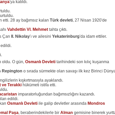
anya
'ya katıldı.
tuldu.
rtuldu.
n etti. 28 ay bağımsız kalan
Türk devleti
, 27 Nisan 1920'de
şahı
Vahdettin VI. Mehmet
tahta çıktı.
us Çarı
II. Nikolay
'ı ve ailesini
Yekaterinburg
'da idam ettiler.
edildi.
i.
 oldu. O gün,
Osmanlı Devleti
tarihindeki son kılıç kuşanma
s Repington
o sırada sürmekte olan savaşı ilk kez Birinci Düny
İngilizlerin kışkırtmasıyla ayaklandı.
at ve Terakki
hükümeti istifa etti.
uldu.
caristan
imparatorluğundan bağımsızlığını kazandı.
lan edildi.
ıkan
Osmanlı Devleti
ile galip devletler arasında
Mondros
mal Paşa
, beraberindekilerle bir
Alman
gemisine binerek yurtt