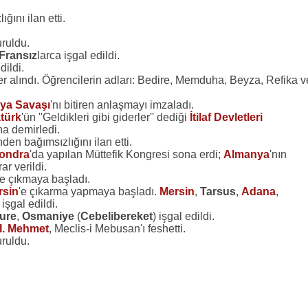
ğını ilan etti.
ruldu.
Fransız
larca işgal edildi.
dildi.
ler alındı. Öğrencilerin adları: Bedire, Memduha, Beyza, Refika v
nya Savaşı
'nı bitiren anlaşmayı imzaladı.
türk
'ün ''Geldikleri gibi giderler'' dediği
İtilaf Devletleri
na demirledi.
nden bağımsızlığını ilan etti.
ondra
'da yapılan Müttefik Kongresi sona erdi;
Almanya
'nın
r verildi.
ete çıkmaya başladı.
rsin
'e çıkarma yapmaya başladı.
Mersin
,
Tarsus
,
Adana
,
işgal edildi.
ure
,
Osmaniye
(
Cebelibereket
) işgal edildi.
I. Mehmet
, Meclis-i Mebusan'ı feshetti.
uruldu.