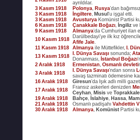
ayrıldılar.
3 Kasım 1918
Polonya
,
Rusya
'dan bağımsızlı
3 Kasım 1918
İngiltere
,
Musul
'u işgal etti.
3 Kasım 1918
Avusturya
Komünist Partisi ku
6 Kasım 1918
Çanakkale Boğazı
,
İngiliz
ve
9 Kasım 1918
Almanya
'da Cumhuriyet ilan e
Darülbedayi'ye ilk kız öğrenci
10 Kasım 1918
Afife Jale
.
11 Kasım 1918
Almanya
ile Müttefikler,
I. Dü
I. Dünya Savaşı
sonunda;
Ata
13 Kasım 1918
Donanması,
İstanbul Boğazı
'
2 Aralık 1918
Ermenistan
,
Osmanlı devleti
I. Dünya Savaşı
'ndan sonra
L
3 Aralık 1918
savaş tazminatı ödemesine kara
16 Aralık 1918
Giresun
'da Işık adlı milli gaz
Fransız askerleri denizden
Me
17 Aralık 1918
Ceyhan
,
Misis
ve
Toprakkale
19 Aralık 1918
Bahçe
,
İslahiye
,
Hassa
,
Mam
21 Aralık 1918
Osmanlı padişahı
Vahdettin V
30 Aralık 1918
Almanya
,
Komünist
Partisi k