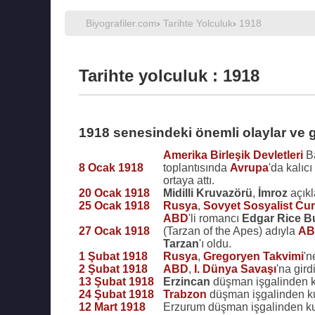
Biyografiler.com
›
Tarihte Yolculuk
›
1918
Tarihte yolculuk : 1918
1918 senesindeki önemli olaylar ve 
Amerika Birleşik Devletleri
B
8 Ocak 1918
toplantısında
Avrupa
'da kalıc
ortaya attı.
20 Ocak 1918
Midilli Kruvazörü
,
İmroz
açıkl
25 Ocak 1918
Rusya
,
Sovyet Sosyalist Cumh
ABD
'li romancı
Edgar Rice B
27 Ocak 1918
(Tarzan of the Apes) adıyla
AB
Tarzan
'ı oldu.
1 Şubat 1918
Rusya
,
Gregoryen Takvimi
'n
2 Şubat 1918
ABD
,
I. Dünya Savaşı
'na girdi
13 Şubat 1918
Erzincan
düşman işgalinden k
24 Şubat 1918
Trabzon
düşman işgalinden ku
12 Mart 1918
Erzurum düşman işgalinden ku