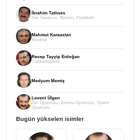
İbrahim Tatlıses
Ses Sanatçısı
,
Besteci
,
Prodüktör
Mahmut Karaaslan
Bürokrat
Recep Tayyip Erdoğan
Cumhurbaşkanı
Medyum Memiş
Levent Ülgen
Dizi Oyuncusu
,
Sinema Oyuncusu
,
Tiyatro
Oyuncusu
Bugün yükselen isimler