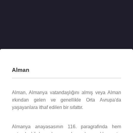
Alman
Alman, Almanya vatandaşlığını almış veya Alman
ırkından gelen ve genellikle Orta Avrupa'da
yaşayanlara ithaf edilen bir sıfattır.
Almanya anayasasının 116. paragrafında hem