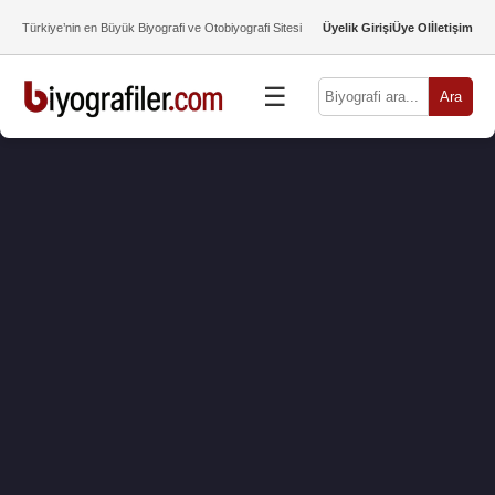
Türkiye’nin en Büyük Biyografi ve Otobiyografi Sitesi
Üyelik Girişi
Üye Ol
İletişim
☰
Ara