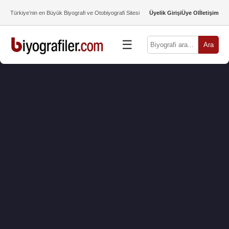
Türkiye’nin en Büyük Biyografi ve Otobiyografi Sitesi
Üyelik Girişi
Üye Ol
İletişim
☰
Ara