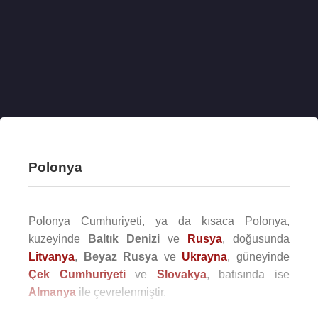
Polonya
Polonya Cumhuriyeti, ya da kısaca Polonya,
kuzeyinde
Baltık Denizi
ve
Rusya
, doğusunda
Litvanya
,
Beyaz Rusya
ve
Ukrayna
, güneyinde
Çek Cumhuriyeti
ve
Slovakya
, batısında ise
Almanya
ile çevrelenmiştir.