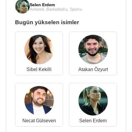
Selen Erdem
Antrenör
,
Basketbolcu
,
Sporcu
Bugün yükselen isimler
Sibel Kekilli
Atakan Özyurt
Necat Gülseven
Selen Erdem