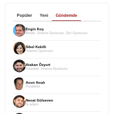
Popüler
Yeni
Gündemde
Engin Koç
Model
,
Sinema Oyuncusu
,
Dizi Oyuncusu
Sibel Kekilli
Sinema Oyuncusu
Atakan Özyurt
Youtuber
,
Sinema Oyuncusu
Acun Ilıcalı
Prodüktör
Necat Gülseven
İş adamı