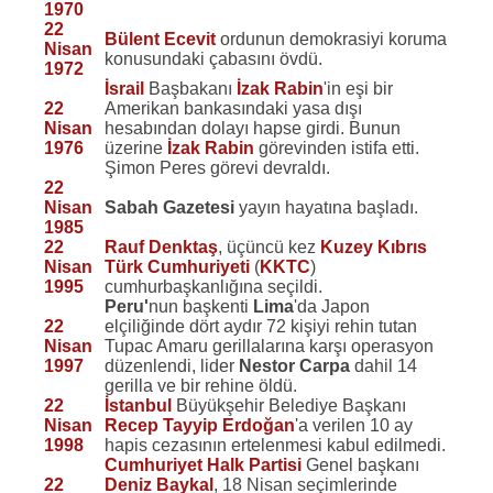
1970
22
Bülent Ecevit
ordunun demokrasiyi koruma
Nisan
konusundaki çabasını övdü.
1972
İsrail
Başbakanı
İzak Rabin
'in eşi bir
22
Amerikan bankasındaki yasa dışı
Nisan
hesabından dolayı hapse girdi. Bunun
1976
üzerine
İzak Rabin
görevinden istifa etti.
Şimon Peres görevi devraldı.
22
Nisan
Sabah Gazetesi
yayın hayatına başladı.
1985
22
Rauf Denktaş
, üçüncü kez
Kuzey Kıbrıs
Nisan
Türk Cumhuriyeti
(
KKTC
)
1995
cumhurbaşkanlığına seçildi.
Peru'
nun başkenti
Lima
'da Japon
22
elçiliğinde dört aydır 72 kişiyi rehin tutan
Nisan
Tupac Amaru gerillalarına karşı operasyon
1997
düzenlendi, lider
Nestor Carpa
dahil 14
gerilla ve bir rehine öldü.
22
İstanbul
Büyükşehir Belediye Başkanı
Nisan
Recep Tayyip Erdoğan
'a verilen 10 ay
1998
hapis cezasının ertelenmesi kabul edilmedi.
Cumhuriyet Halk Partisi
Genel başkanı
22
Deniz Baykal
, 18 Nisan seçimlerinde