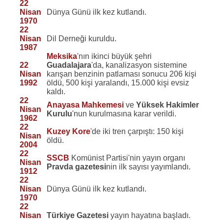
22
Nisan
Dünya Günü ilk kez kutlandı.
1970
22
Nisan
Dil Derneği kuruldu.
1987
Meksika
'nın ikinci büyük şehri
22
Guadalajara
'da, kanalizasyon sistemine
Nisan
karışan benzinin patlaması sonucu 206 kişi
1992
öldü, 500 kişi yaralandı, 15.000 kişi evsiz
kaldı.
22
Anayasa Mahkemesi
ve
Yüksek Hakimler
Nisan
Kurulu
'nun kurulmasına karar verildi.
1962
22
Kuzey Kore
'de iki tren çarpıştı: 150 kişi
Nisan
öldü.
2004
22
SSCB
Komünist Partisi'nin yayın organı
Nisan
Pravda gazetesi
nin ilk sayısı yayımlandı.
1912
22
Nisan
Dünya Günü ilk kez kutlandı.
1970
22
Nisan
Türkiye Gazetesi
yayın hayatına başladı.