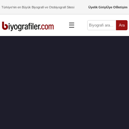
Türkiye’nin en Büyük Biyografi ve Otobiyografi Sitesi
Üyelik Girişi
Üye Ol
İletişim
☰
Ara