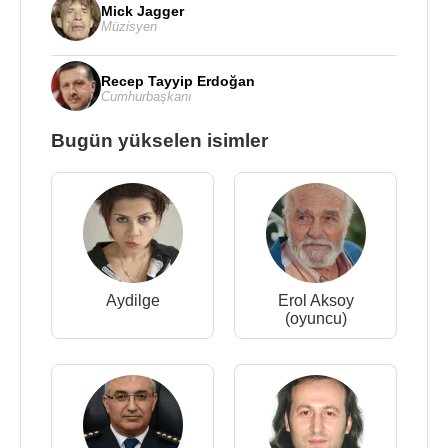
Mick Jagger
Müzisyen
Recep Tayyip Erdoğan
Cumhurbaşkanı
Bugün yükselen isimler
Aydilge
Erol Aksoy
(oyuncu)