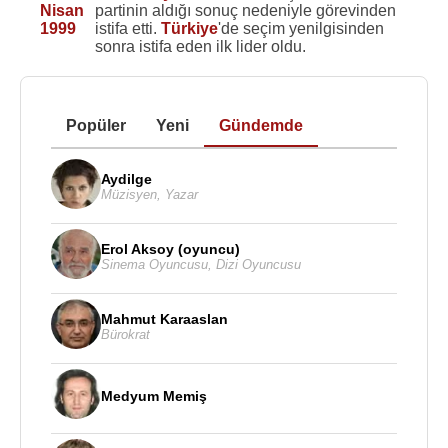
Nisan
partinin aldığı sonuç nedeniyle görevinden
1999
istifa etti.
Türkiye
'de seçim yenilgisinden
sonra istifa eden ilk lider oldu.
Popüler
Yeni
Gündemde
Aydilge
Müzisyen
,
Yazar
Erol Aksoy (oyuncu)
Sinema Oyuncusu
,
Dizi Oyuncusu
Mahmut Karaaslan
Bürokrat
Medyum Memiş