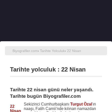
Biyografiler.com
›
Tarihte Yolculuk
›
22 Nisan
Tarihte yolculuk : 22 Nisan
Tarihte 22 nisan günü neler yaşandı.
Tarihte bugün Biyografiler.com
Sekizinci Cumhurbaşkanı
Turgut Özal
'ın
22
naaşı, Fatih Camii'nde kılınan namazdan
Nisan