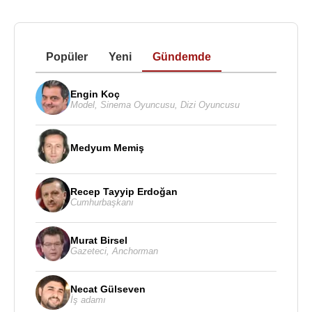
Popüler
Yeni
Gündemde
Engin Koç
Model
,
Sinema Oyuncusu
,
Dizi Oyuncusu
Medyum Memiş
Recep Tayyip Erdoğan
Cumhurbaşkanı
Murat Birsel
Gazeteci
,
Anchorman
Necat Gülseven
İş adamı