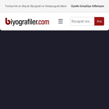
Türkiye’nin en Büyük Biyografi ve Otobiyografi Sitesi
Üyelik Girişi
Üye Ol
İletişim
☰
Ara