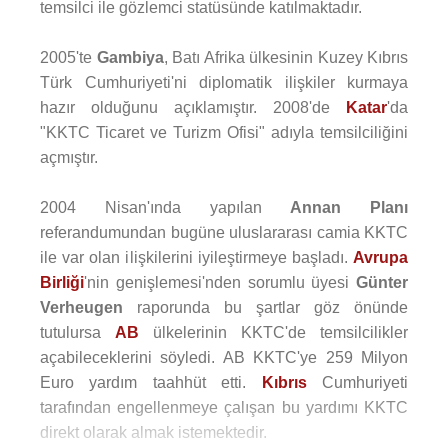
temsilci ile gözlemci statüsünde katılmaktadır.
2005'te
Gambiya
, Batı Afrika ülkesinin Kuzey Kıbrıs
Türk Cumhuriyeti'ni diplomatik ilişkiler kurmaya
hazır olduğunu açıklamıştır. 2008'de
Katar
'da
"KKTC Ticaret ve Turizm Ofisi" adıyla temsilciliğini
açmıştır.
2004 Nisan'ında yapılan
Annan Planı
referandumundan bugüne uluslararası camia KKTC
ile var olan ilişkilerini iyileştirmeye başladı.
Avrupa
Birliği
'nin genişlemesi'nden sorumlu üyesi
Günter
Verheugen
raporunda bu şartlar göz önünde
tutulursa
AB
ülkelerinin KKTC'de temsilcilikler
açabileceklerini söyledi. AB KKTC'ye 259 Milyon
Euro yardım taahhüt etti.
Kıbrıs
Cumhuriyeti
tarafından engellenmeye çalışan bu yardımı KKTC
direkt olarak almak istemektedir.