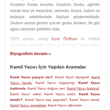
Anadolu Grubu kuruldu. Anadolu Grubu, ağırlıklı
olarak bira ve meşrubat, otomotiv, finans, kalem ve
kırtasiye sektörlerinde faaliyet göstermektedir.
Grubun amiral gemisi içecek grubu olurken, ilk göz
ağrısı otomotiv şirketleri oldu.
1979 yılında, ortağı
İzzet Özilhan
ile birlikte
kurdukları Anadolu eğitim ve Sosyal Yardım Vakfı,
ülkemize 50’nin üzerinde kalıcı eser kazandırdı.
Biyografinin devamı ››
İzzet Özilhan 2014 yılında ölümüne kadar Anadolu
Holding Onursal Başkanlığı görevini birlikte
Kamil Yazıcı İçin Yapılan Aramalar
sürdürdü.
Kamil Yazıcı yaşıyor mu?
,
Kamil Yazıcı biyografi
,
Kamil
Anadolu Grubunun kuruluş macerası
:
Yazıcı hayatı
,
Kamil Yazıcı özgeçmişi
,
Kamil Yazıcı
İzzet Özilhan babasının yanında uzayan
hakkında
,
Kamil Yazıcı doğum yeri
,
Kamil Yazıcı fotoğraf
,
demiryollarını takip ederken, Kamil Yazıcı ise
Kamil Yazıcı video
,
Kamil Yazıcı resim
,
Kamil Yazıcı
Aksaray’da ilk ve ortaokulu okuduktan sonra iki
kimdir?
,
Kamil Yazıcı kaç yaşında?
,
Kamil Yazıcı nereli
,
ağabeyiyle birlikte babasının toptancı
Kamil Yazıcı memleketi
,
Kamil Yazıcı albümleri