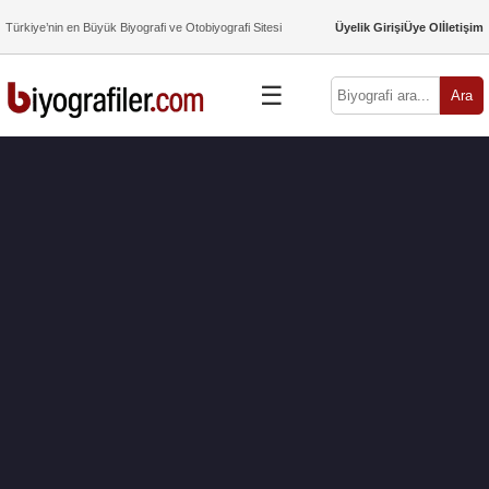
Türkiye’nin en Büyük Biyografi ve Otobiyografi Sitesi
Üyelik Girişi
Üye Ol
İletişim
☰
Ara