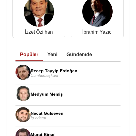
diğer ağabeyi Nuri Yazıcı’yı da
İstanbul
’a getirtir ve
yanlarında çalışmasını sağlar.
İki yol arkadaşının ilk işi, Mısır Çarşısı’nın
yukarısında alt katı oyuncakçı, üst katında ise
İzzet Özilhan
İbrahim Yazıcı
hırdavat ve kırtasiye ile iğneden ipliğe hemen her
şeyi imalatçıdan alıp Anadolu’ya sattıkları bir
dükkân olur. İkilinin bu ilk işinde iki ortakları daha
Popüler
Yeni
Gündemde
vardır. İlk ortaklığa başladıkların bu dükkanı bir süre
sonra diğer iki ortaklarına bırakan ikili, ithala başlar.
Recep Tayyip Erdoğan
“Yeni Sivas Emniyet Komandit Şirketi’'ni satın alıp,
Cumhurbaşkanı
ithalata başlıyan ikili bu sayede dışarı açılma
imkanı buluyor. Önce
Çekoslovakya
'dan boncuk,
Medyum Memiş
Polonya
'dan porselen getiriyorlar.
Çekoslovakya
'ya gidip gelirken, Skoda tesislerini
Necat Gülseven
geziyorlar. Bu arada bir miktar sermaye de oluşmuş
İş adamı
durumda. Skoda'nın temsilciliğini alarak, otomotiv
sektörüne ilk adımı atıyorlar. 1960'larda yıllık
Murat Birsel