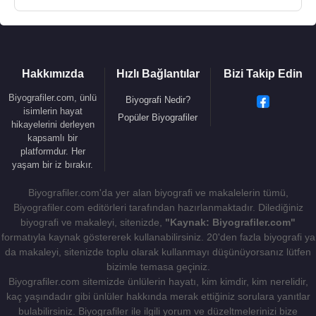
Kaynak:Biyografiler.com
Hakkımızda
Hızlı Bağlantılar
Bizi Takip Edin
Biyografiler.com, ünlü
Biyografi Nedir?
isimlerin hayat
Popüler Biyografiler
hikayelerini derleyen
kapsamlı bir
platformdur. Her
yaşam bir iz bırakır.
Biyografiler.com'da yer alan biyografi ve makalelerin tümü,
Biyografiler.com editörleri tarafından hazırlanmaktadır. Dilediğiniz
biyografi ve makaleyi, sitenizde,
"Kaynak: Biyografiler.com"
formatıyla kaynak göstererek kullanabilirsiniz. 20'den fazla biyografi ya
da makaleyi, sitenizde toplu olarak kullanmayı düşünüyorsanız lütfen
bizimle temasa geçiniz.
Biyografiler.com sitemizde ünlülerin hayatı, kim kimdir, kim nerelidir,
kaç yaşındadır gibi ünlüler hakkında merak ettiğiniz sorulara yanıtlar
bulabilirsiniz. Biyografiler ile ilgili yorum ve düzeltmelerinizi bize