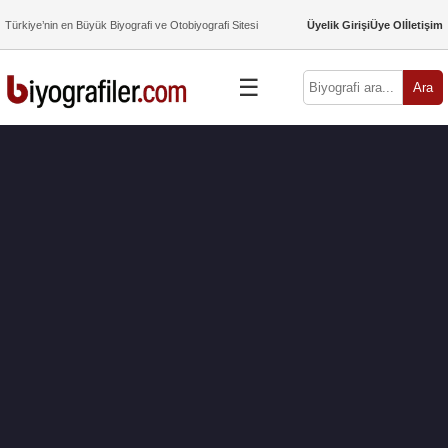
Türkiye’nin en Büyük Biyografi ve Otobiyografi Sitesi
Üyelik Girişi
Üye Ol
İletişim
☰
Ara