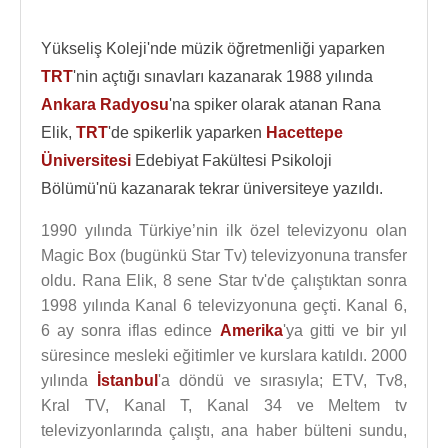
Yükseliş Koleji'nde müzik öğretmenliği yaparken
TRT
'nin açtığı sınavları kazanarak 1988 yılında
Ankara Radyosu
'na spiker olarak atanan Rana
Elik,
TRT
'de spikerlik yaparken
Hacettepe
Üniversitesi
Edebiyat Fakültesi Psikoloji
Bölümü'nü kazanarak tekrar üniversiteye yazıldı.
1990 yılında Türkiye’nin ilk özel televizyonu olan
Magic Box (bugünkü Star Tv) televizyonuna transfer
oldu. Rana Elik, 8 sene Star tv'de çalıştıktan sonra
1998 yılında Kanal 6 televizyonuna geçti. Kanal 6,
6 ay sonra iflas edince
Amerika
'ya gitti ve bir yıl
süresince mesleki eğitimler ve kurslara katıldı. 2000
yılında
İstanbul
'a döndü ve sırasıyla; ETV, Tv8,
Kral TV, Kanal T, Kanal 34 ve Meltem tv
televizyonlarında çalıştı, ana haber bülteni sundu,