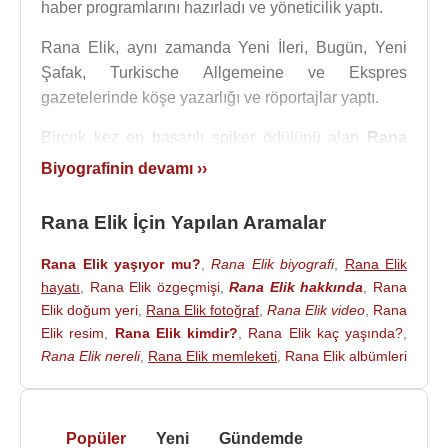
haber programlarını hazırladı ve yöneticilik yaptı.
Rana Elik, aynı zamanda Yeni İleri, Bugün, Yeni
Şafak, Turkische Allgemeine ve Ekspres
gazetelerinde köşe yazarlığı ve röportajlar yaptı.
Birçok kez en başarılı spiker ödülünü alan
Rana
Elik
, aynı zamanda İletişim Fakültelerinde (
İstanbul
Biyografinin devamı ››
Ticaret Üniversitesi
,
Yıldız Teknik Üniversitesi
)
öğretim görevlisi olarak ders verdi. Bunun yanı sıra
Rana Elik İçin Yapılan Aramalar
diksiyon, etkili konuşma ve haber teknikleri üzerine
kurs ve özel eğitimler verdi. Kişisel gelişim, medya,
Rana Elik yaşıyor mu?
,
Rana Elik biyografi
,
Rana Elik
etkili iletişim ve etkili konuşmanın iş hayatı üzerinde
hayatı
,
Rana Elik özgeçmişi
,
Rana Elik hakkında
,
Rana
Elik doğum yeri
,
Rana Elik fotoğraf
,
Rana Elik video
,
Rana
etkileri hakkında birçok konferans ve seminerde
Elik resim
,
Rana Elik kimdir?
,
Rana Elik kaç yaşında?
,
konuşmacı olarak yer aldı.
Rana Elik nereli
,
Rana Elik memleketi
,
Rana Elik albümleri
2009 yılında Diksiyon ve Etkili Konuşma Teknikleri
adındaki kitabı basılan Rana Elik, İngilizce,
Almanca ve Fransızca bilmekte ve halen
Popüler
Yeni
Gündemde