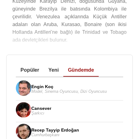
Kuzeyinde Karayip Denizi, doğusunda Guyana,
güneyinde Brezilya ile batısında Kolombiya ile
çevrilidir. Venezulea açıklarında Küçük Antiller
adaları olan Aruba, Kurasao, Bonaire (son ikisi
Hollanda Antilleri'ne bağlı) ile Trinidad ve Tobago
ada devletçikleri bulunur.
Popüler
Yeni
Gündemde
Engin Koç
Model
,
Sinema Oyuncusu
,
Dizi Oyuncusu
Cansever
Şarkıcı
Recep Tayyip Erdoğan
Cumhurbaşkanı