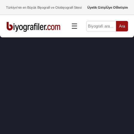
Türkiye’nin en Büyük Biyografi ve Otobiyografi Sitesi
Üyelik Girişi
Üye Ol
İletişim
☰
Ara