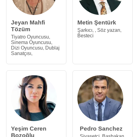
Jeyan Mahfi
Metin Şentürk
Tözüm
Şarkıcı
,
,
Söz yazarı
,
Besteci
Tiyatro Oyuncusu
,
Sinema Oyuncusu
,
Dizi Oyuncusu
,
Dublaj
Sanatçısı
,
Yeşim Ceren
Pedro Sanchez
Bozoğlu
Siyasetçi
,
Başbakan
,