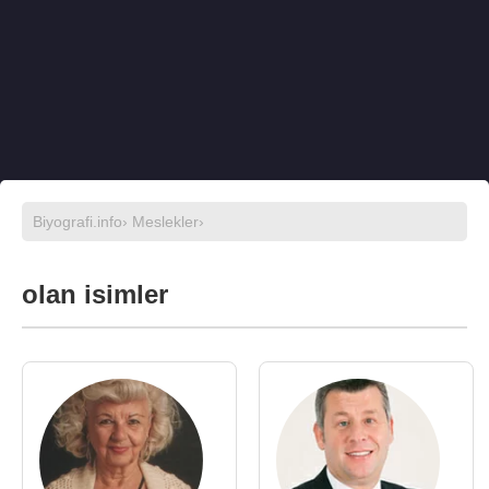
Biyografi.info
›
Meslekler
›
olan isimler