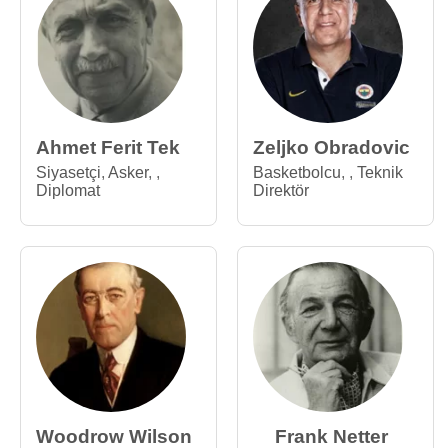
Ahmet Ferit Tek
Zeljko Obradovic
Siyasetçi
,
Asker
,
,
Basketbolcu
,
,
Teknik
Diplomat
Direktör
Woodrow Wilson
Frank Netter