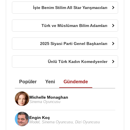
İşte Benim Stilim All Star Yarışmacıları
Türk ve Müslüman Bilim Adamları
2025 Siyasi Parti Genel Başkanları
Ünlü Türk Kadın Komedyenler
Popüler
Yeni
Gündemde
Michelle Monaghan
Sinema Oyuncusu
Engin Koç
Model
,
Sinema Oyuncusu
,
Dizi Oyuncusu