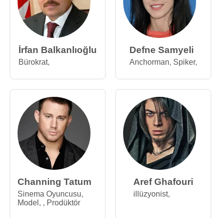
İrfan Balkanlıoğlu
Defne Samyeli
Bürokrat
,
Anchorman
,
Spiker
,
Channing Tatum
Aref Ghafouri
Sinema Oyuncusu
,
illüzyonist
,
Model
,
,
Prodüktör