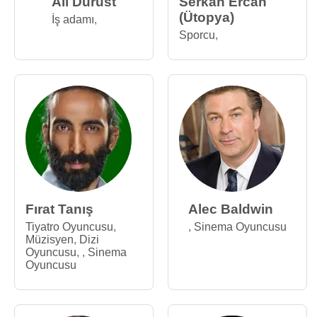
Ali Dürüst
Serkan Ercan
(Ütopya)
İş adamı
,
Sporcu
,
Fırat Tanış
Alec Baldwin
Tiyatro Oyuncusu
,
,
Sinema Oyuncusu
Müzisyen
,
Dizi
Oyuncusu
,
,
Sinema
Oyuncusu