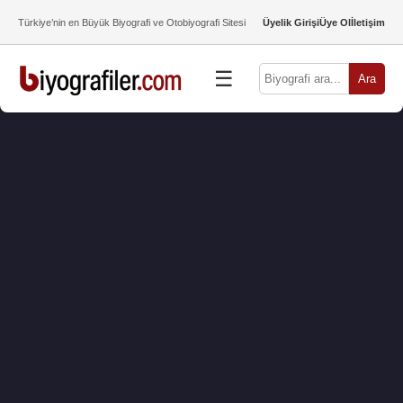
Türkiye’nin en Büyük Biyografi ve Otobiyografi Sitesi
Üyelik Girişi
Üye Ol
İletişim
☰
Ara