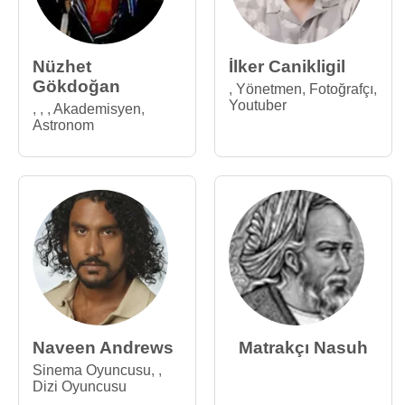
Nüzhet
İlker Canikligil
Gökdoğan
,
Yönetmen
,
Fotoğrafçı
,
Youtuber
,
,
,
Akademisyen
,
Astronom
Naveen Andrews
Matrakçı Nasuh
Sinema Oyuncusu
,
,
Dizi Oyuncusu