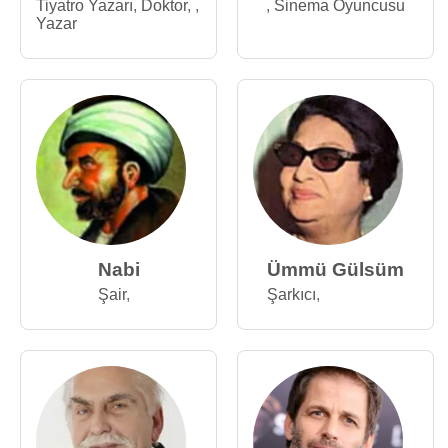
Tiyatro Yazarı
,
Doktor
,
,
,
Sinema Oyuncusu
Yazar
Nabi
Ümmü Gülsüm
Şair
,
Şarkıcı
,