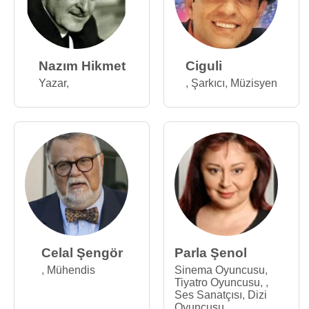
Nazım Hikmet
Ciguli
Yazar
,
,
Şarkıcı
,
Müzisyen
Celal Şengör
Parla Şenol
,
Mühendis
Sinema Oyuncusu
,
Tiyatro Oyuncusu
,
,
Ses Sanatçısı
,
Dizi
Oyuncusu