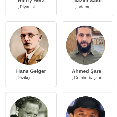
Henry Herz
Nazım Salur
,
Piyanist
İş adamı
,
Hans Geiger
Ahmed Şara
,
Fizikçi
,
Cumhurbaşkanı