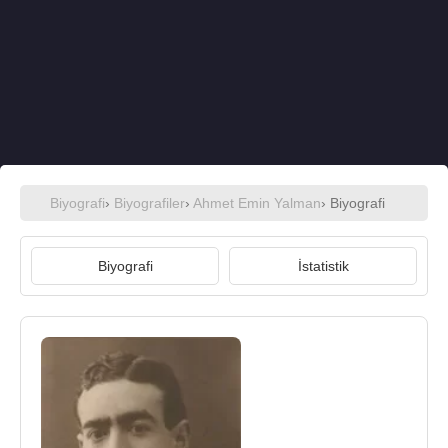
Biyografi
›
Biyografiler
›
Ahmet Emin Yalman
› Biyografi
Biyografi
İstatistik