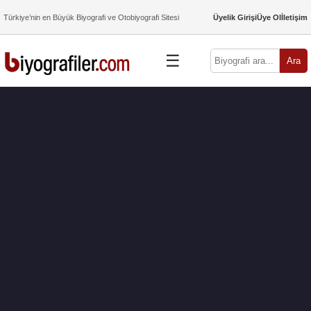
Türkiye’nin en Büyük Biyografi ve Otobiyografi Sitesi
Üyelik Girişi
Üye Ol
İletişim
☰
Ara