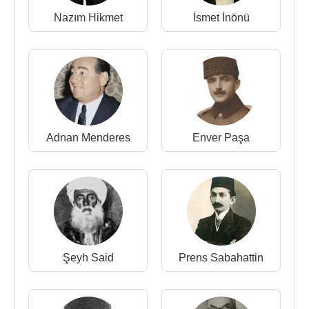
arasında kitap olarak yayımlandı.
Nazım Hikmet
İsmet İnönü
ABD
’de öğrenci iken
ABD
'de çıkan Almanca
Staatszaitung haftalık gazetesi için
Türkiye
'ye dair
yazılar da yazdı. Aynı zamanda Alman Basın
Kulübüne ve diğer Alman cemiyetlerine üye olmuş,
ABD
'deki Alman cemiyetine karışmıştı.
İstanbul
’a
ise haftada bir "Amerika Mektupları" başlığı altında
Adnan Menderes
Enver Paşa
Yeni Gazete'ye ve İkdam gazetesine yazılar
gönderiyordu.
8 Ekim 1912 tarihinde Balkan Harbi başlayınca
ABD
'deki birçok gazete sütunlarını Ahmet Emin
Beye açtı. 1914 Ağustos ayında, ABD'den
New
York
Evening Post gazetesinin Türkiye muhabiri
görevini üstlenerek ayrıldı.
Şeyh Said
Prens Sabahattin
Ahmet Emin Yalman,
İstanbul
'a döndüğünde
Darülfünun
da (
İstanbul Üniversitesi
) felsefe tarihi