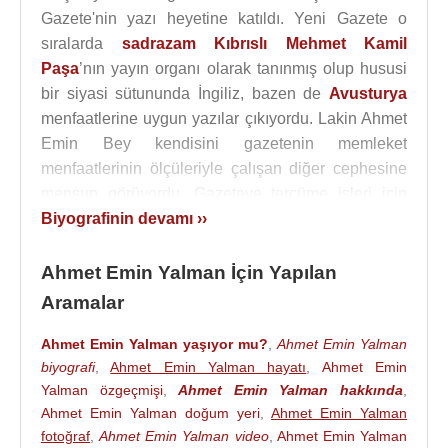
Gazete'nin yazı heyetine katıldı. Yeni Gazete o
sıralarda
sadrazam
Kıbrıslı Mehmet Kamil
Paşa
’nın yayın organı olarak tanınmış olup hususi
bir siyasi sütununda İngiliz, bazen de
Avusturya
menfaatlerine uygun yazılar çıkıyordu. Lakin Ahmet
Emin Bey kendisini gazetenin memleket
menfaatlerinin ölçüleriyle çalışan diğer cephesine
mensup görüyordu. Gazeteye tercüme işleri için
girdiği halde aradan bir yıl geçmeden her gün
Biyografinin devamı ››
başyazıyı, ayrıca da haftada birkaç kez Yeni Gazete
imzalı ikinci makaleyi yazmaya başladı.
Ahmet Emin Yalman İçin Yapılan
Aramalar
Aynı zamanda
Viyana
'da çıkan Neue Freie Presse
gazetesinin yardımcı muhabiriydi. Haftalık
Servet-i
Ahmet Emin Yalman yaşıyor mu?
,
Ahmet Emin Yalman
Fünun
dergisine de tercümeler yapıyordu.
Bab-ı Ali
biyografi
,
Ahmet Emin Yalman hayatı
,
Ahmet Emin
(hükûmet binası) Tercüme Odasındaki görevine
Yalman özgeçmişi
,
Ahmet Emin Yalman hakkında
,
devam ediyordu.
Berlin
'de çıkan Vossische
Ahmet Emin Yalman doğum yeri
,
Ahmet Emin Yalman
Zeitung'a da ara sıra yazılar gönderiyordu.
İttihat ve
fotoğraf
,
Ahmet Emin Yalman video
,
Ahmet Emin Yalman