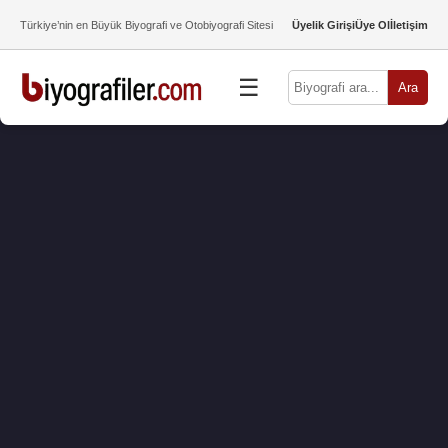
Türkiye’nin en Büyük Biyografi ve Otobiyografi Sitesi
Üyelik Girişi
Üye Ol
İletişim
☰
Ara