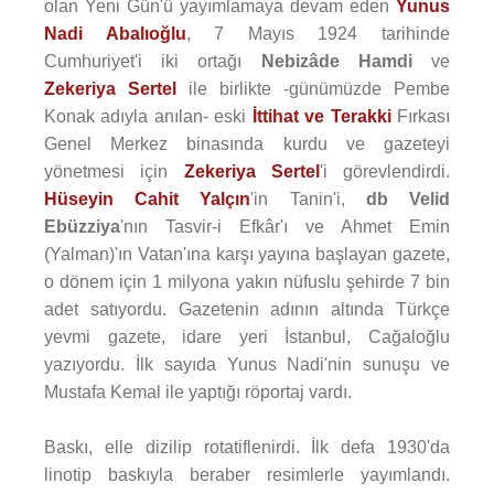
olan Yeni Gün'ü yayımlamaya devam eden
Yunus
Nadi Abalıoğlu
, 7 Mayıs 1924 tarihinde
Cumhuriyet'i iki ortağı
Nebizâde Hamdi
ve
Zekeriya Sertel
ile birlikte -günümüzde Pembe
Konak adıyla anılan- eski
İttihat ve Terakki
Fırkası
Genel Merkez binasında kurdu ve gazeteyi
yönetmesi için
Zekeriya Sertel
'i görevlendirdi.
Hüseyin Cahit Yalçın
'in Tanin'i,
db Velid
Ebüzziya
'nın Tasvir-i Efkâr'ı ve Ahmet Emin
(Yalman)'ın Vatan'ına karşı yayına başlayan gazete,
o dönem için 1 milyona yakın nüfuslu şehirde 7 bin
adet satıyordu. Gazetenin adının altında Türkçe
yevmi gazete, idare yeri İstanbul, Cağaloğlu
yazıyordu. İlk sayıda Yunus Nadi'nin sunuşu ve
Mustafa Kemal ile yaptığı röportaj vardı.
Baskı, elle dizilip rotatiflenirdi. İlk defa 1930'da
linotip baskıyla beraber resimlerle yayımlandı.