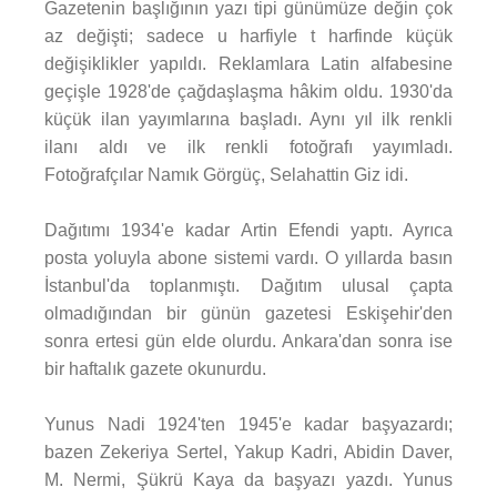
Gazetenin başlığının yazı tipi günümüze değin çok
az değişti; sadece u harfiyle t harfinde küçük
değişiklikler yapıldı. Reklamlara Latin alfabesine
geçişle 1928'de çağdaşlaşma hâkim oldu. 1930'da
küçük ilan yayımlarına başladı. Aynı yıl ilk renkli
ilanı aldı ve ilk renkli fotoğrafı yayımladı.
Fotoğrafçılar Namık Görgüç, Selahattin Giz idi.
Dağıtımı 1934'e kadar Artin Efendi yaptı. Ayrıca
posta yoluyla abone sistemi vardı. O yıllarda basın
İstanbul'da toplanmıştı. Dağıtım ulusal çapta
olmadığından bir günün gazetesi Eskişehir'den
sonra ertesi gün elde olurdu. Ankara'dan sonra ise
bir haftalık gazete okunurdu.
Yunus Nadi 1924'ten 1945'e kadar başyazardı;
bazen Zekeriya Sertel, Yakup Kadri, Abidin Daver,
M. Nermi, Şükrü Kaya da başyazı yazdı. Yunus