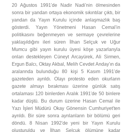
20 Ağustos 1991'de Nadir Nadi'nin ölmesinden
sonra bir yandan ortaya ekonomik sıkıntılar çıktı, bir
yandan da Yayın Kurulu içinde anlaşmazlık baş
gösterdi. Yayın Yönetmeni Hasan Cemal'in
politikasını beğenmeyen ve sermaye çevrelerine
yaklaşıldığını ileri süren İlhan Selçuk ve Uğur
Mumcu gibi yayın kurulu üyesi köşe yazarlarıyla
onları destekleyen Cüneyt Arcayürek, Ali Sirmen,
Ergun Balcı, Oktay Akbal, Melih Cevdet Anday'ın da
aralarında bulunduğu 80 kişi 5 Kasım 1991'de
gazeteden ayrıldı. Olayı protesto eden okurların
gazete almayı bırakması üzerine günlük satış
ortalaması 120 binlerden Aralık 1991'de 50 binlere
kadar düştü. Bu durum üzerine Hasan Cemal ile
Yazı İşleri Müdürü Okay Gönensin Cumhuriyet'ten
ayrıldı. Bir süre sonra ayrılanların bir bölümü geri
döndü. 8 Nisan 1992'de yeni bir Yayın Kurulu
oluşturuldu ve İlhan Selçuk ölümüne kadar