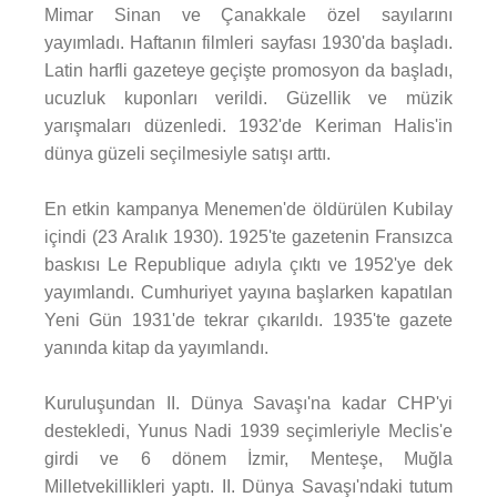
Mimar Sinan ve Çanakkale özel sayılarını
yayımladı. Haftanın filmleri sayfası 1930'da başladı.
Latin harfli gazeteye geçişte promosyon da başladı,
ucuzluk kuponları verildi. Güzellik ve müzik
yarışmaları düzenledi. 1932'de Keriman Halis'in
dünya güzeli seçilmesiyle satışı arttı.
En etkin kampanya Menemen'de öldürülen Kubilay
içindi (23 Aralık 1930). 1925'te gazetenin Fransızca
baskısı Le Republique adıyla çıktı ve 1952'ye dek
yayımlandı. Cumhuriyet yayına başlarken kapatılan
Yeni Gün 1931'de tekrar çıkarıldı. 1935'te gazete
yanında kitap da yayımlandı.
Kuruluşundan II. Dünya Savaşı'na kadar CHP'yi
destekledi, Yunus Nadi 1939 seçimleriyle Meclis'e
girdi ve 6 dönem İzmir, Menteşe, Muğla
Milletvekillikleri yaptı. II. Dünya Savaşı'ndaki tutum