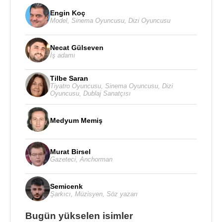
Engin Koç
Model
,
Sinema Oyuncusu
,
Dizi Oyuncusu
Necat Gülseven
İş adamı
Tilbe Saran
Tiyatro Oyuncusu
,
Sinema Oyuncusu
,
Dizi
Oyuncusu
,
Dublaj Sanatçısı
Medyum Memiş
Murat Birsel
Gazeteci
,
Anchorman
Semicenk
Şarkıcı
,
Müzisyen
,
Söz yazarı
Bugün yükselen isimler