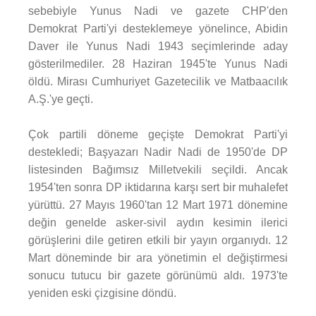
sebebiyle Yunus Nadi ve gazete CHP'den
Demokrat Parti'yi desteklemeye yönelince, Abidin
Daver ile Yunus Nadi 1943 seçimlerinde aday
gösterilmediler. 28 Haziran 1945'te Yunus Nadi
öldü. Mirası Cumhuriyet Gazetecilik ve Matbaacılık
A.Ş.'ye geçti.
Çok partili döneme geçişte Demokrat Parti'yi
destekledi; Başyazarı Nadir Nadi de 1950'de DP
listesinden Bağımsız Milletvekili seçildi. Ancak
1954'ten sonra DP iktidarına karşı sert bir muhalefet
yürüttü. 27 Mayıs 1960'tan 12 Mart 1971 dönemine
değin genelde asker-sivil aydın kesimin ilerici
görüşlerini dile getiren etkili bir yayın organıydı. 12
Mart döneminde bir ara yönetimin el değiştirmesi
sonucu tutucu bir gazete görünümü aldı. 1973'te
yeniden eski çizgisine döndü.