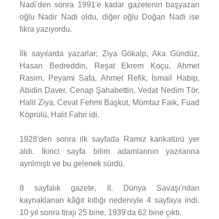
Nadi'den sonra 1991'e kadar gazetenin başyazarı
oğlu Nadir Nadi oldu, diğer oğlu Doğan Nadi ise
fıkra yazıyordu.
İlk sayılarda yazarlar; Ziya Gökalp, Aka Gündüz,
Hasan Bedreddin, Reşat Ekrem Koçu, Ahmet
Rasim, Peyami Safa, Ahmet Refik, İsmail Habip,
Abidin Daver, Cenap Şahabettin, Vedat Nedim Tör,
Halit Ziya, Cevat Fehmi Başkut, Mümtaz Faik, Fuad
Köprülü, Halit Fahri idi.
1928'den sonra ilk sayfada Ramiz karikatürü yer
aldı. İkinci sayfa bilim adamlarının yazılarına
ayrılmıştı ve bu gelenek sürdü.
8 sayfalık gazete, II. Dünya Savaşı'ndan
kaynaklanan kâğıt kıtlığı nedeniyle 4 sayfaya indi.
10 yıl sonra tirajı 25 bine, 1939'da 62 bine çıktı.