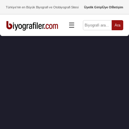
Türkiye’nin en Büyük Biyografi ve Otobiyografi Sitesi
Üyelik Girişi
Üye Ol
İletişim
☰
Ara