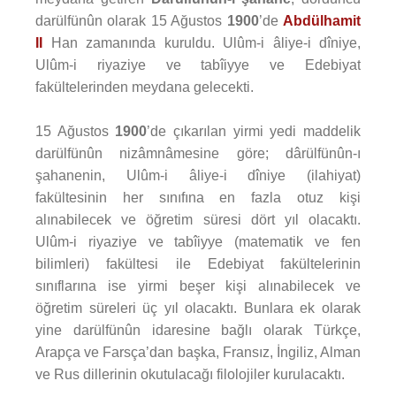
darülfünûn olarak 15 Ağustos
1900
’de
Abdülhamit
II
Han zamanında kuruldu. Ulûm-i âliye-i dîniye,
Ulûm-i riyaziye ve tabîiyye ve Edebiyat
fakültelerinden meydana gelecekti.
15 Ağustos
1900
’de çıkarılan yirmi yedi maddelik
darülfünûn nizâmnâmesine göre; dârülfünûn-ı
şahanenin, Ulûm-i âliye-i dîniye (ilahiyat)
fakültesinin her sınıfına en fazla otuz kişi
alınabilecek ve öğretim süresi dört yıl olacaktı.
Ulûm-i riyaziye ve tabîiyye (matematik ve fen
bilimleri) fakültesi ile Edebiyat fakültelerinin
sınıflarına ise yirmi beşer kişi alınabilecek ve
öğretim süreleri üç yıl olacaktı. Bunlara ek olarak
yine darülfünûn idaresine bağlı olarak Türkçe,
Arapça ve Farsça’dan başka, Fransız, İngiliz, Alman
ve Rus dillerinin okutulacağı filolojiler kurulacaktı.