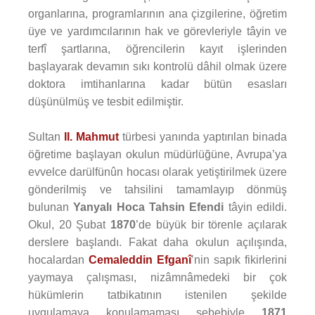
organlarına, programlarının ana çizgilerine, öğretim
üye ve yardımcılarının hak ve görevleriyle tâyin ve
terfî şartlarına, öğrencilerin kayıt işlerinden
başlayarak devamın sıkı kontrolü dâhil olmak üzere
doktora imtihanlarına kadar bütün esasları
düşünülmüş ve tesbit edilmiştir.
Sultan
II. Mahmut
türbesi yanında yaptırılan binada
öğretime başlayan okulun müdürlüğüne, Avrupa’ya
evvelce darülfünûn hocası olarak yetiştirilmek üzere
gönderilmiş ve tahsilini tamamlayıp dönmüş
bulunan
Yanyalı Hoca Tahsin Efendi
tâyin edildi.
Okul, 20 Şubat
1870
’de büyük bir törenle açılarak
derslere başlandı. Fakat daha okulun açılışında,
hocalardan
Cemaleddin Efganî
’nin sapık fikirlerini
yaymaya çalışması, nizâmnâmedeki bir çok
hükümlerin tatbikatının istenilen şekilde
uygulamaya konulamaması sebebiyle
1871