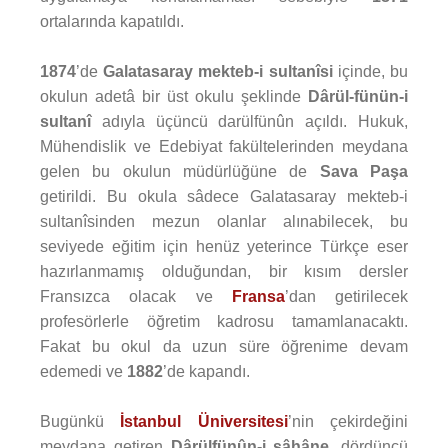
ortalarında kapatıldı.
1874
’de
Galatasaray mekteb-i sultanîsi
içinde, bu
okulun adetâ bir üst okulu şeklinde
Dârül-fünün-i
sultanî
adıyla üçüncü darülfünûn açıldı. Hukuk,
Mühendislik ve Edebiyat fakültelerinden meydana
gelen bu okulun müdürlüğüne de
Sava Paşa
getirildi. Bu okula sâdece Galatasaray mekteb-i
sultanîsinden mezun olanlar alınabilecek, bu
seviyede eğitim için henüz yeterince Türkçe eser
hazırlanmamış olduğundan, bir kısım dersler
Fransızca olacak ve
Fransa
’dan getirilecek
profesörlerle öğretim kadrosu tamamlanacaktı.
Fakat bu okul da uzun süre öğrenime devam
edemedi ve
1882
’de kapandı.
Bugünkü
İstanbul Üniversitesi
’nin çekirdeğini
meydana getiren
Dârülfünûn-i şâhâne
, dördüncü