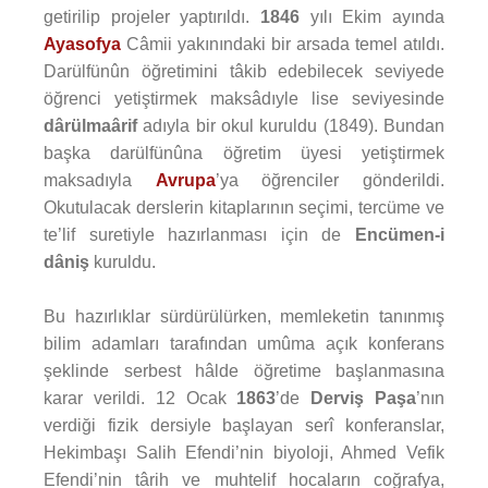
getirilip projeler yaptırıldı.
1846
yılı Ekim ayında
Ayasofya
Câmii yakınındaki bir arsada temel atıldı.
Darülfünûn öğretimini tâkib edebilecek seviyede
öğrenci yetiştirmek maksâdıyle lise seviyesinde
dârülmaârif
adıyla bir okul kuruldu (1849). Bundan
başka darülfünûna öğretim üyesi yetiştirmek
maksadıyla
Avrupa
’ya öğrenciler gönderildi.
Okutulacak derslerin kitaplarının seçimi, tercüme ve
te’lif suretiyle hazırlanması için de
Encümen-i
dâniş
kuruldu.
Bu hazırlıklar sürdürülürken, memleketin tanınmış
bilim adamları tarafından umûma açık konferans
şeklinde serbest hâlde öğretime başlanmasına
karar verildi. 12 Ocak
1863
’de
Derviş Paşa
’nın
verdiği fizik dersiyle başlayan serî konferanslar,
Hekimbaşı Salih Efendi’nin biyoloji, Ahmed Vefik
Efendi’nin târih ve muhtelif hocaların coğrafya,