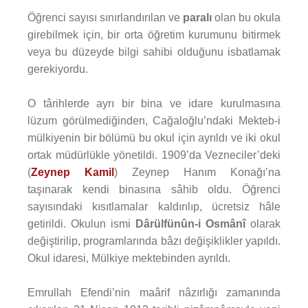
Öğrenci sayısı sınırlandırılan ve
paralı
olan bu okula
girebilmek için, bir orta öğretim kurumunu bitirmek
veya bu düzeyde bilgi sahibi olduğunu isbatlamak
gerekiyordu.
O târihlerde ayrı bir bina ve idare kurulmasına
lüzum görülmediğinden, Cağaloğlu’ndaki Mekteb-i
mülkiyenin bir bölümü bu okul için ayrıldı ve iki okul
ortak müdürlükle yönetildi. 1909’da Vezneciler’deki
(
Zeynep Kamil
) Zeynep Hanım Konağı’na
taşınarak kendi binasına sâhib oldu. Öğrenci
sayısındaki kısıtlamalar kaldırılıp, ücretsiz hâle
getirildi. Okulun ismi
Dârülfünûn-i Osmânî
olarak
değiştirilip, programlarında bâzı değişiklikler yapıldı.
Okul idaresi, Mülkiye mektebinden ayrıldı.
Emrullah Efendi’nin maârif nâzırlığı zamanında