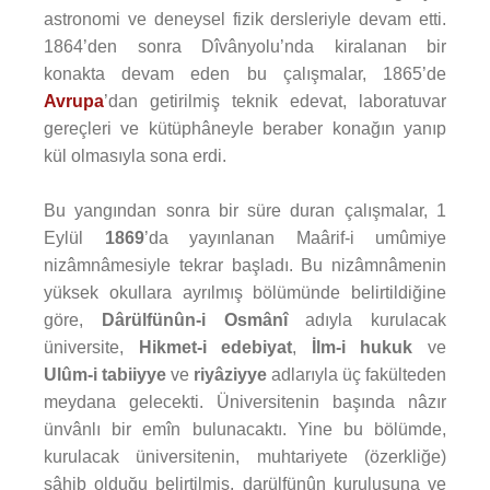
astronomi ve deneysel fizik dersleriyle devam etti.
1864’den sonra Dîvânyolu’nda kiralanan bir
konakta devam eden bu çalışmalar, 1865’de
Avrupa
’dan getirilmiş teknik edevat, laboratuvar
gereçleri ve kütüphâneyle beraber konağın yanıp
kül olmasıyla sona erdi.
Bu yangından sonra bir süre duran çalışmalar, 1
Eylül
1869
’da yayınlanan Maârif-i umûmiye
nizâmnâmesiyle tekrar başladı. Bu nizâmnâmenin
yüksek okullara ayrılmış bölümünde belirtildiğine
göre,
Dârülfünûn-i Osmânî
adıyla kurulacak
üniversite,
Hikmet-i edebiyat
,
İlm-i hukuk
ve
Ulûm-i tabiiyye
ve
riyâziyye
adlarıyla üç fakülteden
meydana gelecekti. Üniversitenin başında nâzır
ünvânlı bir emîn bulunacaktı. Yine bu bölümde,
kurulacak üniversitenin, muhtariyete (özerkliğe)
sâhib olduğu belirtilmiş, darülfünûn kuruluşuna ve