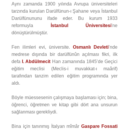
Aynı zamanda 1900 yılında Avrupa üniversiteleri
tarzında kurulan Darülfünun-ı Şahane veya İstanbul
Darülfünununu ifade eder. Bu kurum 1933
reformuyla
İstanbul Üniversitesi
'ne
dönüştürülmüştür.
Fen ilimleri evi, üniversite.
Osmanlı Devleti
’nde
medrese dışında bir darülfünûn açılması fikri, ilk
defa
I. Abdülmecit
Han zamanında 1845’de Geçici
eğitim meclisi (Meclis-i muvakkat-ı maârif)
tarafından tanzim edilen eğitim programında yer
aldı.
Böyle müessesenin çalışmaya başlaması için; bina,
öğrenci, öğretmen ve kitap gibi dört ana unsurun
sağlanması gerekliydi.
Bina için tanınmış İtalyan mîmâr
Gaspare Fossati