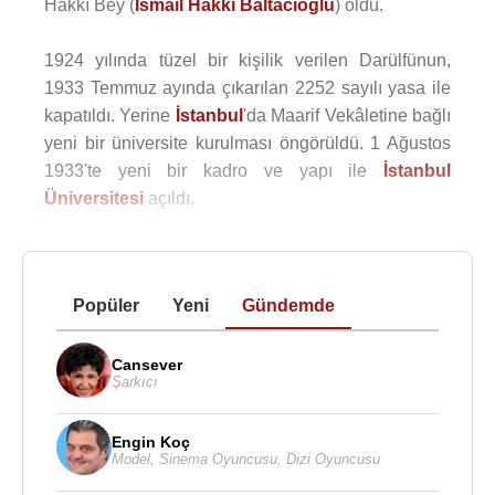
Hakkı Bey (
İsmail Hakkı Baltacıoğlu
) oldu.
1924 yılında tüzel bir kişilik verilen Darülfünun,
1933 Temmuz ayında çıkarılan 2252 sayılı yasa ile
kapatıldı. Yerine
İstanbul
'da Maarif Vekâletine bağlı
yeni bir üniversite kurulması öngörüldü. 1 Ağustos
1933'te yeni bir kadro ve yapı ile
İstanbul
Üniversitesi
açıldı.
Popüler
Yeni
Gündemde
Cansever
Şarkıcı
Engin Koç
Model
,
Sinema Oyuncusu
,
Dizi Oyuncusu