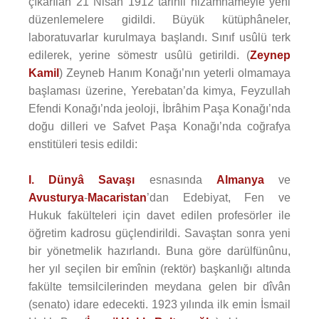
çıkarılan 21 Nisan 1912 tarihli nizâmnâmeyle yeni
düzenlemelere gidildi. Büyük kütüphâneler,
laboratuvarlar kurulmaya başlandı. Sınıf usûlü terk
edilerek, yerine sömestr usûlü getirildi. (
Zeynep
Kamil
) Zeyneb Hanım Konağı’nın yeterli olmamaya
başlaması üzerine, Yerebatan’da kimya, Feyzullah
Efendi Konağı’nda jeoloji, İbrâhim Paşa Konağı’nda
doğu dilleri ve Safvet Paşa Konağı’nda coğrafya
enstitüleri tesis edildi:
I. Dünyâ Savaşı
esnasında
Almanya
ve
Avusturya
-
Macaristan
’dan Edebiyat, Fen ve
Hukuk fakülteleri için davet edilen profesörler ile
öğretim kadrosu güçlendirildi. Savaştan sonra yeni
bir yönetmelik hazırlandı. Buna göre darülfünûnu,
her yıl seçilen bir emînin (rektör) başkanlığı altında
fakülte temsilcilerinden meydana gelen bir dîvân
(senato) idare edecekti. 1923 yılında ilk emin İsmail