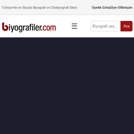
Türkiye’nin en Büyük Biyografi ve Otobiyografi Sitesi
Üyelik Girişi
Üye Ol
İletişim
☰
Ara