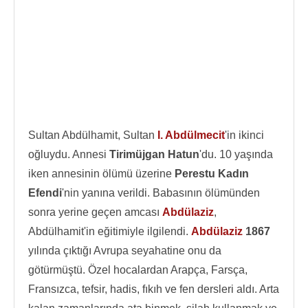
Sultan Abdülhamit, Sultan
I. Abdülmecit
'in ikinci
oğluydu. Annesi
Tirimüjgan Hatun
'du. 10 yaşında
iken annesinin ölümü üzerine
Perestu Kadın
Efendi
'nin yanına verildi. Babasının ölümünden
sonra yerine geçen amcası
Abdülaziz
,
Abdülhamit'in eğitimiyle ilgilendi.
Abdülaziz
1867
yılında çıktığı Avrupa seyahatine onu da
götürmüştü. Özel hocalardan Arapça, Farsça,
Fransızca, tefsir, hadis, fıkıh ve fen dersleri aldı. Arta