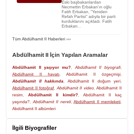
Eski başbakanlardan
Abdülhamit'in söz verdiği meşrutiyet ve
Kanun-i
Necmettin Erbakan'ın oğlu
Esasi
'yi bekliyordu. Padişah üzerindeki baskıların
Fatih Erbakan, "Yeniden
Refah Partisi" adıyla bir parti
artması sebebiyle hemen Kanun-i Esasi'nin
kurduklarını açıkladı. Fatih
oluşturulması için girişimlerde bulunuldu. Bir heyet
Erbakan...
toplandı ve
23 Aralık
1876
'da
Tersane
Tüm Abdülhamit II Haberleri ›››
Konferansı
'ndan bir gün önce Kanun-i Esasi ilan
edildi.
Abdülhamit II İçin Yapılan Aramalar
Tersane Konferansı kararlarını reddetmenin,
Abdülhamit II yaşıyor mu?
,
Abdülhamit II biyografi
,
devletini
Rusya
ile karşı karşıya bırakacağını bilen
Abdülhamit II hayatı
,
Abdülhamit II özgeçmişi
,
Sultan Abdülhamid, teklifleri kabul etmiş görünerek
Abdülhamit II hakkında
,
Abdülhamit II doğum yeri
,
ortalığı yatıştırmak istiyordu. Ancak İngilizlerin
Abdülhamit II fotoğraf
,
Abdülhamit II video
,
Abdülhamit II
kendilerini destekleyeceğine inanan sadrazam
resim
,
Abdülhamit II kimdir?
,
Abdülhamit II kaç
Mithat Paşa, mecliste gayrimüslimleri de kendi
yaşında?
,
Abdülhamit II nereli
,
Abdülhamit II memleketi
,
tarafına çekmek suretiyle Rusya aleyhine bir
Abdülhamit II albümleri
konuşma yaptı. Savaş aleyhinde oy kullanacak
olanları vatan sevgisizliği ve ihaneti ilesuçladı.
İlgili Biyografiler
Neticede meclis, Tersane Konferansı kararlarını