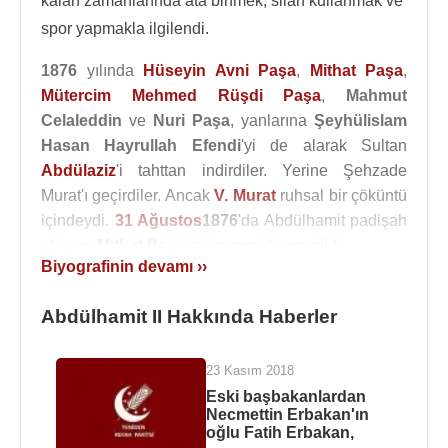
kalan zamanlarında ata binmek, silah kullanmak ve
spor yapmakla ilgilendi.
1876
yılında
Hüseyin Avni Paşa
,
Mithat Paşa
,
Mütercim Mehmed Rüşdi Paşa
,
Mahmut
Celaleddin
ve
Nuri Paşa
, yanlarına
Şeyhülislam
Hasan Hayrullah Efendi
'yi de alarak Sultan
Abdülaziz
'i tahttan indirdiler. Yerine Şehzade
Murat'ı geçirdiler. Ancak
V. Murat
ruhsal bir çöküntü
içindeydi.
31 Ağustos
1876
'da Abdülhamit padişah
oldu ve
Mithat Paşa
sadrazamlığa getirildi.
Biyografinin devamı ››
Sultan Abdülhamit II tahta geçtiğinde Osmanlı
Devleti büyük sıkıntılar içindeydi. Dış borçlar
Abdülhamit II Hakkında Haberler
artmaktaydı.
Bosna-Hersek
ve Bulgar
ayaklanmalarına
Sırbistan
ve
Karadağ
da
23 Kasım 2018
eklenmişti. İngiltere
Şark meselesi
ile ilgili bir konu
Eski başbakanlardan
için İstanbul'da bir konferans düzenlenmesini
Necmettin Erbakan'ın
oğlu Fatih Erbakan,
istemişti. Abdülhamit'i başa geçiren grup daha önce