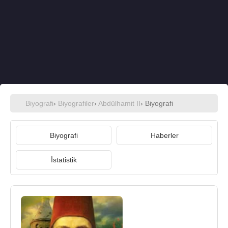
Biyografi
›
Biyografiler
›
Abdülhamit II
› Biyografi
Biyografi
Haberler
İstatistik