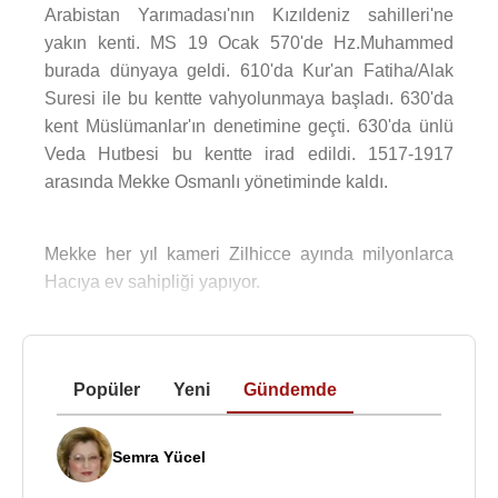
Arabistan Yarımadası'nın Kızıldeniz sahilleri'ne
yakın kenti. MS 19 Ocak 570'de Hz.Muhammed
burada dünyaya geldi. 610'da Kur'an Fatiha/Alak
Suresi ile bu kentte vahyolunmaya başladı. 630'da
kent Müslümanlar'ın denetimine geçti. 630'da ünlü
Veda Hutbesi bu kentte irad edildi. 1517-1917
arasında Mekke Osmanlı yönetiminde kaldı.
Mekke her yıl kameri Zilhicce ayında milyonlarca
Hacıya ev sahipliği yapıyor.
Popüler
Yeni
Gündemde
Semra Yücel