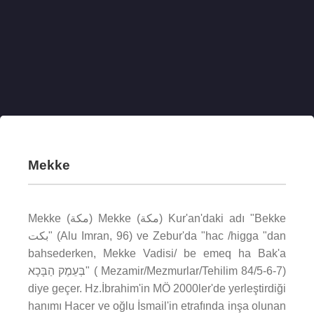
Mekke
Mekke (مكة) Mekke (مكة) Kur'an'daki adı "Bekke
بكت" (Alu Imran, 96) ve Zebur'da "hac /higga "dan
bahsederken, Mekke Vadisi/ be emeq ha Bak'a
בְּעֵמֶק הַבָּכָא" ( Mezamir/Mezmurlar/Tehilim 84/5-6-7)
diye geçer. Hz.İbrahim'in MÖ 2000ler'de yerleştirdiği
hanımı Hacer ve oğlu İsmail'in etrafında inşa olunan