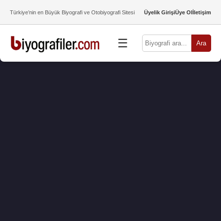
Türkiye’nin en Büyük Biyografi ve Otobiyografi Sitesi
Üyelik Girişi
Üye Ol
İletişim
☰
Ara