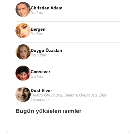
Christian Adam
Şarkıcı
Bergen
Şarkıcı
Duygu Özaslan
Youtuber
Cansever
Şarkıcı
Dost Elver
Tiyatro Oyuncusu
,
Sinema Oyuncusu
,
Dizi
Oyuncusu
Bugün yükselen isimler