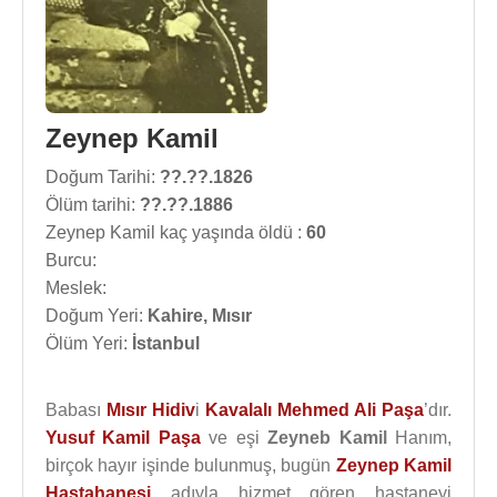
Zeynep Kamil
Doğum Tarihi:
??.??.1826
Ölüm tarihi:
??.??.1886
Zeynep Kamil kaç yaşında öldü :
60
Burcu:
Meslek:
Doğum Yeri:
Kahire, Mısır
Ölüm Yeri:
İstanbul
Babası
Mısır
Hidiv
i
Kavalalı Mehmed Ali Paşa
’dır.
Yusuf Kamil Paşa
ve eşi
Zeyneb Kamil
Hanım,
birçok hayır işinde bulunmuş, bugün
Zeynep Kamil
Hastahanesi
adıyla hizmet gören hastaneyi