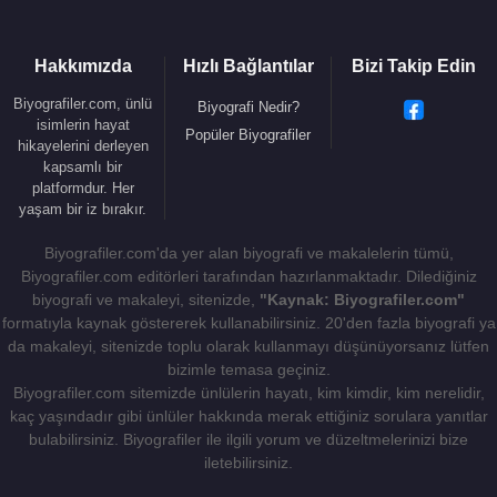
Zeynep Kamil Hastanesi
’nde doğan bütün
çocukların ön isimleri
Zeynep
veya
Kâmil
olarak
kabul edilmektedir. Hastaneyi yaptıran
Zeynep
Hakkımızda
Hızlı Bağlantılar
Bizi Takip Edin
Kâmil
Hanım ve eşi
Yusuf Kamil Paşa
'nın böyle
Biyografiler.com, ünlü
Biyografi Nedir?
bir talebi olmamıştı. Fakat zamanla kendiliğinden
isimlerin hayat
Popüler Biyografiler
gelişen ve toplumda kabul gören bu anlayış, güçlü
hikayelerini derleyen
kapsamlı bir
bir vefa duygusundan kaynaklanmış olmalıdır.
platformdur. Her
yaşam bir iz bırakır.
Kaynak:Biyografiler.com
Biyografiler.com'da yer alan biyografi ve makalelerin tümü,
Biyografiler.com editörleri tarafından hazırlanmaktadır. Dilediğiniz
biyografi ve makaleyi, sitenizde,
"Kaynak: Biyografiler.com"
formatıyla kaynak göstererek kullanabilirsiniz. 20'den fazla biyografi ya
da makaleyi, sitenizde toplu olarak kullanmayı düşünüyorsanız lütfen
bizimle temasa geçiniz.
Biyografiler.com sitemizde ünlülerin hayatı, kim kimdir, kim nerelidir,
kaç yaşındadır gibi ünlüler hakkında merak ettiğiniz sorulara yanıtlar
bulabilirsiniz. Biyografiler ile ilgili yorum ve düzeltmelerinizi bize
iletebilirsiniz.