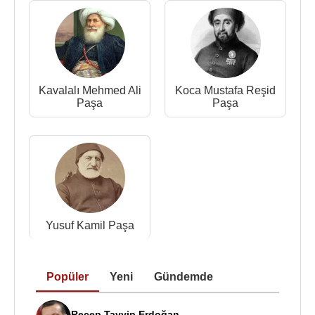
yazlık köşkleri de gösterişli bir hayat yaşamalarını
sağlıyordu. Evlerinde toplantılar eksik olmazdı.
Devrin edebiyatçıları, sanatçı ve aydınları her daim
toplanır ve taltif edilirlerdi. Üç aylarda Kur’an ve dini
sohbeler, diğer aylarda eğlence, müzik ve edebiyat
Kavalalı Mehmed Ali
Koca Mustafa Reşid
toplantıları yapılırdı.
Paşa
Paşa
Namık Kemal
de Zeynep Hanım Konağı’nın
müdavimlerindendi.
Namık Kemal
’in; “servetinin
küçük bir kısmını feda ederek”,
İstanbul
’da hayır işi
yapmasını tavsiye etmesi ile hastane yapma fikri
doğmuş oldu. Hemen bir tezkîre ile padişahtan izin
istendi. Nuhkuyusu’nda 15.000 arşın (yaklaşık
Yusuf Kamil Paşa
olarak 10.200 metre) yer alındı. 24 Haziran
1875
tarihinde hastanenin temeli atıldı. Hastane inşaatın
başlandı ancak eşi
Yusuf Kamil Paşa
10 Ekim
Popüler
Yeni
Gündemde
1876 tarihinde öldü. İnşaat yedi yıl sürdü. 2 Mart
1882 Perşembe günü görkemli bir açılış töreni
Recep Tayyip Erdoğan