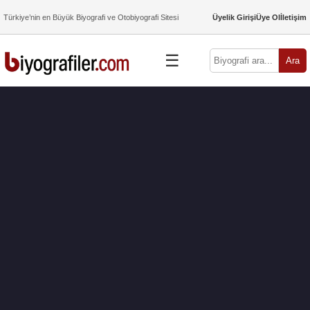
Türkiye’nin en Büyük Biyografi ve Otobiyografi Sitesi
Üyelik Girişi
Üye Ol
İletişim
☰
Ara