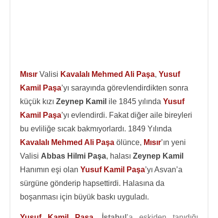
Mısır
Valisi
Kavalalı Mehmed Ali Paşa
,
Yusuf
Kamil Paşa
’yı sarayında görevlendirdikten sonra
küçük kızı
Zeynep Kamil
ile 1845 yılında
Yusuf
Kamil Paşa
’yı evlendirdi. Fakat diğer aile bireyleri
bu evliliğe sıcak bakmıyorlardı. 1849 Yılında
Kavalalı Mehmed Ali Paşa
ölünce,
Mısır
’ın yeni
Valisi
Abbas Hilmi Paşa
, halası
Zeynep Kamil
Hanımın eşi olan
Yusuf Kamil Paşa
’yı Asvan’a
sürgüne gönderip hapsettirdi. Halasına da
boşanması için büyük baskı uyguladı.
Yusuf Kamil Paşa
,
İstabul
’a eskiden tanıdığı