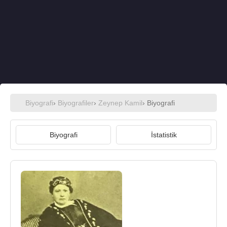
Biyografi
›
Biyografiler
›
Zeynep Kamil
› Biyografi
Biyografi
İstatistik