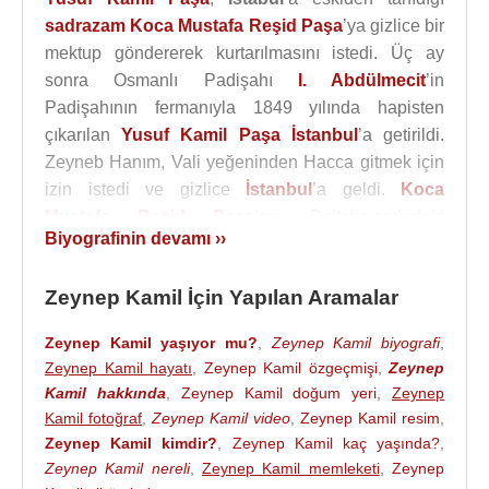
sadrazam
Koca Mustafa Reşid Paşa
’ya gizlice bir
mektup göndererek kurtarılmasını istedi. Üç ay
sonra Osmanlı Padişahı
I. Abdülmecit
’in
Padişahının fermanıyla 1849 yılında hapisten
çıkarılan
Yusuf Kamil Paşa
İstanbul
’a getirildi.
Zeyneb Hanım, Vali yeğeninden Hacca gitmek için
izin istedi ve gizlice
İstanbul
’a geldi.
Koca
Mustafa Reşid Paşa
’nın Baltalimanı’ndaki
Biyografinin devamı ››
yalısında yeniden nikâhlandılar.
Yeniden nikâhlandılar. Hiç çocukları olmadı. Eşi
Zeynep Kamil İçin Yapılan Aramalar
Yusuf Kamil Paşa
10 Ekim, 1876 tarihinde öldü.
Zeynep Kamil Hastanesi
bahçesindeki küçük
Zeynep Kamil yaşıyor mu?
,
Zeynep Kamil biyografi
,
Zeynep Kamil hayatı
,
Zeynep Kamil özgeçmişi
,
Zeynep
türbeye gömüldü. 1886 Yılında Zeynep Hanım da
Kamil hakkında
,
Zeynep Kamil doğum yeri
,
Zeynep
öldü, yan yana yatırıldılar.
Kamil fotoğraf
,
Zeynep Kamil video
,
Zeynep Kamil resim
,
İstanbul
’da yeniden nikâhlandıklarında o dönem
Zeynep Kamil kimdir?
,
Zeynep Kamil kaç yaşında?
,
Osmanlı’nın Boğaz’da ulaşım için “Şirket-i Hayriye”
Zeynep Kamil nereli
,
Zeynep Kamil memleketi
,
Zeynep