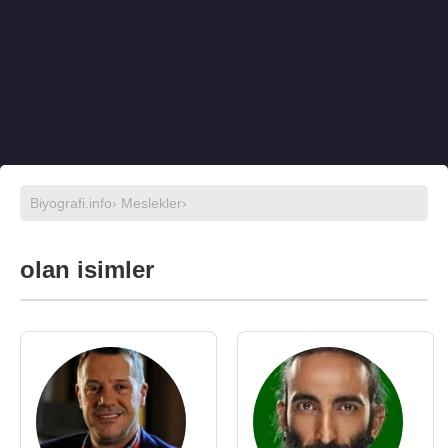
Biyografi.info
›
Meslekler
›
olan isimler