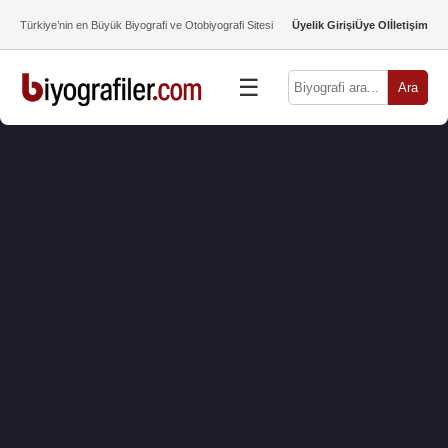
Türkiye’nin en Büyük Biyografi ve Otobiyografi Sitesi
Üyelik Girişi
Üye Ol
İletişim
☰
Ara