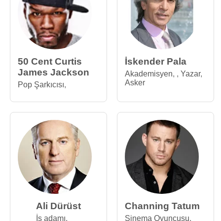
50 Cent Curtis
İskender Pala
James Jackson
Akademisyen
,
,
Yazar
,
Asker
Pop Şarkıcısı
,
Ali Dürüst
Channing Tatum
İş adamı
,
Sinema Oyuncusu
,