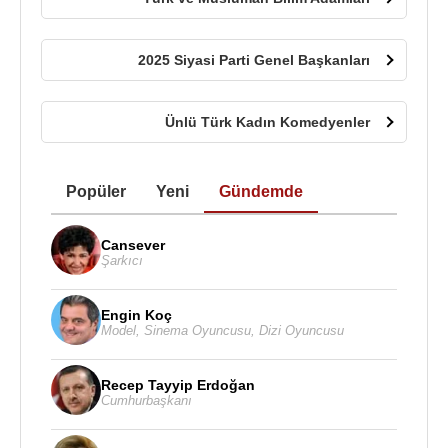
2025 Siyasi Parti Genel Başkanları
Ünlü Türk Kadın Komedyenler
Popüler
Yeni
Gündemde
Cansever
Şarkıcı
Engin Koç
Model
,
Sinema Oyuncusu
,
Dizi Oyuncusu
Recep Tayyip Erdoğan
Cumhurbaşkanı