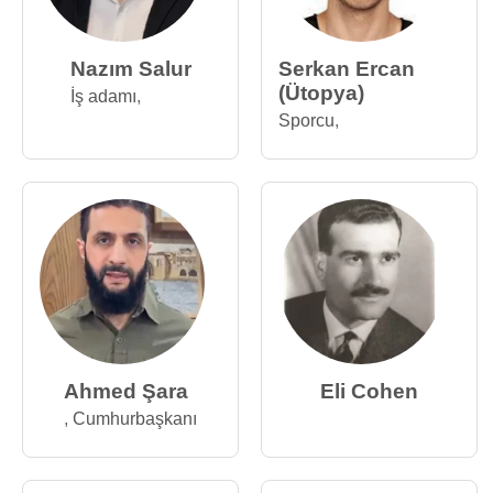
Nazım Salur
Serkan Ercan
(Ütopya)
İş adamı
,
Sporcu
,
Ahmed Şara
Eli Cohen
,
Cumhurbaşkanı