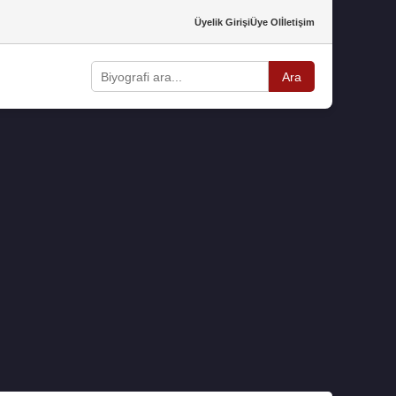
Üyelik Girişi
Üye Ol
İletişim
Ara