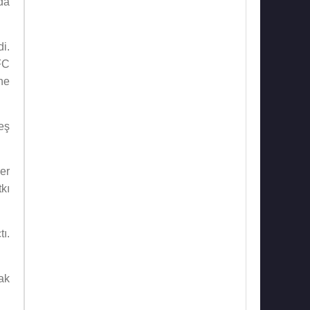
da
i.
FC
he
eş
er
kı
tı.
ak