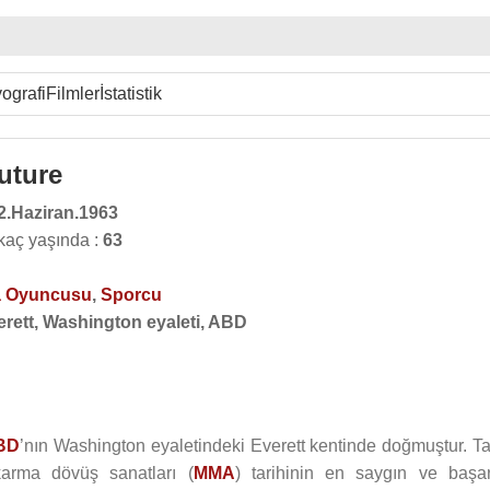
ografi
Filmler
İstatistik
uture
2.Haziran.1963
kaç yaşında :
63
 Oyuncusu
,
Sporcu
erett, Washington eyaleti, ABD
BD
’nın Washington eyaletindeki Everett kentinde doğmuştur. T
arma dövüş sanatları (
MMA
) tarihinin en saygın ve başarı