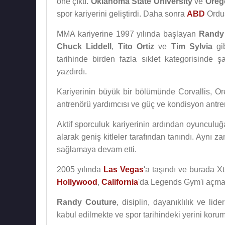
öne çıktı.
Oklahoma State University
ve
Oreg
spor kariyerini geliştirdi. Daha sonra
ABD
Ordus
MMA kariyerine 1997 yılında başlayan
Randy
Chuck Liddell
,
Tito Ortiz
ve
Tim Sylvia
gib
tarihinde birden fazla sıklet kategorisinde 
yazdırdı.
Kariyerinin büyük bir bölümünde Corvallis, O
antrenörü yardımcısı ve güç ve kondisyon antre
Aktif sporculuk kariyerinin ardından oyunculu
alarak geniş kitleler tarafından tanındı. Aynı
sağlamaya devam etti.
2005 yılında
Las Vegas
'a taşındı ve burada Xt
Hollywood
,
California
'da Legends Gym'i açmak 
Randy Couture
, disiplin, dayanıklılık ve lide
kabul edilmekte ve spor tarihindeki yerini korum