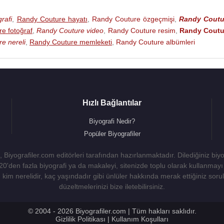
rafi
,
Randy Couture hayatı
,
Randy Couture özgeçmişi
,
Randy Coutu
e fotoğraf
,
Randy Couture video
,
Randy Couture resim
,
Randy Coutu
e nereli
,
Randy Couture memleketi
,
Randy Couture albümleri
Hızlı Bağlantılar
Biyografi Nedir?
Popüler Biyografiler
 Biyografiler.com editörleri tarafından hazırlanmaktadır. Dilediğiniz biy
 20'den fazla biyografi ya da makaleyi, sitenizde toplu olarak kullanma
kim nerelidir, kaç yaşındadır gibi ünlüler hakkında merak ettiğiniz sorulara
düzeltmelerinizi bize iletebilirsiniz.
© 2004 - 2026 Biyografiler.com | Tüm hakları saklıdır.
Gizlilik Politikası
|
Kullanım Koşulları