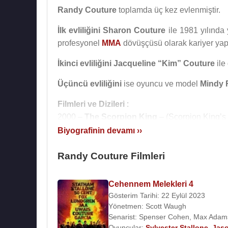
Randy Couture
toplamda üç kez evlenmiştir.
İlk evliliğini
Sharon Couture
ile 1981 yılında 
profesyonel
MMA
dövüşçüsü olarak kariyer yapt
İkinci evliliğini
Jacqueline “Kim” Couture
ile
Üçüncü evliliğini
ise oyuncu ve model
Mindy 
Filmleri ve Dizileri
:
2000 –
The Scorpion King
– (Scorpion King’s
2003 –
Cradle 2 the Grave
– (Fight Club Bounc
Biyografinin devamı ››
2008 –
The Scorpion King 2: Rise of a Warri
2009 –
Randy Couture Filmleri
Redbelt
– (Randy Couture) – (Sinema F
2010 –
The Expendables
– (Toll Road) – (Sin
2011 –
Setup
– (Petey) – (Sinema Filmi)
Cehennem Melekleri 4
2012 –
The Expendables 2
– (Toll Road) – (S
Gösterim Tarihi: 22 Eylül 2023
2012 –
Hijacked
– (Sarge) – (Sinema Filmi)
Yönetmen:
Scott Waugh
Senarist:
Spenser Cohen
,
Max Adam
2012 –
That’s What She Said
– (Rocco) – (Sin
Oyuncular:
Sylvester Stallone
,
Jas