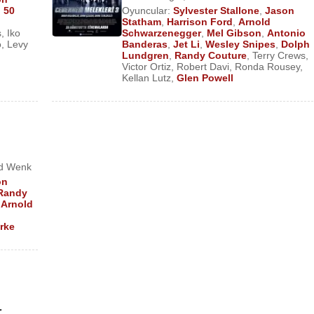
ilmi)
,
50
Oyuncular:
Sylvester Stallone
,
Jason
h
Statham
,
Harrison Ford
,
Arnold
s
,
Iko
Schwarzenegger
,
Mel Gibson
,
Antonio
)
o
,
Levy
Banderas
,
Jet Li
,
Wesley Snipes
,
Dolph
Lundgren
,
Randy Couture
,
Terry Crews
,
inema Filmi)
Victor Ortiz
,
Robert Davi
,
Ronda Rousey
,
a Filmi)
Kellan Lutz
,
Glen Powell
mi)
lmi)
ive Simmons) – (TV Filmi)
rd Wenk
on
Randy
lmi)
,
Arnold
rke
ie Massacre
– (Randy Couture) – (Sinema Filmi)
 Filmi)
r