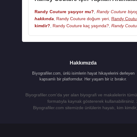
Randy Couture yaşıyor mu?
,
Randy Couture biyog
hakkında
,
Randy Couture doğum yeri
,
Randy Coutur
kimdir?
,
Randy Couture kaç yaşında?
,
Randy Coutur
Hakkımızda
Biyografiler.com, ünlü isimlerin hayat hikayelerini derleyen
kapsamlı bir platformdur. Her yaşam bir iz bırakır.
Biyografiler.com'da yer alan biyografi ve makalelerin tümü,
formatıyla kaynak göstererek kullanabilirsiniz.
Biyografiler.com sitemizde ünlülerin hayatı, kim kimdir, 