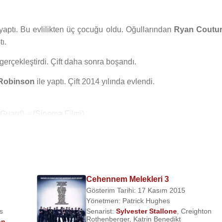
yaptı. Bu evlilikten üç çocuğu oldu. Oğullarından
Ryan Coutu
ı.
 gerçekleştirdi. Çift daha sonra boşandı.
Robinson
ile yaptı. Çift 2014 yılında evlendi.
 Guard) – (Sinema Filmi)
er) – (Sinema Filmi)
or
– (Sargon) – (Sinema Filmi)
ilmi)
ema Filmi)
Cehennem Melekleri 3
inema Filmi)
Gösterim Tarihi: 17 Kasım 2015
Yönetmen:
Patrick Hughes
s
Senarist:
Sylvester Stallone
,
Creighton
ema Filmi)
Rothenberger
,
Katrin Benedikt
on