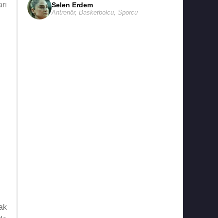
rı
Selen Erdem
Antrenör
,
Basketbolcu
,
Sporcu
rak