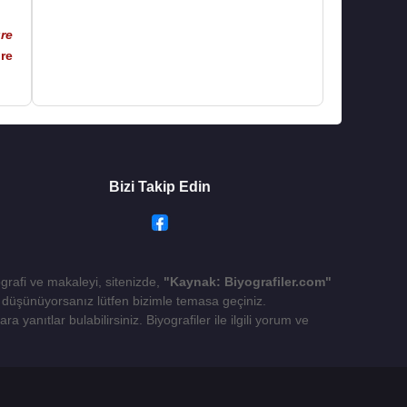
re
re
Bizi Takip Edin
ografi ve makaleyi, sitenizde,
"Kaynak: Biyografiler.com"
yı düşünüyorsanız lütfen bizimle temasa geçiniz.
 yanıtlar bulabilirsiniz. Biyografiler ile ilgili yorum ve