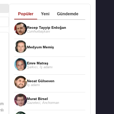
Popüler
Yeni
Gündemde
Recep Tayyip Erdoğan
Cumhurbaşkanı
Medyum Memiş
Emre Matraş
Şarkıcı
,
İş adamı
Necat Gülseven
İş adamı
Murat Birsel
Gazeteci
,
Anchorman
am
lı