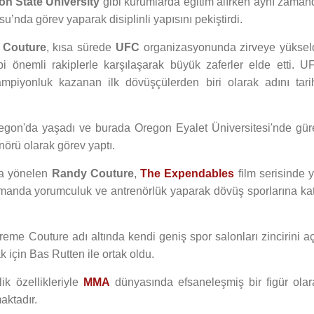
on State University
gibi kurumlarda eğitim alırken aynı zaman
u’nda görev yaparak disiplinli yapısını pekiştirdi.
 Couture
, kısa sürede
UFC
organizasyonunda zirveye yükseld
i önemli rakiplerle karşılaşarak büyük zaferler elde etti. U
şampiyonluk kazanan ilk dövüşçülerden biri olarak adını tari
regon'da yaşadı ve burada Oregon Eyalet Üniversitesi'nde gür
nörü olarak görev yaptı.
ğa yönelen
Randy Couture
,
The Expendables
film serisinde y
 zamanda yorumculuk ve antrenörlük yaparak dövüş sporlarına kat
reme Couture adı altında kendi geniş spor salonları zincirini aç
için Bas Rutten ile ortak oldu.
rlik özellikleriyle
MMA
dünyasında efsaneleşmiş bir figür olar
aktadır.