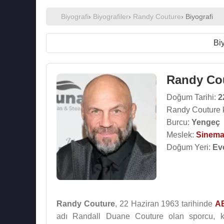
Biyografi
›
Biyografiler
›
Randy Couture
› Biyografi
Biy
Randy Co
Doğum Tarihi:
2
Randy Couture 
Burcu:
Yengeç
Meslek:
Sinema
Doğum Yeri:
Ev
Randy Couture
, 22 Haziran 1963 tarihinde
A
adı Randall Duane Couture olan sporcu, k