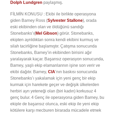
Dolph Lundgren
paylaşmış.
FİLMİN KONUSU : Ekibi ile birlikte operasyona
giden Barney Ross (
Sylvester Stallone
), orada
eski ekibinden olan ve öldüğünü sandığı
Stonebanks’ı(
Mel Gibson
) görür. Stonebanks,
ekipten ayrıldıktan sonra kendi ekibini kurmuş ve
silah tacirliğine başlamıştır. Çatışma sonucunda
Stonebanks, Barney’in ekibinden birisini ağır
yaralayarak kaçar. Başarısız operasyon sonucunda,
Barney, yaşlı ekip elamanlarının işine son verir ve
ekibi dağıtır. Barney,
CIA
’nın baskısı sonucunda
Stonebanks’ı yakalamak için yeni genç bir ekip
kurmak için harekete geçer ve değişik ülkelerden
herbiri ayrı yeteneği olan (biri kadın) korkusuz 4
genç bulur. 4 Genç ile operasyona giden Barney, bu
ekiple de başarısız olunca, eski ekip ile yeni ekip
kötülere karşı mecburen birarada mücadele etmek