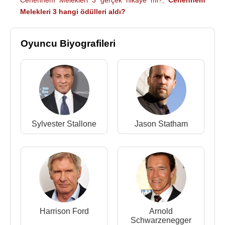
Cehennem Melekleri 3 gerçek hikaye mi?
,
Cehennem
Melekleri 3 hangi ödülleri aldı?
Oyuncu Biyografileri
Sylvester Stallone
Jason Statham
Harrison Ford
Arnold
Schwarzenegger