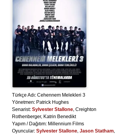
Türkçe Adı: Cehennem Melekleri 3
Yönetmen:
Patrick Hughes
Senarist:
Sylvester Stallone
,
Creighton
Rothenberger
,
Katrin Benedikt
Yapım / Dağıtım: Millennium Films
Oyuncular:
Sylvester Stallone
,
Jason Statham
,