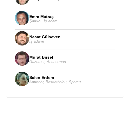
Emre Matraş
Şarkıcı
,
İş adamı
Necat Gülseven
İş adamı
Murat Birsel
Gazeteci
,
Anchorman
Selen Erdem
Antrenör
,
Basketbolcu
,
Sporcu