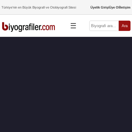
Türkiye’nin en Büyük Biyografi ve Otobiyografi Sitesi
Üyelik Girişi
Üye Ol
İletişim
☰
Ara