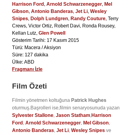
Harrison Ford
,
Arnold Schwarzenegger
,
Mel
Gibson
,
Antonio Banderas
,
Jet Li
,
Wesley
Snipes
,
Dolph Lundgren
,
Randy Couture
,
Terry
Crews
,
Victor Ortiz
,
Robert Davi
,
Ronda Rousey
,
Kellan Lutz
,
Glen Powell
Gösterim Tarihi: 17 Kasım 2015
Türü: Macera / Aksiyon
Süre: 127 dakika
Ülke: ABD
Fragmanı İzle
Film Özeti
Filmin yönetmen koltuğuna
Patrick Hughes
oturmuş.Başrolleri ise,filmin senaryosunuda yazan
Sylvester Stallone
,
Jason Statham
,
Harrison
Ford
,
Arnold Schwarzenegger
,
Mel Gibson
,
Antonio Banderas
,
Jet Li
,
Wesley Snipes
ve