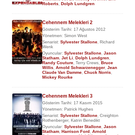
Roberts
,
Dolph Lundgren
Cehennem Melekleri 2
Gösterim Tarihi: 17 Ağustos 2012
Yönetmen:
Simon West
Senarist:
Sylvester Stallone
,
Richard
Wenk
Oyuncular:
Sylvester Stallone
,
Jason
Statham
,
Jet Li
,
Dolph Lundgren
,
Randy Couture
,
Terry Crews
,
Bruce
Willis
,
Arnold Schwarzenegger
,
Jean
Claude Van Damme
,
Chuck Norris
,
Mickey Rourke
Cehennem Melekleri 3
Gösterim Tarihi: 17 Kasım 2015
Yönetmen:
Patrick Hughes
Senarist:
Sylvester Stallone
,
Creighton
Rothenberger
,
Katrin Benedikt
Oyuncular:
Sylvester Stallone
,
Jason
Statham
,
Harrison Ford
,
Arnold