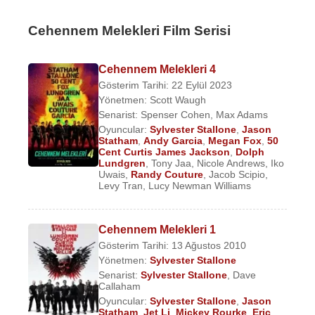
Cehennem Melekleri Film Serisi
Cehennem Melekleri 4
Gösterim Tarihi: 22 Eylül 2023
Yönetmen:
Scott Waugh
Senarist:
Spenser Cohen
,
Max Adams
Oyuncular:
Sylvester Stallone
,
Jason
Statham
,
Andy Garcia
,
Megan Fox
,
50
Cent Curtis James Jackson
,
Dolph
Lundgren
,
Tony Jaa
,
Nicole Andrews
,
Iko
Uwais
,
Randy Couture
,
Jacob Scipio
,
Levy Tran
,
Lucy Newman Williams
Cehennem Melekleri 1
Gösterim Tarihi: 13 Ağustos 2010
Yönetmen:
Sylvester Stallone
Senarist:
Sylvester Stallone
,
Dave
Callaham
Oyuncular:
Sylvester Stallone
,
Jason
Statham
,
Jet Li
,
Mickey Rourke
,
Eric