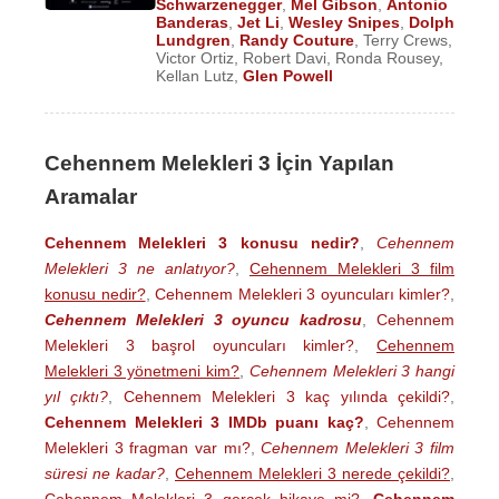
Schwarzenegger
,
Mel Gibson
,
Antonio
Banderas
,
Jet Li
,
Wesley Snipes
,
Dolph
Lundgren
,
Randy Couture
,
Terry Crews
,
Victor Ortiz
,
Robert Davi
,
Ronda Rousey
,
Kellan Lutz
,
Glen Powell
Cehennem Melekleri 3 İçin Yapılan
Aramalar
Cehennem Melekleri 3 konusu nedir?
,
Cehennem
Melekleri 3 ne anlatıyor?
,
Cehennem Melekleri 3 film
konusu nedir?
,
Cehennem Melekleri 3 oyuncuları kimler?
,
Cehennem Melekleri 3 oyuncu kadrosu
,
Cehennem
Melekleri 3 başrol oyuncuları kimler?
,
Cehennem
Melekleri 3 yönetmeni kim?
,
Cehennem Melekleri 3 hangi
yıl çıktı?
,
Cehennem Melekleri 3 kaç yılında çekildi?
,
Cehennem Melekleri 3 IMDb puanı kaç?
,
Cehennem
Melekleri 3 fragman var mı?
,
Cehennem Melekleri 3 film
süresi ne kadar?
,
Cehennem Melekleri 3 nerede çekildi?
,