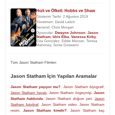
filmindeki araba sahnelerinde neredeyse hiç dublör
kullanmadı.
Hollywood
'da, aksiyon filmlerinde
Hızlı ve Öfkeli: Hobbs ve Shaw
dublör kullanmayan ender oyunculardan birisi olan
Gösterim Tarihi: 2 Ağustos 2019
Yönetmen:
David Leitch
Statham dublör kullanmamasının nedeni;
“Araba
Senarist:
Chris Morgan
ve dövüş sahnelerinde kendime güvenirim
Oyuncular:
Dwayne Johnson
,
Jason
çünkü, bunlar gerçek hayatta da başıma gelen
Statham
,
Idris Elba
,
Vanessa Kirby
,
Eiza Gonzalez
,
Eddie Marsan
,
Teresa
olaylar”
olarak belirtti.
Mahoney
,
Sonia Goswami
2008
yılına gelindiğinde,
Armond White
gibi
eleştirmenler tarafından yaptığı işler yeni ve
Tüm Jason Statham Filmleri
devinimsel pop-art örnekleri olarak anıılmaya
başlanmıştı. Aynı yıl başrollerini oynadığı
Death
Jason Statham İçin Yapılan Aramalar
Race
ve
Transporter 3
ile beraber Statham da bu
övgüye layık olduğunu kanıtladı.
Jason Statham yaşıyor mu?
,
Jason Statham biyografi
,
Jason Statham hayatı
,
Jason Statham özgeçmişi
,
Jason
Jason Statham’ın
Jasper
karakterini canlandırdığı
Statham hakkında
,
Jason Statham doğum yeri
,
Jason
13,
Jet Li
ile beraber üçüncü kez kamera karşısına
Statham fotoğraf
,
Jason Statham video
,
Jason Statham
geçtiği ve kadrosunda
Arnold Schwarzenegger
,
resim
,
Jason Statham kimdir?
,
Jason Statham kaç
Sylvester Stallone
gibi aksiyon filmlerinin emektar