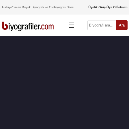
Türkiye’nin en Büyük Biyografi ve Otobiyografi Sitesi
Üyelik Girişi
Üye Ol
İletişim
☰
Ara