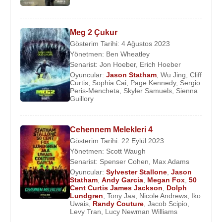
olacak ve devamı da gelecekti. Devam filmleri olan
Transporter 2
,
2005
yılında,
Transporter 3
ise
2008
yılında sinemaseverlerle buluştu.
Meg 2 Çukur
Gösterim Tarihi: 4 Ağustos 2023
2003
yılında
The Italian Job
,
2004
’te
Celluar
ve
Yönetmen:
Ben Wheatley
2006
’da başrolünü oynadığı ve
2009
yılında devam
Senarist:
Jon Hoeber
,
Erich Hoeber
filmi de çekilen
Crank
ile kariyerine devam etti.
Oyuncular:
Jason Statham
,
Wu Jing
,
Cliff
Curtis
,
Sophia Cai
,
Page Kennedy
,
Sergio
Artık sadık bir hayran kitlesi kazanmıştı ve filmleri
Peris-Mencheta
,
Skyler Samuels
,
Sienna
gişede başarılı olmaya devam ediyordu.
2005
Guillory
yılında, üçüncü kez
Guy Rithcie
ile beraber
çalışma şansını yakaladığı
Revolver
filminde
Cehennem Melekleri 4
başrolü oynadı. Revolver, Rithcie’nin olgunluk
Gösterim Tarihi: 22 Eylül 2023
dönemi denilebilecek bir zamanda çekilmesine
Yönetmen:
Scott Waugh
rağmen hem gişe hasılatı hem de eleştirmenlerin
Senarist:
Spenser Cohen
,
Max Adams
kalemlerinde yönetmenin ilk iki filminin gölgesinde
Oyuncular:
Sylvester Stallone
,
Jason
Statham
,
Andy Garcia
,
Megan Fox
,
50
kaldı.
Cent Curtis James Jackson
,
Dolph
Lundgren
,
Tony Jaa
,
Nicole Andrews
,
Iko
Uwais
,
Randy Couture
,
Jacob Scipio
,
Jason Statham, Crank ve Transporter serilerindeki
Levy Tran
,
Lucy Newman Williams
aksiyon ve dövüş sahnelerinde ve The Italian Job