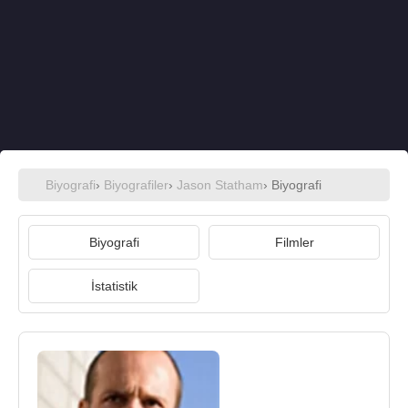
Biyografi
›
Biyografiler
›
Jason Statham
› Biyografi
Biyografi
Filmler
İstatistik