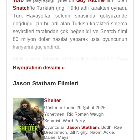
Toro
ile paylaştığı, yine bir
Guy Ritchie
filmi olan
Snatch
’te
Turkish
(ing; Türk) adlı karakteri oynadı.
Türk Havayolları seferini sırasında, gökyüzünde
doğduğu için bu adı alan Turkish karakteri sinema
seyircileri tarafından çok beğenildi ve Snatch filmi
80 milyon dolar hasılat yaparak usta oyuncunun
kariyerini güçlendirdi.
2001
yılında,
Ghosts of Mars
filminde rol aldı.
Dog
Soldiers
filmindeki başrol teklifini uğruna geri
Biyografinin devamı ››
çevirdiği bu film, ne yazık ki gişelerde beklenen
Jason Statham Filmleri
hasılatı yapamadı. Aynı yıl,
Jet Li
ile başrollerini
paylaştığı
The One
adlı filmde
Ajan Evan Funsch
karakterini canlandırdı.
Shelter
Gösterim Tarihi: 20 Şubat 2026
2002
yılında, daha sonradan iki de devam filmi
Yönetmen:
Ric Roman Waugh
çekilen
Transporter
filminde,
Frank Martin
rolüyle
Senarist:
Ward Parry
baş rolü oynadı. Transporter, Statham’ın dövüş
Oyuncular:
Jason Statham
,
Bodhi Rae
Breathnach
,
Bill Nighy
,
Naomi Ackie
,
sanatları eğitimini sahneleme şansı bulduğu ilk film
Daniel Mays