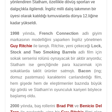
yönlendiren Statham, özellikle dövüş sporları ve
dalgıçlıkla ilgilendi. İngiliz milli dalış takımının bir
üyesi olarak katıldığı turnuvalarda dünya 12.liğine
kadar yükseldi.
1998
yılında,
French Connection
adlı giyim
markasının modelliğini yaparken İngiliz yönetmen
Guy Ritchie
ile tanıştı. Ritchie, yeni çekeceği
Lock,
Stock and Two Smoking Barrels
adlı film için
sokak serserisi rolünü oynayacak bir aktör arıyordu;
Statham ise gençliğinde para kazanmak için
sokaklarda taklit ürünler satmıştı.
Bacon
(ing;
domuz pastırması) karakterini canlandırdığı film,
hem gişede hem de eleştirmenler bazında büyük
ilgi gördü ve Statham’ın oyunculuk kariyeri böylece
başlamış oldu.
2000
yılında, baş rollerini
Brad Pitt
ve
Benicio Del