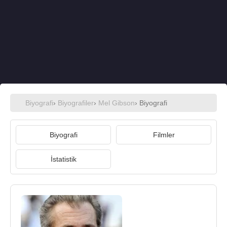
Biyografi
›
Biyografiler
›
Mel Gibson
› Biyografi
Biyografi
Filmler
İstatistik