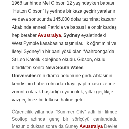
1968 tarihinde Mel Gibson 12 yaşındayken babası
“Hutton Gibson” iş yerinde bir kaza geçirir yaralanır
ve dava sonucunda 145.000 dolar tazminat kazanır.
Akabinde annesi Patricia ve babası ile onbir kardeş
hep beraber
Avustralya
,
Sydney
eyaletindeki
West Pymble kasabasına taşınırlar. İlk öğretimini ve
liseyi Sydney’in bir banliyösü olan “Wahroonga”da
St Leo Katolik Kolejinde okudu. Gibson, okulu
bitirdikten sonra
New South Wales
Üniversitesi
’nin drama bölümüne girdi. Ablasının
kendisinin haberi olmadan kayıt yaptırması üzerine
zorunlu olarak başladığı oyunculuk, yıllar geçtikçe
vazgeçilmez bir tutkusu haline geldi.
Öğrencilik yıllarında “Summer City” adlı bir filmde
Scollop adında genç bir sörfçüyü canlandırdı.
Mezun olduktan sonra da Güney
Avustralya
Devlet