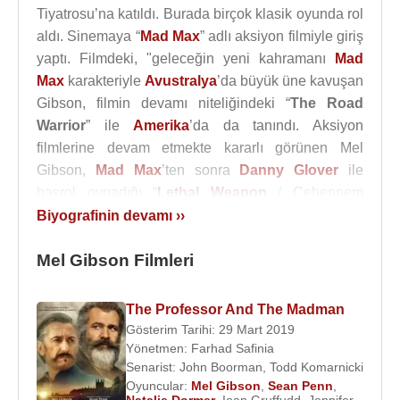
Tiyatrosu’na katıldı. Burada birçok klasik oyunda rol
aldı. Sinemaya “
Mad Max
” adlı aksiyon filmiyle giriş
yaptı. Filmdeki, "geleceğin yeni kahramanı
Mad
Max
karakteriyle
Avustralya
’da büyük üne kavuşan
Gibson, filmin devamı niteliğindeki “
The Road
Warrior
” ile
Amerika
’da da tanındı. Aksiyon
filmlerine devam etmekte kararlı görünen Mel
Gibson,
Mad Max
’ten sonra
Danny Glover
ile
başrol oynadığı “
Lethal Weapon
/ Cehennem
Silahı” ile çok farklı ve yine unutulmaz bir kahraman
Biyografinin devamı ››
karakteri yarattı. Seri filmi 4’e kadar çevirdiler.
Mel Gibson Filmleri
Elde ettiği prestijle kendi istediği filmlerde oynama
lüksüne kavuşan aktör, “Hamlet” ve “The Man
The Professor And The Madman
Without a Face / Yüzü Olmayan Adam” gibi
Gösterim Tarihi: 29 Mart 2019
dramatik oyunculuğu ağır basan filmlerde oynadı.
Yönetmen:
Farhad Safinia
Bu filmlerin beklenen ilgiyi görmemesi Gibson’ı
Senarist:
John Boorman
,
Todd Komarnicki
aksiyon filmlerine dönmeye mecbur etti.
İngiltere
’ye
Oyuncular:
Mel Gibson
,
Sean Penn
,