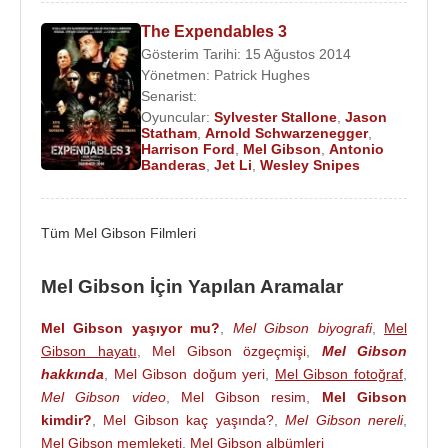
olan “
What Women Want
/ Kadınlar Ne İster?”de
The Expendables 3
oynadı. Mel Gibson, 2002 yılında "
We Were
Gösterim Tarihi: 15 Ağustos 2014
Soldiers
/ Bir Zamanlar Askerdik" ve "
Signs
/
Yönetmen:
Patrick Hughes
Senarist:
İşaretler" isimli iki filmde rol aldı.
Oyuncular:
Sylvester Stallone
,
Jason
Statham
,
Arnold Schwarzenegger
,
Mel Gibson
,
Gallipoli
”deki rolüyle En İyi Aktör
Harrison Ford
,
Mel Gibson
,
Antonio
dalında Avustralya Film Enstitüsü ödülünü kazandı.
Banderas
,
Jet Li
,
Wesley Snipes
Mel Gibson
’ın
2004
yılında yönettiği Tutku - Hz.
İsa'nın Çilesi adlı yapım da oldukça ses getirmiştir.
Tüm Mel Gibson Filmleri
2006'da
Apocalypto
filmlerini yönetti.
Machete
Kills
ve
The Expendables 3
/Cehennem Melekleri
Mel Gibson İçin Yapılan Aramalar
3 gibi filmlerde yan rollerde oynadıktan sonra
Mel Gibson yaşıyor mu?
,
Mel Gibson biyografi
,
Mel
2016'da Kan Bağı filmiyle tekrar başrole döndü.
Gibson hayatı
,
Mel Gibson özgeçmişi
,
Mel Gibson
Aynı yıl yönettiği Savaş Vadisi (
Hacksaw Ridge
)
hakkında
,
Mel Gibson doğum yeri
,
Mel Gibson fotoğraf
,
ise olumlu eleştiriler aldı. 3 dalda Altın Küre, 5
Mel Gibson video
,
Mel Gibson resim
,
Mel Gibson
dalda BAFTA, 6 dalda Oscar adayı oldu. Mel
kimdir?
,
Mel Gibson kaç yaşında?
,
Mel Gibson nereli
,
Gibson bir kez daha En İyi Yönetmen dalında Oscar
Mel Gibson memleketi
,
Mel Gibson albümleri