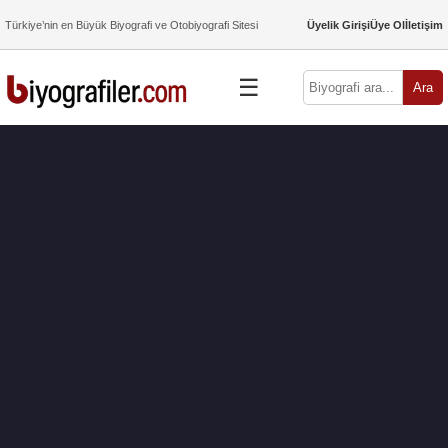
Türkiye’nin en Büyük Biyografi ve Otobiyografi Sitesi
Üyelik Girişi
Üye Ol
İletişim
☰
Ara