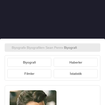
Biyografi
›
Biyografiler
›
Sean Penn
› Biyografi
Biyografi
Haberler
Filmler
İstatistik