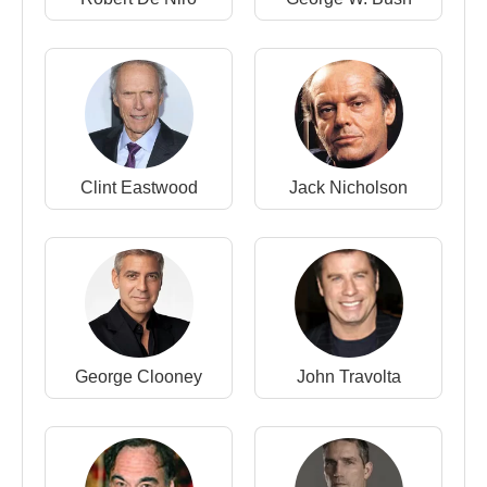
2004 - 61.Altın Küre Ödülleri - En İyi Erkek Oyuncu
(Gizemli Nehir)
1997 - 50.Cannes Film Festivali - En İyi Erkek
Oyuncu (O Çok Sevimli)
1996 - 46.Berlin Film Festivali - En İyi Erkek
Oyuncu (Ölüm Yolunda)
Clint Eastwood
Jack Nicholson
Filmleri ve Dizileri
:
Yönetmen
:
2015 -
The Last Face
/ Gerçeğin İki Yüzü (Sinema
Filmi)
2007 -
Into the Wild
(Sinema Filmi)
2002 - 11 Eylül (Sinema Filmi)
2001 - Söz (Sinema Filmi)
George Clooney
John Travolta
1995 - Tehlikeli Bekleyiş (Sinema Filmi)
1991 - The Indian Runner (Sinema Filmi)
Senaryo
: