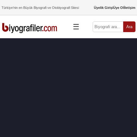
Türkiye’nin en Büyük Biyografi ve Otobiyografi Sitesi
Üyelik Girişi
Üye Ol
İletişim
☰
Ara