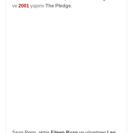
ve
2001
yapımı
The Pledge
.
Sean Penn, aktris
Eileen Ryan
ve yönetmen
Leo