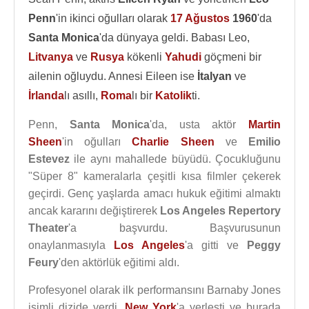
Penn
'in ikinci oğulları olarak
17 Ağustos
1960
'da
Santa Monica
'da dünyaya geldi. Babası Leo,
Litvanya
ve
Rusya
kökenli
Yahudi
göçmeni bir
ailenin oğluydu. Annesi Eileen ise
İtalyan
ve
İrlanda
lı asıllı,
Roma
lı bir
Katolik
ti.
Penn,
Santa Monica
'da, usta aktör
Martin
Sheen
'in oğulları
Charlie Sheen
ve
Emilio
Estevez
ile aynı mahallede büyüdü. Çocukluğunu
"Süper 8" kameralarla çeşitli kısa filmler çekerek
geçirdi. Genç yaşlarda amacı hukuk eğitimi almaktı
ancak kararını değiştirerek
Los Angeles Repertory
Theater
'a başvurdu. Başvurusunun
onaylanmasıyla
Los Angeles
'a gitti ve
Peggy
Feury
'den aktörlük eğitimi aldı.
Profesyonel olarak ilk performansını Barnaby Jones
isimli dizide verdi.
New York
'a yerleşti ve burada