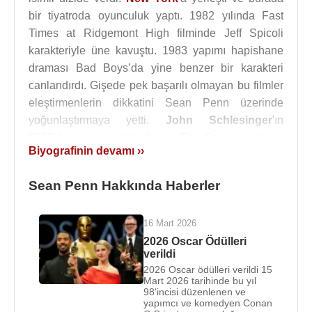
bir tiyatroda oyunculuk yaptı. 1982 yılında Fast
Times at Ridgemont High filminde Jeff Spicoli
karakteriyle üne kavuştu. 1983 yapımı hapishane
draması Bad Boys’da yine benzer bir karakteri
canlandırdı. Gişede pek başarılı olmayan bu filmler
eleştirmenlerin dikkatini Sean Penn üzerinde
yoğunlaştırmaya yetti.
John Schlesinger
'ın
1985'de yapımı politik-drama The Falcon and the
Biyografinin devamı ››
Snowman’da canlandırdığı uyuşturucu müptelası
devlet ajanı rolüyle çok tutuldu.
Sean Penn Hakkında Haberler
Sean Penn, pop star
Madonna
ile evli olduğu
1985-1989 yılları boyunca magazin basınının en
16 Mart 2026
önemli malzemelerinden oldu. Birlikte 1987 yapımı
2026 Oscar Ödülleri
Shangai Surprise
’da rol alan çift, filmin gişede iflas
verildi
etmesiyle boşandılar.
2026 Oscar ödülleri verildi 15
Mart 2026 tarihinde bu yıl
98'incisi düzenlenen ve
1988 yapımı
Colors
filmiyle oyunculuk yeteneğini
yapımcı ve komedyen Conan