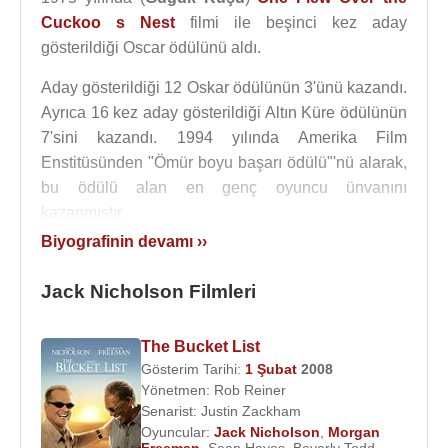
Cuckoo s Nest
filmi ile beşinci kez aday
gösterildiği Oscar ödülünü aldı.
Aday gösterildiği 12 Oskar ödülünün 3'ünü kazandı.
Ayrıca 16 kez aday gösterildiği Altın Küre ödülünün
7'sini kazandı. 1994 yılında Amerika Film
Enstitüsünden "Ömür boyu başarı ödülü"'nü alarak,
bu ödülü alan en genç oyuncu ünvanını
kazanmıştır.
Biyografinin devamı ››
1981 yılında çekilen “
Postacı Kapıyı İki Kere
Çalar
” filmi ile fenomen oldu. 1989 yılında
Batman
Jack Nicholson Filmleri
filminde
Joker
rolü ile hafızalara kazındı.
Jack Nicholson, 17 Haziran 1962 tarihinde Sandra
The Bucket List
Knight ile evlendi. 8 Ağustos1968 tarihinde
Gösterim Tarihi:
1 Şubat
2008
Yönetmen:
Rob Reiner
boşandı. Jennifer Nicholson (d. 1963) adında bir
Senarist:
Justin Zackham
kızı oldu.
Oyuncular:
Jack Nicholson
,
Morgan