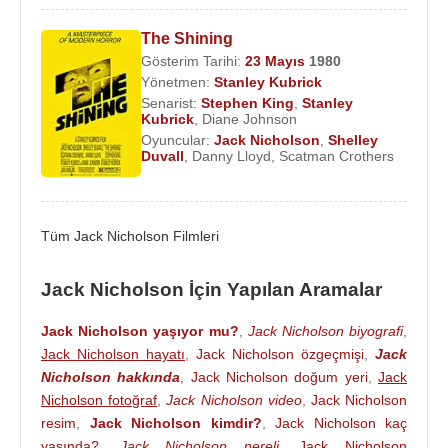
En İyi Erkek Oyuncu
1974 - Chinatown ; The Last Detail
The Shining
1976 - One Flew Over the Cuckoo's Nest
Gösterim Tarihi:
23 Mayıs
1980
Yönetmen:
Stanley Kubrick
Senarist:
Stephen King
,
Stanley
En İyi Yardımcı Erkek Oyuncu
Kubrick
,
Diane Johnson
1982 - Reds
Oyuncular:
Jack Nicholson
,
Shelley
Duvall
,
Danny Lloyd
,
Scatman Crothers
Akademi Ödülleri
En İyi Erkek Oyuncu
1975 - One Flew Over the Cuckoo's Nest
Tüm Jack Nicholson Filmleri
1997 - As Good As It Gets
Jack Nicholson İçin Yapılan Aramalar
En İyi Yardımcı Erkek Oyuncu
Jack Nicholson yaşıyor mu?
,
Jack Nicholson biyografi
,
1983 - Terms of Endearment
Jack Nicholson hayatı
,
Jack Nicholson özgeçmişi
,
Jack
Nicholson hakkında
,
Jack Nicholson doğum yeri
,
Jack
Altın Küre Ödülleri
Nicholson fotoğraf
,
Jack Nicholson video
,
Jack Nicholson
En İyi Erkek Oyuncu - Drama
resim
,
Jack Nicholson kimdir?
,
Jack Nicholson kaç
1975 - Chinatown
yaşında?
,
Jack Nicholson nereli
,
Jack Nicholson