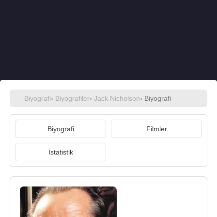
Biyografi
›
Biyografiler
›
Jack Nicholson
› Biyografi
Biyografi
Filmler
İstatistik