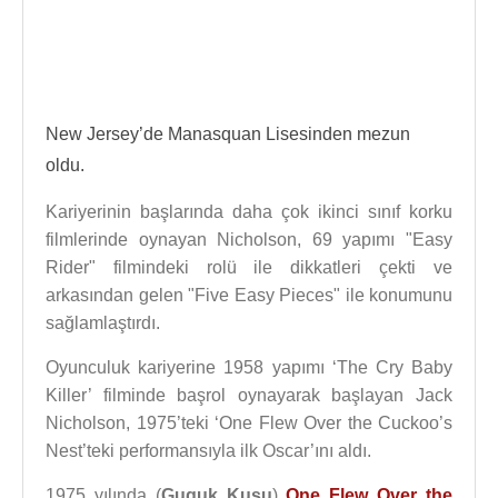
New Jersey’de Manasquan Lisesinden mezun
oldu.
Kariyerinin başlarında daha çok ikinci sınıf korku
filmlerinde oynayan Nicholson, 69 yapımı "Easy
Rider" filmindeki rolü ile dikkatleri çekti ve
arkasından gelen "Five Easy Pieces" ile konumunu
sağlamlaştırdı.
Oyunculuk kariyerine 1958 yapımı ‘The Cry Baby
Killer’ filminde başrol oynayarak başlayan Jack
Nicholson, 1975’teki ‘One Flew Over the Cuckoo’s
Nest’teki performansıyla ilk Oscar’ını aldı.
1975 yılında (
Guguk Kuşu
)
One Flew Over the