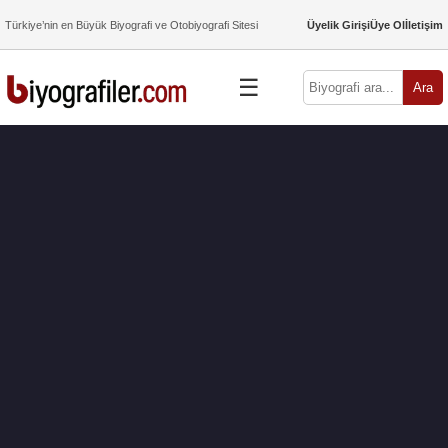
Türkiye’nin en Büyük Biyografi ve Otobiyografi Sitesi
Üyelik Girişi
Üye Ol
İletişim
☰
Ara