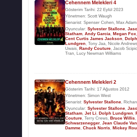
Cehennem Melekleri 4
Gösterim Tarihi: 22 Eylül 2023
Yönetmen:
Scott Waugh
Senarist:
Spenser Cohen
,
Max Adam
Oyuncular:
Sylvester Stallone
,
Jas
Statham
,
Andy Garcia
,
Megan Fox
Cent Curtis James Jackson
,
Dolp
Lundgren
,
Tony Jaa
,
Nicole Andrew
Uwais
,
Randy Couture
,
Jacob Scipi
Tran
,
Lucy Newman Williams
Cehennem Melekleri 2
Gösterim Tarihi: 17 Ağustos 2012
Yönetmen:
Simon West
Senarist:
Sylvester Stallone
,
Richa
Oyuncular:
Sylvester Stallone
,
Jas
Statham
,
Jet Li
,
Dolph Lundgren
,
Couture
,
Terry Crews
,
Bruce Willis
Schwarzenegger
,
Jean Claude Van
Damme
,
Chuck Norris
,
Mickey Rou