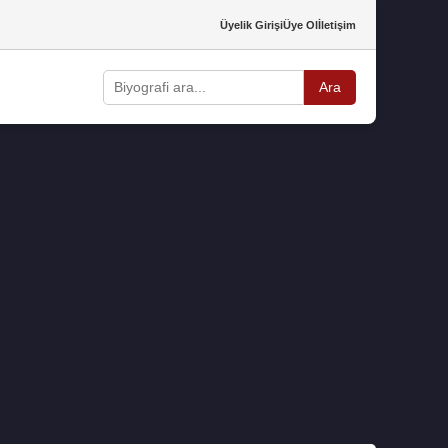
Üyelik Girişi
Üye Ol
İletişim
Ara