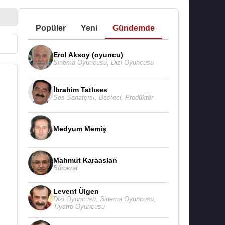
Popüler
Yeni
Gündemde
Erol Aksoy (oyuncu)
Sinema Oyuncusu
,
Dizi Oyuncusu
İbrahim Tatlıses
Ses Sanatçısı
,
Besteci
,
Prodüktör
Medyum Memiş
Mahmut Karaaslan
Bürokrat
Levent Ülgen
Dizi Oyuncusu
,
Sinema Oyuncusu
,
Tiyatro Oyuncusu