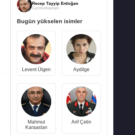
Recep Tayyip Erdoğan
Cumhurbaşkanı
Bugün yükselen isimler
Levent Ülgen
Aydilge
Mahmut
Arif Çetin
Karaaslan