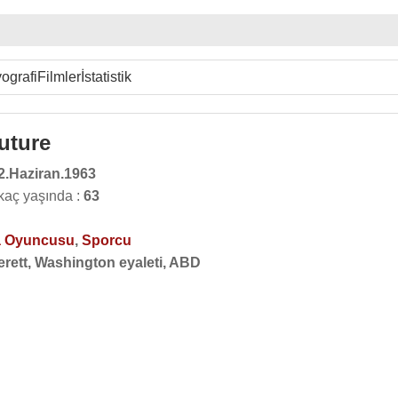
ografi
Filmler
İstatistik
uture
2.Haziran.1963
kaç yaşında :
63
 Oyuncusu
,
Sporcu
erett, Washington eyaleti, ABD