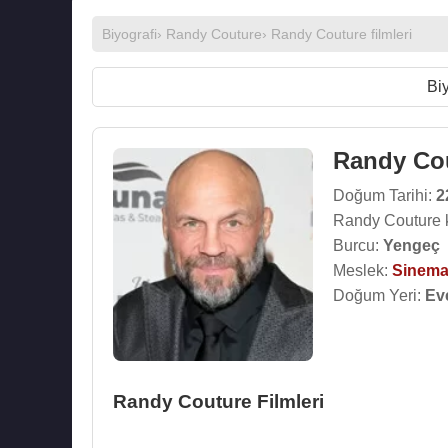
Biyografi
›
Randy Couture
›
Randy Couture filmleri
Biy
Randy Co
Doğum Tarihi:
2
Randy Couture 
Burcu:
Yengeç
Meslek:
Sinema
Doğum Yeri:
Ev
Randy Couture Filmleri