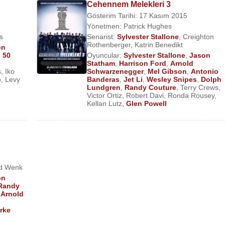
Cehennem Melekleri 3
Gösterim Tarihi: 17 Kasım 2015
Yönetmen:
Patrick Hughes
s
Senarist:
Sylvester Stallone
,
Creighton
Rothenberger
,
Katrin Benedikt
on
,
50
Oyuncular:
Sylvester Stallone
,
Jason
h
Statham
,
Harrison Ford
,
Arnold
s
,
Iko
Schwarzenegger
,
Mel Gibson
,
Antonio
o
,
Levy
Banderas
,
Jet Li
,
Wesley Snipes
,
Dolph
Lundgren
,
Randy Couture
,
Terry Crews
,
Victor Ortiz
,
Robert Davi
,
Ronda Rousey
,
Kellan Lutz
,
Glen Powell
rd Wenk
on
Randy
,
Arnold
rke