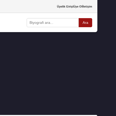
Üyelik Girişi
Üye Ol
İletişim
Ara