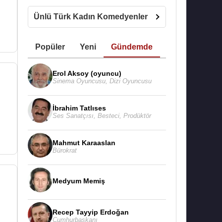
Ünlü Türk Kadın Komedyenler
Popüler
Yeni
Gündemde
Erol Aksoy (oyuncu)
Sinema Oyuncusu
,
Dizi Oyuncusu
İbrahim Tatlıses
Ses Sanatçısı
,
Besteci
,
Prodüktör
Mahmut Karaaslan
Bürokrat
Medyum Memiş
Recep Tayyip Erdoğan
Cumhurbaşkanı