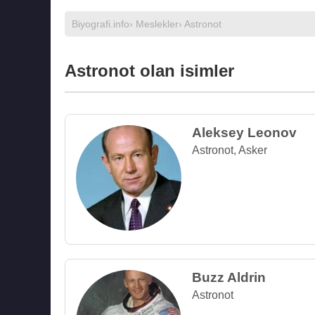
Biyografi.info
›
Meslekler
› Astronot
Astronot olan isimler
Aleksey Leonov
Astronot
,
Asker
Buzz Aldrin
Astronot