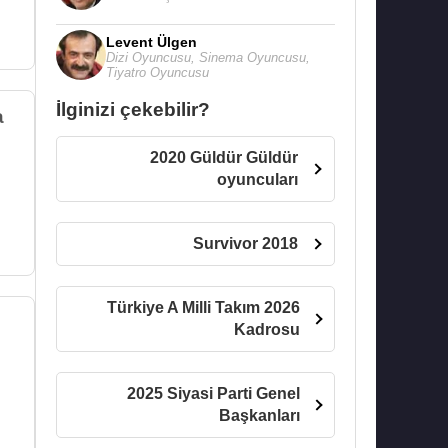
Levent Ülgen
Dizi Oyuncusu
,
Sinema Oyuncusu
,
Tiyatro Oyuncusu
İlginizi çekebilir?
a
2020 Güldür Güldür
oyuncuları
Survivor 2018
Türkiye A Milli Takım 2026
Kadrosu
2025 Siyasi Parti Genel
Başkanları