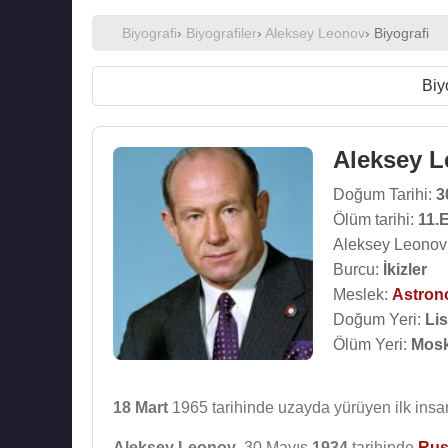
Biyografi
›
Biyografiler
›
Aleksey Leonov
› Biyografi
Biy
Aleksey 
Doğum Tarihi:
3
Ölüm tarihi:
11.
Aleksey Leonov 
Burcu:
İkizler
Meslek:
Astron
Doğum Yeri:
Lis
Ölüm Yeri:
Mosk
18 Mart
1965 tarihinde uzayda yürüyen ilk insan
Aleksey Leonov
, 30 Mayıs
1934
tarihinde
Rus