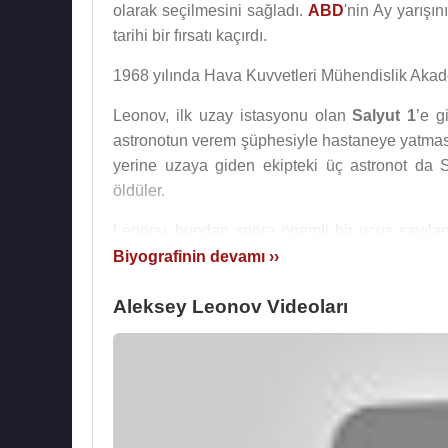
olarak seçilmesini sağladı.
ABD
'nin Ay yarışı
tarihi bir fırsatı kaçırdı.
1968 yılında Hava Kuvvetleri Mühendislik Aka
Leonov, ilk uzay istasyonu olan
Salyut 1
’e 
astronotun verem şüphesiyle hastaneye yatmas
yerine uzaya giden ekipteki üç astronot da
öldüler.
Leonov, bundan sonra önemli bir uçuş sayı
görev aldı. ASTP, Leonov’un ikinci ve son uzay
Biyografinin devamı ››
1976-1982 arasında “başkozmonot” unvanıyl
Aleksey Leonov Videoları
Eğitim Merkezi’nin müdürü oldu. Kozmonot derg
bloku ülkeleri tarafından kendisine çeşitli paye 
Aynı zamanda yetenekli bir ressam olan Ale
yöneticilik yaptı.
Moskova
'da bir bankanın başk