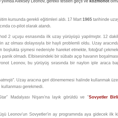
0
yılında Aleksey Leonov, gerekli testleri geçti ve
kozmonot
olm
im kursunda gerekli eğitimleri aldı. 17 Mart
1965
tarihinde uza
cında co-pilot olarak atandı.
od 2 uçuşu esnasında ilk uzay yürüyüşü yapılmıştır. 12 daki
n az olması dolayısıyla bir hayli problemli oldu. Uzay aracınd
in boşlukta şişmesi nedeniyle hareket etmekte, fotoğraf çekmek
 panik olmadı. Elbisesindeki bir sübabı açıp havanın boşalması
onot Leonov, bu yürüyüş sırasında bir naylon iple araca bağ
 batmıştı”. Uzay aracına geri dönememesi halinde kullanmak üze
u kullanması gerekmedi.
tar" Madalyası Nişanı'na layık görüldü ve "
Sovyetler Birli
şü Leonov'un Sovyetler'in ay programında aya gidecek ilk ki