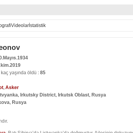
ografi
Videolar
İstatistik
Leonov
0.Mayıs.1934
Ekim.2019
kaç yaşında öldü :
85
ot
,
Asker
tvyanka, Irkutsky District, Irkutsk Oblast, Rusya
ova, Rusya
dır.
ya
, Batı Sibirya’da Listvyanka’da doğmuştur. Ailesinin dokuzun