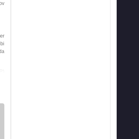
ov
er
bi
da
P)
ot
ğu
te