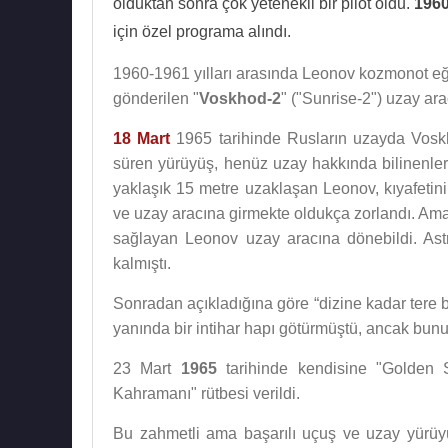
olduktan sonra çok yetenekli bir pilot oldu.
196
için özel programa alındı.
1960-1961 yılları arasında Leonov kozmonot eğit
gönderilen "
Voskhod-2
" ("Sunrise-2") uzay ara
18 Mart
1965 tarihinde Rusların uzayda Voskh
süren yürüyüş, henüz uzay hakkında bilinenleri
yaklaşık 15 metre uzaklaşan Leonov, kıyafetin
ve uzay aracına girmekte oldukça zorlandı. Ama
sağlayan Leonov uzay aracına dönebildi. Astr
kalmıştı.
Sonradan açıkladığına göre “dizine kadar tere
yanında bir intihar hapı götürmüştü, ancak bun
23 Mart
1965
tarihinde kendisine "Golden S
Kahramanı" rütbesi verildi.
Bu zahmetli ama başarılı uçuş ve uzay yürüyü