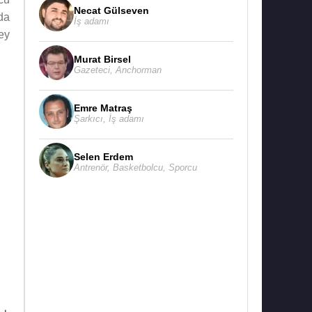
Necat Gülseven
da
İş adamı
ey
Murat Birsel
Gazeteci
,
Anchorman
Emre Matraş
Şarkıcı
,
İş adamı
Selen Erdem
Antrenör
,
Basketbolcu
,
Sporcu