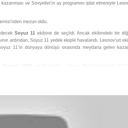
nı kazanması ve Sovyetler'in ay programını iptal etmesiyle Leon
demisi'nden mezun oldu.
gidecek
Soyuz 11
ekibine de seçildi. Ancak ekibindeki bir diğ
ının ardından, Soyuz 11 yedek ekiple havalandı. Leonov’un eki
 Soyuz 11’in dünyaya dönüşü sırasında meydana gelen kaza
lan Temmuz
1975
yılında Apollo – Soyuz Test Projesi’nde (AST
 uçuşu oldu.
a Sovyet uzayadamlarının komutanı ve
Yuri Gagarin
Kozmon
isi “Neptün”ün editörlüğünü yaptı. Sovyet yönetimi ve diğer do
ve madalyalar verildi.
ksey Leonov,
1991
yılında emekli olduktan sonra özel bir şirket
an yardımcısı ve danışmanı olarak çalıştı.