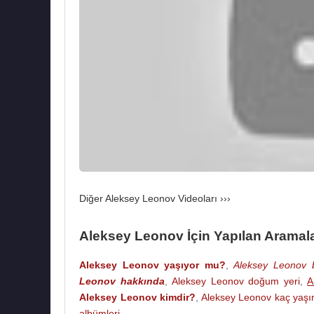
200’den fazla yaptığı resmi olan
Aleksey Le
Birliği üyesidir.
Kendisi ve ailesi
Moskova
'da yaşayan Alek
Leonova, Viktoria Leonova adlarında iki çocuğu 
Aleksey Leonov
, 11 Ekim
2019
tarihinde 85 y
Kaynak:Biyografiler.com
Diğer Aleksey Leonov Videoları ›››
Aleksey Leonov İçin Yapılan Aramal
Aleksey Leonov yaşıyor mu?
,
Aleksey Leonov b
Leonov hakkında
,
Aleksey Leonov doğum yeri
,
A
Aleksey Leonov kimdir?
,
Aleksey Leonov kaç yaşı
albümleri