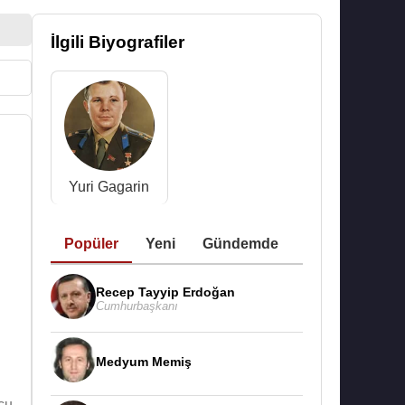
İlgili Biyografiler
Yuri Gagarin
Popüler
Yeni
Gündemde
Recep Tayyip Erdoğan
Cumhurbaşkanı
Medyum Memiş
cu