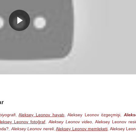
onov
pek çok sergi açmıştır ve 1965 yılından bu yana Sanatçıl
sey Leonov, Svetlana Pavlovna Dozenko ile evlidir ve Oksa
vardır.
aşında
Moskova
'da öldü.
ar
iyografi
,
Aleksey Leonov hayatı
,
Aleksey Leonov özgeçmişi
,
Aleks
leksey Leonov fotoğraf
,
Aleksey Leonov video
,
Aleksey Leonov res
nda?
,
Aleksey Leonov nereli
,
Aleksey Leonov memleketi
,
Aleksey Leon