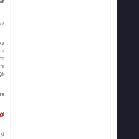
ak
ya
ka
an
te
nı
lı
re
ği
şi