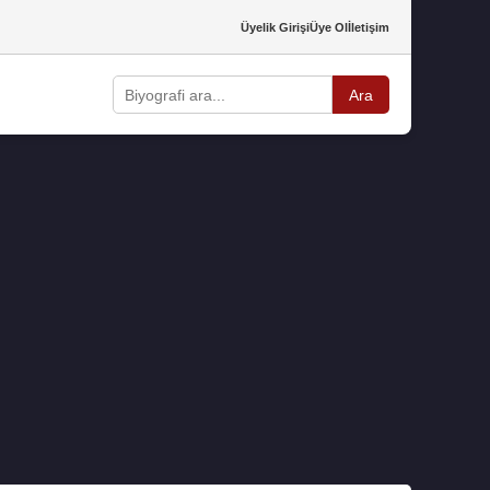
Üyelik Girişi
Üye Ol
İletişim
Ara