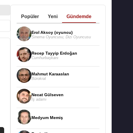
Popüler
Yeni
Gündemde
Erol Aksoy (oyuncu)
Sinema Oyuncusu
,
Dizi Oyuncusu
Recep Tayyip Erdoğan
Cumhurbaşkanı
Mahmut Karaaslan
Bürokrat
Necat Gülseven
İş adamı
Medyum Memiş