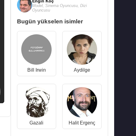
Engin Koç
Model
,
Sinema Oyuncusu
,
Dizi
Oyuncusu
Bugün yükselen isimler
Bill Irwin
Aydilge
Gazali
Halit Ergenç