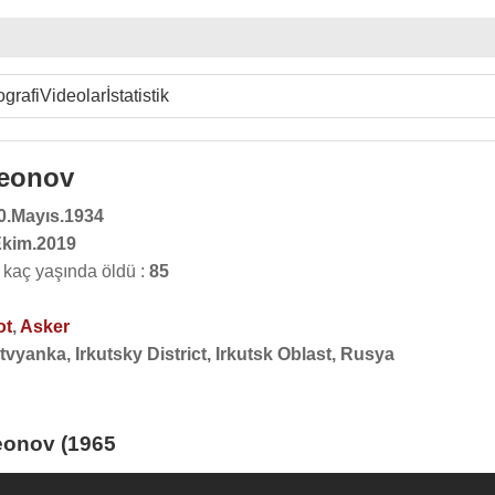
ografi
Videolar
İstatistik
Leonov
0.Mayıs.1934
Ekim.2019
kaç yaşında öldü :
85
ot
,
Asker
tvyanka, Irkutsky District, Irkutsk Oblast, Rusya
eonov (1965