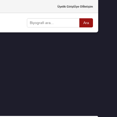
Üyelik Girişi
Üye Ol
İletişim
Ara