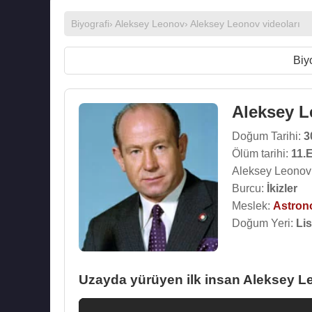
Biyografi
›
Aleksey Leonov
›
Aleksey Leonov videoları
Biy
Aleksey 
Doğum Tarihi:
3
Ölüm tarihi:
11.
Aleksey Leonov 
Burcu:
İkizler
Meslek:
Astron
Doğum Yeri:
Lis
Uzayda yürüyen ilk insan Aleksey L