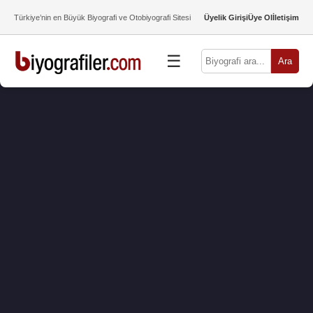
Türkiye’nin en Büyük Biyografi ve Otobiyografi Sitesi
Üyelik Girişi
Üye Ol
İletişim
☰
Ara