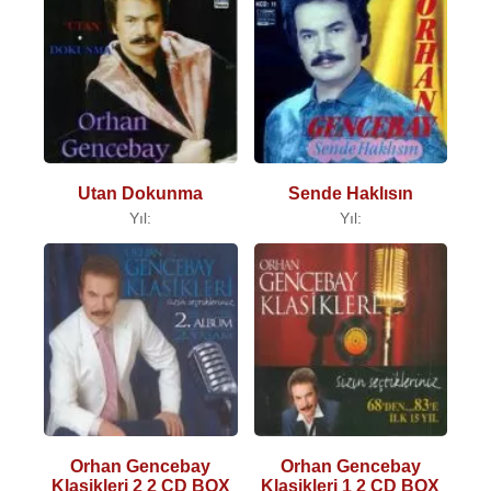
Utan Dokunma
Sende Haklısın
Yıl:
Yıl:
Orhan Gencebay
Orhan Gencebay
Klasikleri 2 2 CD BOX
Klasikleri 1 2 CD BOX