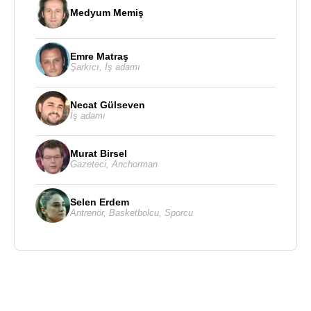
Medyum Memiş
Emre Matraş
Şarkıcı
,
İş adamı
Necat Gülseven
İş adamı
Murat Birsel
Gazeteci
,
Anchorman
Selen Erdem
Antrenör
,
Basketbolcu
,
Sporcu