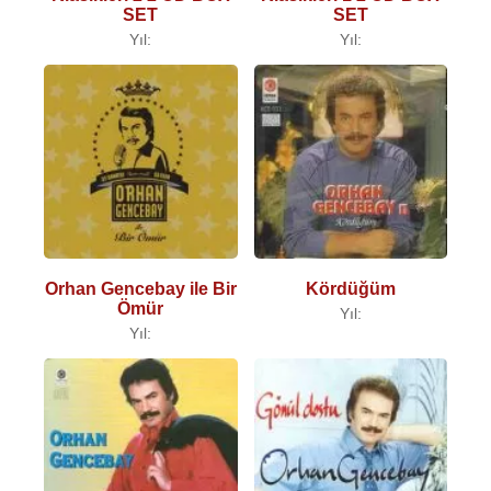
SET
SET
Yıl:
Yıl:
Orhan Gencebay ile Bir
Kördüğüm
Ömür
Yıl:
Yıl: