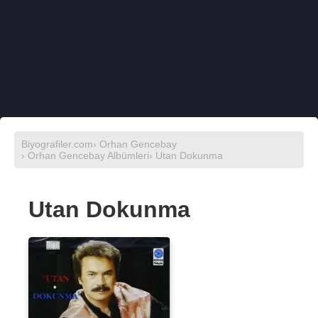
Biyografiler.com
›
Orhan Gencebay
›
Orhan Gencebay Albümleri
› Utan Dokunma
Utan Dokunma