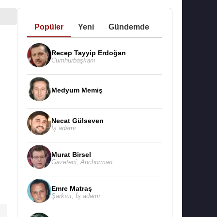
Popüler
Yeni
Gündemde
Recep Tayyip Erdoğan
Cumhurbaşkanı
Medyum Memiş
Necat Gülseven
İş adamı
Murat Birsel
Gazeteci
,
Anchorman
Emre Matraş
Şarkıcı
,
İş adamı