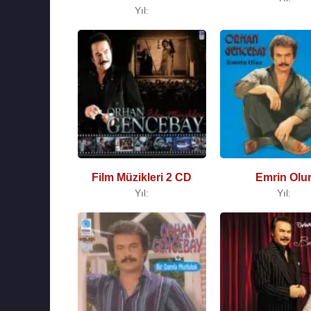
Yıl:
Film Müzikleri 2 CD
Emrin Olu
Yıl:
Yıl: