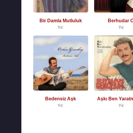
Bir Damla Mutluluk
Berhudar O
Yıl:
Yıl:
Bedensiz Aşk
Aşkı Ben Yarat
Yıl:
Yıl: