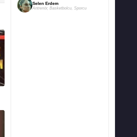
Selen Erdem
Antrenör
,
Basketbolcu
,
Sporcu