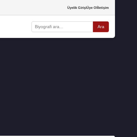
Üyelik Girişi
Üye Ol
İletişim
Ara