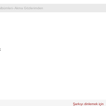
lbümleri
› Akma Gözlerimden
k
Şarkıyı dinlemek için