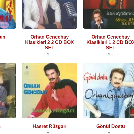
sın
Orhan Gencebay
Orhan Gencebay
Klasikleri 2 2 CD BOX
Klasikleri 1 2 CD BO
SET
SET
Yıl:
Yıl:
m
Hasret Rüzgarı
Gönül Dostu
Yıl:
Yıl: