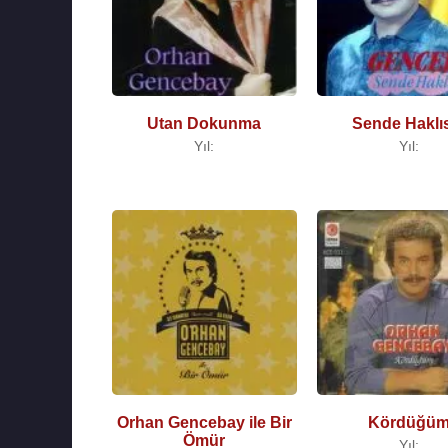
Utan Dokunma
Sende Haklı
Yıl:
Yıl:
Orhan Gencebay ile Bir
Kördüğü
Ömür
Yıl: