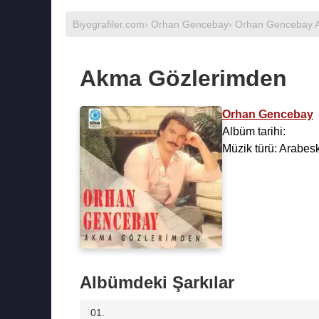
Biyografiler.com
›
Orhan Gencebay
›
Orhan Gencebay A
Akma Gözlerimden
Orhan Gencebay
Albüm tarihi:
Müzik türü: Arabes
Albümdeki Şarkılar
01.