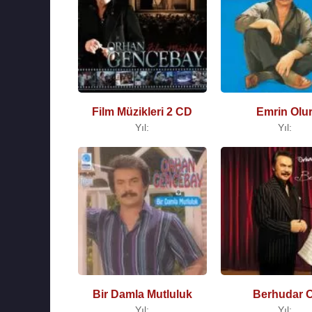
Film Müzikleri 2 CD
Emrin Olu
Yıl:
Yıl:
Bir Damla Mutluluk
Berhudar O
Yıl:
Yıl: