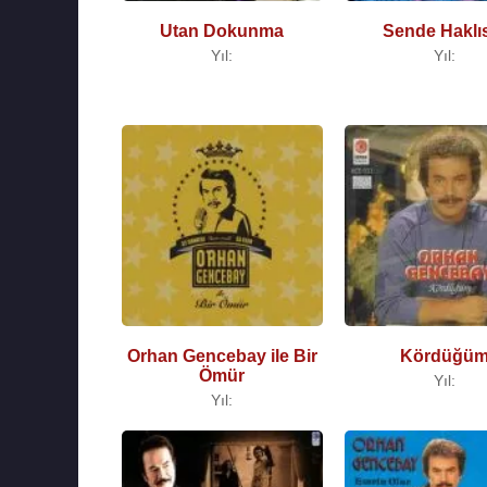
Utan Dokunma
Sende Haklı
Yıl:
Yıl:
Orhan Gencebay ile Bir
Kördüğü
Ömür
Yıl:
Yıl: