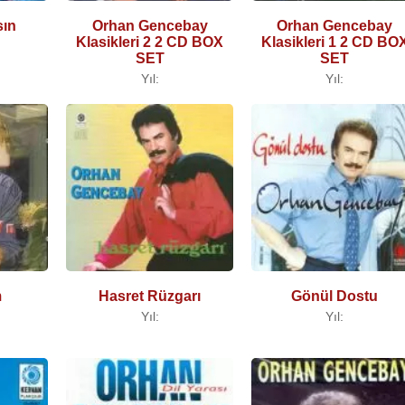
sın
Orhan Gencebay
Orhan Gencebay
Klasikleri 2 2 CD BOX
Klasikleri 1 2 CD BO
SET
SET
Yıl:
Yıl:
m
Hasret Rüzgarı
Gönül Dostu
Yıl:
Yıl: