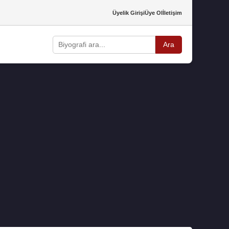
Üyelik Girişi
Üye Ol
İletişim
Ara