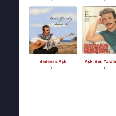
Bedensiz Aşk
Aşkı Ben Yarat
Yıl:
Yıl: