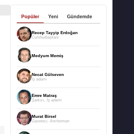
Popüler
Yeni
Gündemde
Recep Tayyip Erdoğan
Cumhurbaşkanı
Medyum Memiş
Necat Gülseven
İş adamı
Emre Matraş
Şarkıcı
,
İş adamı
Murat Birsel
Gazeteci
,
Anchorman