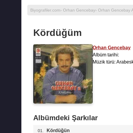
Biyografiler.com
›
Orhan Gencebay
›
Orhan Gencebay A
Kördüğüm
Orhan Gencebay
Albüm tarihi:
Müzik türü: Arabes
Albümdeki Şarkılar
Kördüğün
01.