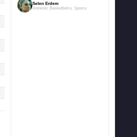
Selen Erdem
Antrenör
,
Basketbolcu
,
Sporcu