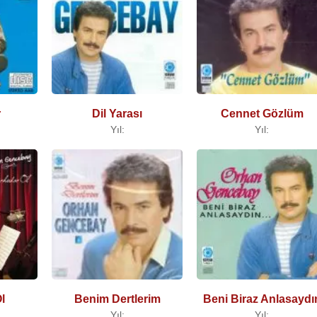
r
Dil Yarası
Cennet Gözlüm
Yıl:
Yıl:
l
Benim Dertlerim
Beni Biraz Anlasaydı
Yıl:
Yıl: