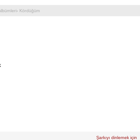
lbümleri
› Kördüğüm
k
Şarkıyı dinlemek için