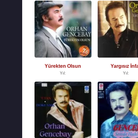
Yürekten Olsun
Yargısız İnf
Yıl:
Yıl: