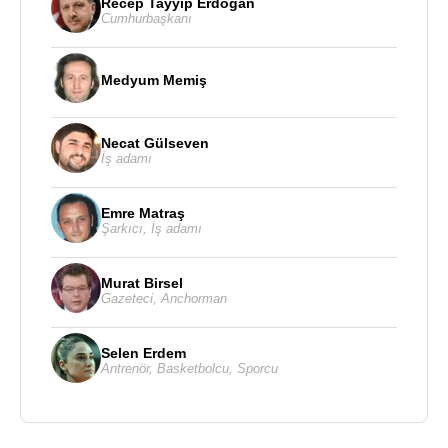
Recep Tayyip Erdoğan
Cumhurbaşkanı
Medyum Memiş
Necat Gülseven
İş adamı
Emre Matraş
Şarkıcı
,
İş adamı
Murat Birsel
Gazeteci
,
Anchorman
Selen Erdem
Antrenör
,
Basketbolcu
,
Sporcu