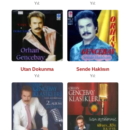
Yıl:
Yıl:
Utan Dokunma
Sende Haklısın
Yıl:
Yıl: