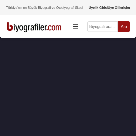
Türkiye’nin en Büyük Biyografi ve Otobiyografi Sitesi
Üyelik Girişi
Üye Ol
İletişim
☰
Ara