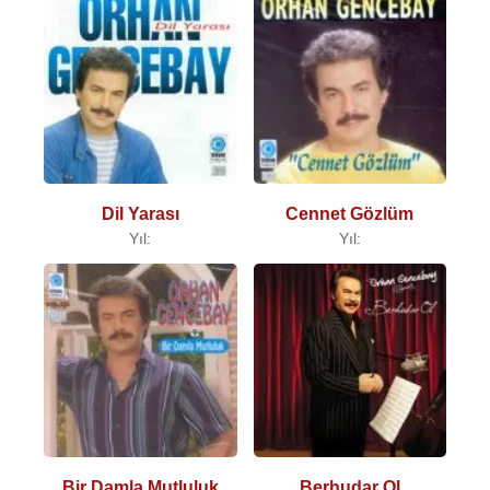
Dil Yarası
Cennet Gözlüm
Yıl:
Yıl:
Bir Damla Mutluluk
Berhudar Ol