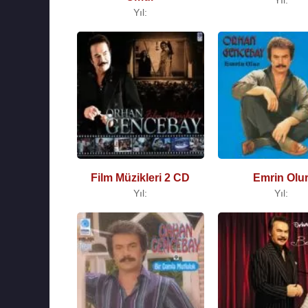
Yıl:
Film Müzikleri 2 CD
Emrin Olu
Yıl:
Yıl: