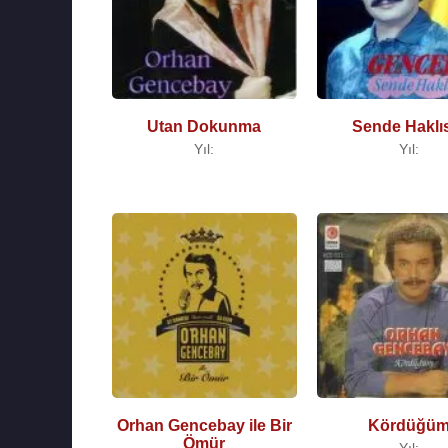
Utan Dokunma
Sende Haklı
Yıl:
Yıl:
Orhan Gencebay ile Bir
Kördüğü
Ömür
Yıl: