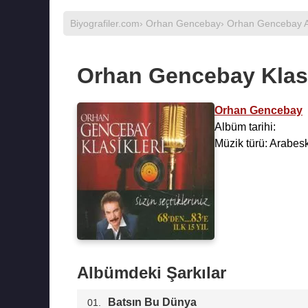
Biyografiler.com
›
Orhan Gencebay
›
Orhan Gencebay A
Orhan Gencebay Klasi
Orhan Gencebay
Albüm tarihi:
Müzik türü: Arabes
Albümdeki Şarkılar
Batsın Bu Dünya
01.