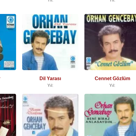
r
Dil Yarası
Cennet Gözlüm
Yıl:
Yıl: