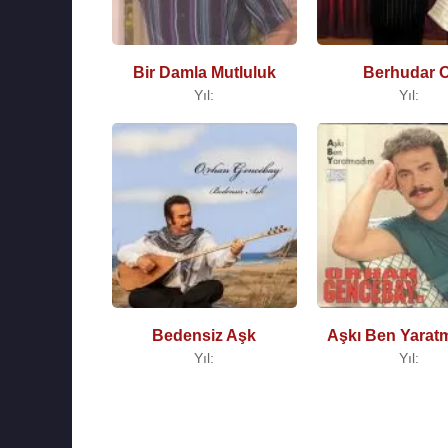
Bir Damla Mutluluk
Berhudar O
Yıl:
Yıl:
Bedensiz Aşk
Aşkı Ben Yarat
Yıl:
Yıl: