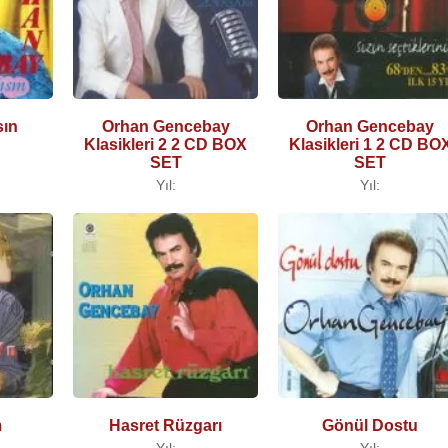
sın
Orhan Gencebay
Orhan Gencebay
Klasikleri 2 2 CD BOX
Klasikleri 1 2 CD BO
SET
SET
Yıl:
Yıl:
m
Hasret Rüzgarı
Gönül Dostu
Yıl:
Yıl: