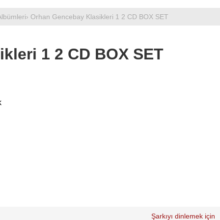
lbümleri
› Orhan Gencebay Klasikleri 1 2 CD BOX SET
kleri 1 2 CD BOX SET
k
Şarkıyı dinlemek için