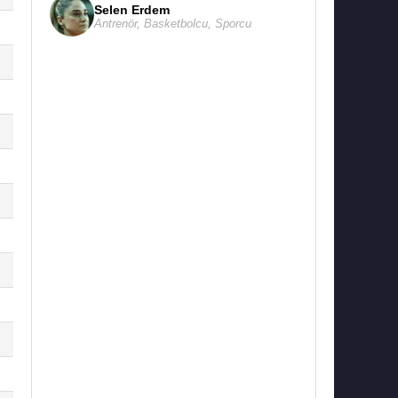
Selen Erdem
Antrenör
,
Basketbolcu
,
Sporcu