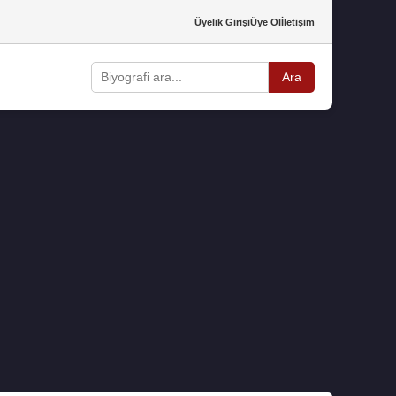
Üyelik Girişi
Üye Ol
İletişim
Ara