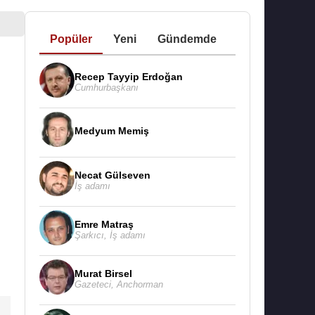
Popüler
Yeni
Gündemde
Recep Tayyip Erdoğan
Cumhurbaşkanı
Medyum Memiş
Necat Gülseven
İş adamı
Emre Matraş
Şarkıcı
,
İş adamı
Murat Birsel
Gazeteci
,
Anchorman