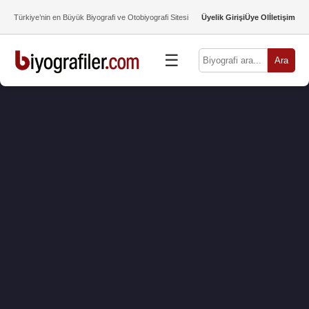
Türkiye’nin en Büyük Biyografi ve Otobiyografi Sitesi
Üyelik Girişi
Üye Ol
İletişim
☰
Ara