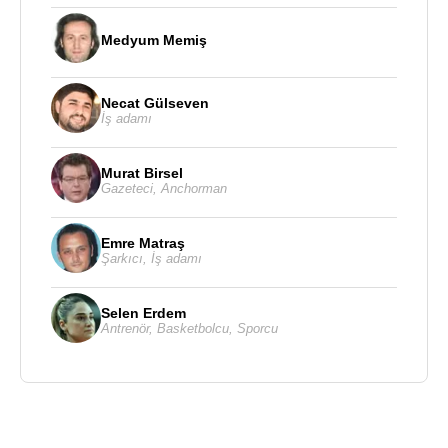
Medyum Memiş
Necat Gülseven
İş adamı
Murat Birsel
Gazeteci
,
Anchorman
Emre Matraş
Şarkıcı
,
İş adamı
Selen Erdem
Antrenör
,
Basketbolcu
,
Sporcu