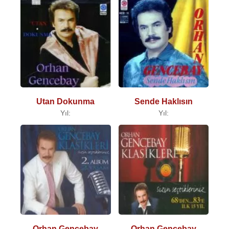
Utan Dokunma
Sende Haklısın
Yıl:
Yıl:
Orhan Gencebay
Orhan Gencebay