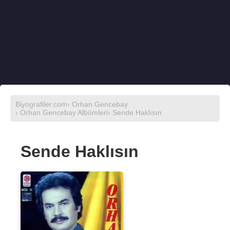
Biyografiler.com
›
Orhan Gencebay
›
Orhan Gencebay Albümleri
› Sende Haklısın
Sende Haklısın