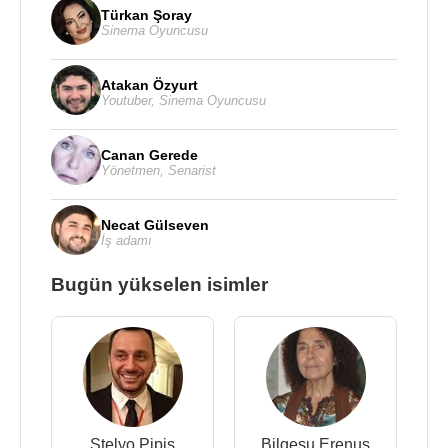
Türkan Şoray
Sinema Oyuncusu
Atakan Özyurt
Youtuber
,
Sinema Oyuncusu
Canan Gerede
Yönetmen
,
Senarist
Necat Gülseven
İş adamı
Bugün yükselen isimler
Stelyo Pipis
Bilgesu Erenus