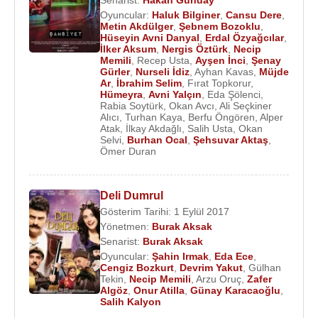
Senarist:
Hakan Günday
Oyuncular:
Haluk Bilginer
,
Cansu Dere
,
Metin Akdülger
,
Şebnem Bozoklu
,
Hüseyin Avni Danyal
,
Erdal Özyağcılar
,
İlker Aksum
,
Nergis Öztürk
,
Necip
Memili
,
Recep Usta
,
Ayşen İnci
,
Şenay
Gürler
,
Nurseli İdiz
,
Ayhan Kavas
,
Müjde
Ar
,
İbrahim Selim
,
Fırat Topkorur
,
Hümeyra
,
Avni Yalçın
,
Eda Şölenci
,
Rabia Soytürk
,
Okan Avcı
,
Ali Seçkiner
Alıcı
,
Turhan Kaya
,
Berfu Öngören
,
Alper
Atak
,
İlkay Akdağlı
,
Salih Usta
,
Okan
Selvi
,
Burhan Ocal
,
Şehsuvar Aktaş
,
Ömer Duran
Deli Dumrul
Gösterim Tarihi: 1 Eylül 2017
Yönetmen:
Burak Aksak
Senarist:
Burak Aksak
Oyuncular:
Şahin Irmak
,
Eda Ece
,
Cengiz Bozkurt
,
Devrim Yakut
,
Gülhan
Tekin
,
Necip Memili
,
Arzu Oruç
,
Zafer
Algöz
,
Onur Atilla
,
Günay Karacaoğlu
,
Salih Kalyon