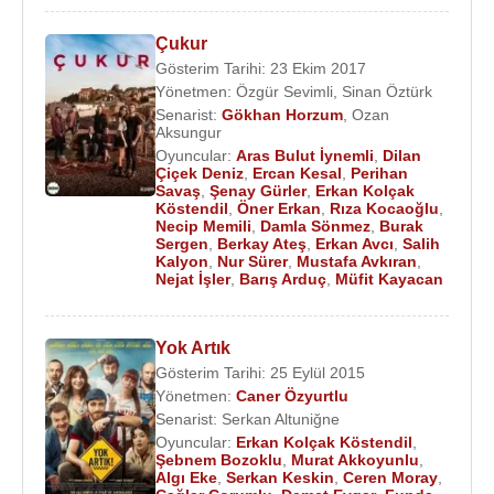
Çukur
Gösterim Tarihi: 23 Ekim 2017
Yönetmen:
Özgür Sevimli
,
Sinan Öztürk
Senarist:
Gökhan Horzum
,
Ozan
Aksungur
Oyuncular:
Aras Bulut İynemli
,
Dilan
Çiçek Deniz
,
Ercan Kesal
,
Perihan
Savaş
,
Şenay Gürler
,
Erkan Kolçak
Köstendil
,
Öner Erkan
,
Rıza Kocaoğlu
,
Necip Memili
,
Damla Sönmez
,
Burak
Sergen
,
Berkay Ateş
,
Erkan Avcı
,
Salih
Kalyon
,
Nur Sürer
,
Mustafa Avkıran
,
Nejat İşler
,
Barış Arduç
,
Müfit Kayacan
Yok Artık
Gösterim Tarihi: 25 Eylül 2015
Yönetmen:
Caner Özyurtlu
Senarist:
Serkan Altuniğne
Oyuncular:
Erkan Kolçak Köstendil
,
Şebnem Bozoklu
,
Murat Akkoyunlu
,
Algı Eke
,
Serkan Keskin
,
Ceren Moray
,