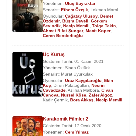
Yönetmen:
Uluç Bayraktar
Senarist:
Ethem Özışık
,
Lokman Maral
Oyuncular:
Çağatay Ulusoy
,
Demet
Özdemir
,
Büşra Develi
,
Görkem
Sevindik
,
Necip Memili
,
Tolga Tekin
,
Ahmet Rıfat Şungar
,
Macit Koper
,
Ceren Benderlioğlu
Üç Kuruş
Gösterim Tarihi: 01 Kasım 2021
Yönetmen:
Sinan Öztürk
Senarist:
Murat Uyurkulak
Oyuncular:
Uraz Kaygılaroğlu
,
Ekin
Koç
,
Diren Polatoğulları
,
Nesrin
Cavadzade
,
Aslıhan Malbora
,
Civan
Canova
,
Nursel Köse
,
Zafer Algöz
,
Kadir Çermik
,
Bora Akkaş
,
Necip Memili
Karakomik Filmler 2
Gösterim Tarihi: 17 Ocak 2020
Yönetmen:
Cem Yılmaz