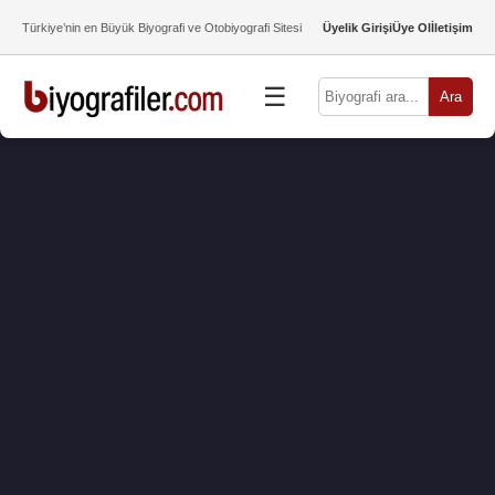
Türkiye’nin en Büyük Biyografi ve Otobiyografi Sitesi
Üyelik Girişi
Üye Ol
İletişim
☰
Ara