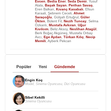
Evcen
,
Bedia Ener
,
Seda Demir
,
Yusuf
Atala
,
Başak Sayan
,
Perihan Savaş
,
Eren Balkan
,
Kıvanç Kasabalı
,
Efsun
Karaali
,
Şebnem Ceceli
,
Ahmet
Saraçoğlu
,
Gülşah Ertuğrul
,
Güler
Ökten
,
Bülent Fil
,
Nezih Tuncay
,
Selma
Özkanlı
,
Mustafa Avkıran
,
Uğur
Kıvılcım
,
Beliz Aksoy
,
Neslihan Atagül
,
Berk Boğaç Akgüneş
,
Mustafa Orbay
Avcı
,
Ege Aydan
,
Türkan Kılıç
,
Necip
Memili
,
Ayberk Pekcan
Popüler
Yeni
Gündemde
Engin Koç
Model
,
Sinema Oyuncusu
,
Dizi Oyuncusu
Sibel Kekilli
Sinema Oyuncusu