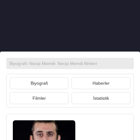
Biyografi
›
Necip Memili
›
Necip Memili filmleri
Biyografi
Haberler
Filmler
İstatistik