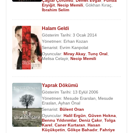
Çağlar Çorumlu
,
Demet Evgar
,
Funda
Eryiğit
,
Necip Memili
,
Gökhan Kıraç
,
İbrahim Selim
Halam Geldi
Gösterim Tarihi: 3 Ocak 2014
Yönetmen:
Erhan Kozan
Senarist:
Evrim Kanpolat
Oyuncular:
Miray Akay
,
Tunç Oral
,
Melisa Celayir
,
Necip Memili
Yaprak Dökümü
Gösterim Tarihi: 13 Eylül 2006
Yönetmen:
Mesude Erarslan
,
Mesude
Eraslan
,
Ayhan Önal
Senarist:
Bülent Oran
Oyuncular:
Halil Ergün
,
Güven Hokna
,
Bennu Yıldırımlar
,
Deniz Çakır
,
Tolga
Karel
,
Caner Kurtaran
,
Hasan
Küçükçetin
,
Gökçe Bahadır
,
Fahriye