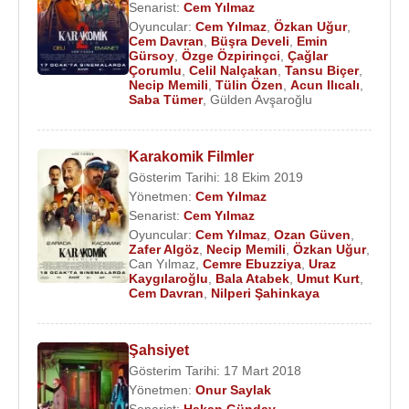
Senarist:
Cem Yılmaz
Oyuncular:
Cem Yılmaz
,
Özkan Uğur
,
Cem Davran
,
Büşra Develi
,
Emin
Gürsoy
,
Özge Özpirinçci
,
Çağlar
Çorumlu
,
Celil Nalçakan
,
Tansu Biçer
,
Necip Memili
,
Tülin Özen
,
Acun Ilıcalı
,
Saba Tümer
,
Gülden Avşaroğlu
Karakomik Filmler
Gösterim Tarihi: 18 Ekim 2019
Yönetmen:
Cem Yılmaz
Senarist:
Cem Yılmaz
Oyuncular:
Cem Yılmaz
,
Ozan Güven
,
Zafer Algöz
,
Necip Memili
,
Özkan Uğur
,
Can Yılmaz
,
Cemre Ebuzziya
,
Uraz
Kaygılaroğlu
,
Bala Atabek
,
Umut Kurt
,
Cem Davran
,
Nilperi Şahinkaya
Şahsiyet
Gösterim Tarihi: 17 Mart 2018
Yönetmen:
Onur Saylak