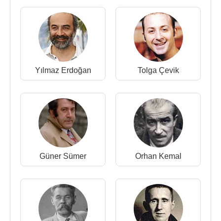
2015 -
8 Saniye
(Mikail) (Sinema Filmi)
2014 - Yeşil Deniz (Vural) (TV Dizisi)
2014 - Son Umut (Dr. Ibrahim) (Sinema Filmi)
2014 - Piyasadan Büyük Alacağımız Var (Savaş
Usta) (Sinema Filmi)
2014 -
Eyyvah Eyvah 3
(Dede) (Sinema Filmi)
Yılmaz Erdoğan
Tolga Çevik
2014 - Böcek (Sinema Filmi)
2013 - Koğuş Akademisi (Başkomiser) (Sinema
Filmi)
2013 - Kelebeğin Rüyası (Battal) (Sinema Filmi)
2013
2013 - Galip Derviş 2. Sezon (Salim Derviş) (TV
Dizisi)
Güner Sümer
Orhan Kemal
2013 - Ali Ayşe'yi Seviyor (Kemal) (TV Dizisi)
2012 - Moskova'nın Şifresi: Temel (İmam Necati
Sözer) (Sinema Filmi)
2012 - El Yazısı (Tuzsuz) (Sinema Filmi)
2012 - Diğer Yol - Bir Trabzon Filmi (Sinema Filmi)