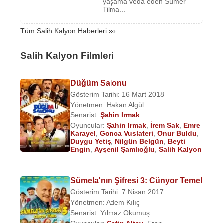
yaşama veda eden Sümer
2002 - Bana Bir Şeyhler Oluyor :
Yılmaz Erdoğan
-
Tilma...
BKM
Tüm Salih Kalyon Haberleri ›››
1998 - Sen Hiç Ateşböceği Gördün mü? :
Yılmaz
Erdoğan
- BKM
Salih Kalyon Filmleri
1975 - Bir Şeftali Bin Şeftali : (
Behrengi
) - Ankara
Sanat Tiyatrosu
1975 - Aladağlı Mino : (
Ömer Polat
) - Ankara Sanat
Düğüm Salonu
Gösterim Tarihi: 16 Mart 2018
Tiyatrosu
Yönetmen:
Hakan Algül
1974 - Dimitrof :
Hedda Zinner
- Ankara Sanat
Senarist:
Şahin Irmak
Tiyatrosu
Oyuncular:
Şahin Irmak
,
İrem Sak
,
Emre
1974 - Ana : (
Maksim Gorki
) - Ankara Sanat
Karayel
,
Gonca Vuslateri
,
Onur Buldu
,
Duygu Yetiş
,
Nilgün Belgün
,
Beyti
Tiyatrosu
Engin
,
Ayşenil Şamlıoğlu
,
Salih Kalyon
1970 - Birinci Kurtuluştan :
Ergin Orbey
- Ankara
Sanat Tiyatrosu
Sümela'nın Şifresi 3: Cünyor Temel
1970 - Nafile Dünya :
Oktay Arayıcı
- Ankara Sanat
Gösterim Tarihi: 7 Nisan 2017
Tiyatrosu
Yönetmen:
Adem Kılıç
1970 - Tozlu Çizmeler : (
İsmet Küntay
) - Ankara
Senarist:
Yılmaz Okumuş
Sanat Tiyatrosu