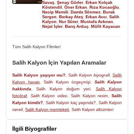
Savaş
,
Şenay Gürler
,
Erkan Kolçak
Köstendil
,
Öner Erkan
,
Rıza Kocaoğlu
,
Filmleri ve Dizileri
:
Necip Memili
,
Damla Sönmez
,
Burak
Sergen
,
Berkay Ateş
,
Erkan Avcı
,
Salih
Oyuncu
:
Kalyon
,
Nur Sürer
,
Mustafa Avkıran
,
2019 - Çukur (Aliço'nun babası) (Sinema Filmi)
Nejat İşler
,
Barış Arduç
,
Müfit Kayacan
2018 - Aşk Bu Mu? (Sinema Filmi)
2018 -
Düğüm Salonu
(Cemil) (Sinema Filmi)
Tüm Salih Kalyon Filmleri
2017 - 2018 - Şevkat Yerimdar (Cevdet Uçar) (TV
Dizisi)
Salih Kalyon İçin Yapılan Aramalar
2017 -
Sümela nın Şifresi 3: Cünyor Temel
(Necati Sözer) (Sinema Filmi)
Salih Kalyon yaşıyor mu?
,
Salih Kalyon biyografi
,
Salih
2017 - Salur Kazan: Zoraki Kahraman (Sinema
Kalyon hayatı
,
Salih Kalyon özgeçmişi
,
Salih Kalyon
Filmi)
hakkında
,
Salih Kalyon doğum yeri
,
Salih Kalyon
2016 - Olanlar Oldu (Sinema Filmi)
fotoğraf
,
Salih Kalyon video
,
Salih Kalyon resim
,
Salih
2016 -
Deli Dumrul
(Sinema Filmi)
Kalyon kimdir?
,
Salih Kalyon kaç yaşında?
,
Salih Kalyon
2015 -
Güvercin Uçuverdi
(Sezai Taşkın) (Sinema
nereli
,
Salih Kalyon memleketi
,
Salih Kalyon albümleri
Filmi)
2015 - Gaza Gelen Adam (Sinema Filmi)
İlgili Biyografiler
2015 - Altın Horoz (Sinema Filmi)