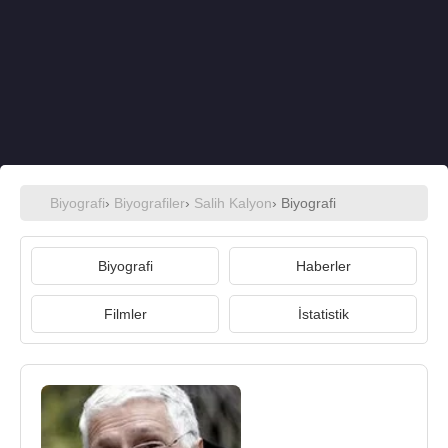
Biyografi
›
Biyografiler
›
Salih Kalyon
› Biyografi
Biyografi
Haberler
Filmler
İstatistik