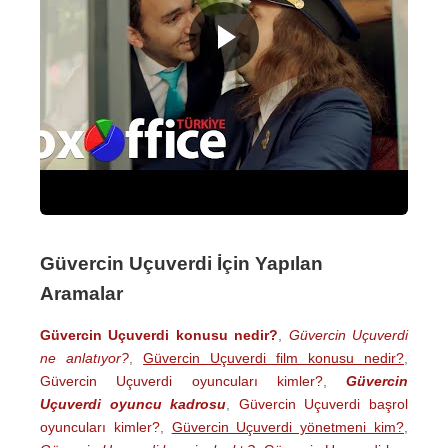
Güvercin Uçuverdi İçin Yapılan
Aramalar
Güvercin Uçuverdi konusu nedir?
,
Güvercin Uçuverdi
ne anlatıyor?
,
Güvercin Uçuverdi film konusu nedir?
,
Güvercin Uçuverdi oyuncuları kimler?
,
Güvercin
Uçuverdi oyuncu kadrosu
,
Güvercin Uçuverdi başrol
oyuncuları kimler?
,
Güvercin Uçuverdi yönetmeni kim?
,