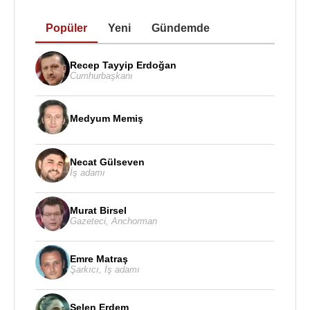
Popüler
Yeni
Gündemde
Recep Tayyip Erdoğan
Cumhurbaşkanı
Medyum Memiş
Necat Gülseven
İş adamı
Murat Birsel
Gazeteci
,
Anchorman
Emre Matraş
Şarkıcı
,
İş adamı
Selen Erdem