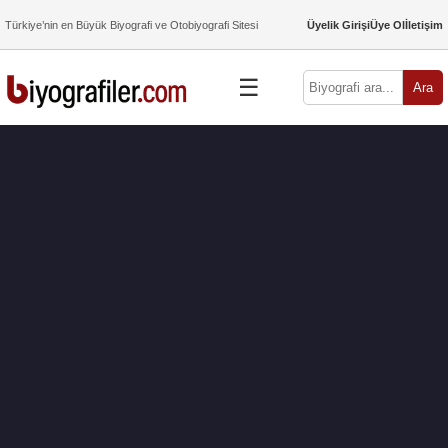
Türkiye’nin en Büyük Biyografi ve Otobiyografi Sitesi
Üyelik Girişi
Üye Ol
İletişim
☰
Ara