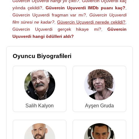
Güvercin Uçuverdi hangi yıl çıktı?
,
Güvercin Uçuverdi kaç
yılında çekildi?
,
Güvercin Uçuverdi IMDb puanı kaç?
,
Güvercin Uçuverdi fragman var mı?
,
Güvercin Uçuverdi
film süresi ne kadar?
,
Güvercin Uçuverdi nerede çekildi?
,
Güvercin Uçuverdi gerçek hikaye mi?
,
Güvercin
Uçuverdi hangi ödülleri aldı?
Oyuncu Biyografileri
Salih Kalyon
Ayşen Gruda