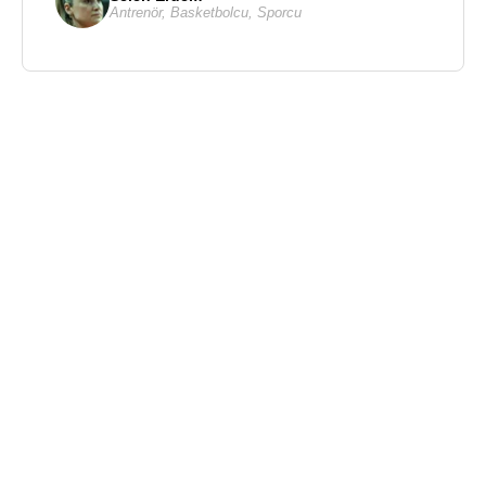
Antrenör
,
Basketbolcu
,
Sporcu