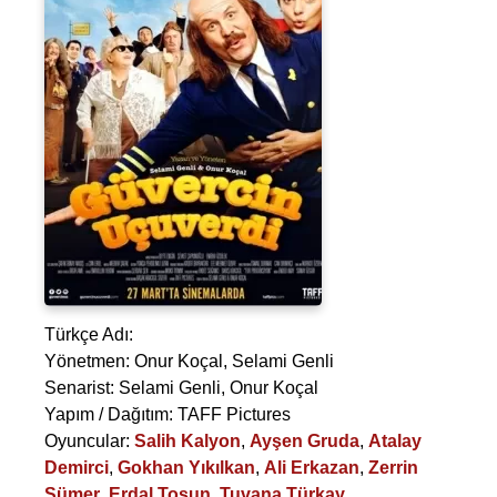
Türkçe Adı:
Yönetmen:
Onur Koçal
,
Selami Genli
Senarist:
Selami Genli
,
Onur Koçal
Yapım / Dağıtım: TAFF Pictures
Oyuncular:
Salih Kalyon
,
Ayşen Gruda
,
Atalay
Demirci
,
Gokhan Yıkılkan
,
Ali Erkazan
,
Zerrin
Sümer
,
Erdal Tosun
,
Tuvana Türkay