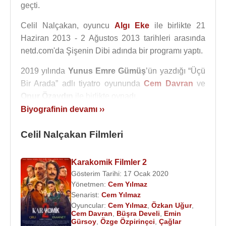
geçti.
Celil Nalçakan, oyuncu
Algı Eke
ile birlikte 21
Haziran 2013 - 2 Ağustos 2013 tarihleri arasında
netd.com'da Şişenin Dibi adında bir programı yaptı.
2019 yılında
Yunus Emre Gümüş
’ün yazdığı “Üçü
Bir Arada” adlı tiyatro oyununda
Cem Davran
ve
Onur Özaydın
ile birlikte oynadı.
Biyografinin devamı ››
Rol Aldığı Tiyatro Oyunları
:
2019 - Üçü Bir Arada:
Yunus Emre Gümüş
-
Celil Nalçakan Filmleri
İstanbul Halk Tiyatrosu
2013 - Klon :
Carly Churchill
– Sanat İstasyonu
Karakomik Filmler 2
Gösterim Tarihi: 17 Ocak 2020
Filmleri ve Dizileri
:
Yönetmen:
Cem Yılmaz
2021 - Kimya (Sinema Filmi)
Senarist:
Cem Yılmaz
2021 - Kardeslerim (Akif Atakul) (TV Dizisi)
Oyuncular:
Cem Yılmaz
,
Özkan Uğur
,
2021 - Partner (Rıfat) (Sinema Filmi)
Cem Davran
,
Büşra Develi
,
Emin
Gürsoy
,
Özge Özpirinçci
,
Çağlar
2020 - Kırmızı Oda (Garip) (TV Dizisi)