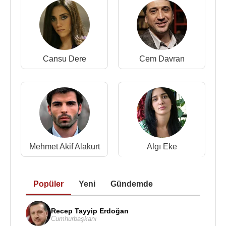
2007 - Arka Sokaklar (TV Dizisi)
2010 - Hanımın Çiftliği (TV Dizisi)
2009 - Kış Masalı (TV Dizisi)
2006-2008 - Sıla (Dilaver) (TV Dizisi)
Cansu Dere
Cem Davran
Kaynak:Biyografiler.com
Mehmet Akif Alakurt
Algı Eke
Popüler
Yeni
Gündemde
Recep Tayyip Erdoğan
Cumhurbaşkanı