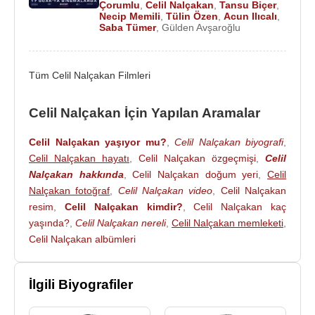
Çorumlu
,
Celil Nalçakan
,
Tansu Biçer
,
2020 - Ben Bir Denizim (Ahmet) (Sinema Filmi)
Necip Memili
,
Tülin Özen
,
Acun Ilıcalı
,
Saba Tümer
,
Gülden Avşaroğlu
2020 - Karakomik Filmler: Emanet (Sinema Filmi)
2019 - Ağlak Arif (TV Filmi)
2019 - Bir Aile Hikayesi (Cem Güneş) (TV Dizisi)
Tüm Celil Nalçakan Filmleri
2017-2018 - Hayati ve Diğerleri (Hayati Solmaz)
(TV Dizisi)
Celil Nalçakan İçin Yapılan Aramalar
2017 - Poyraz Karayel: Küresel Sermaye (Zülfikar
Ülgen) (Sinema Filmi)
Celil Nalçakan yaşıyor mu?
,
Celil Nalçakan biyografi
,
2015-2017 - Poyraz Karayel (Zülfikar Ülgen) (TV
Celil Nalçakan hayatı
,
Celil Nalçakan özgeçmişi
,
Celil
Dizisi)
Nalçakan hakkında
,
Celil Nalçakan doğum yeri
,
Celil
Nalçakan fotoğraf
,
Celil Nalçakan video
,
Celil Nalçakan
2013-2014 - Vicdan (Faruk) (TV Dizisi)
resim
,
Celil Nalçakan kimdir?
,
Celil Nalçakan kaç
2013 - İntikam (Adem Karakuş) (TV Dizisi)
yaşında?
,
Celil Nalçakan nereli
,
Celil Nalçakan memleketi
,
2013 - Galip Dervis (Selim) (TV Dizisi)
Celil Nalçakan albümleri
2012 - Çanakkale 1915 (Yarbay Şefik Aker)
(Sinema Filmi)
2012 - Kötü Yol (Erol) (TV Dizisi)
İlgili Biyografiler
2011 - Keşanlı Ali Destanı (Hüseyin) (TV Dizisi)
2010-2011 - Bitmeyen şarkı (Necip) (TV Dizisi)