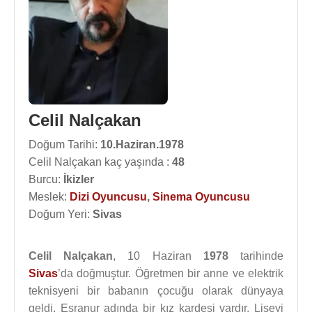
Celil Nalçakan
Doğum Tarihi:
10.Haziran.1978
Celil Nalçakan kaç yaşında :
48
Burcu:
İkizler
Meslek:
Dizi Oyuncusu
,
Sinema Oyuncusu
Doğum Yeri:
Sivas
Celil Nalçakan
, 10 Haziran
1978
tarihinde
Sivas
’da doğmuştur. Öğretmen bir anne ve elektrik
teknisyeni bir babanın çocuğu olarak dünyaya
geldi. Esranur adında bir kız kardeşi vardır. Liseyi