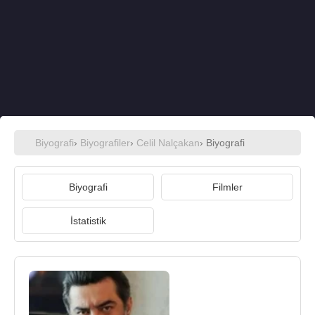
Biyografi
›
Biyografiler
›
Celil Nalçakan
› Biyografi
Biyografi
Filmler
İstatistik