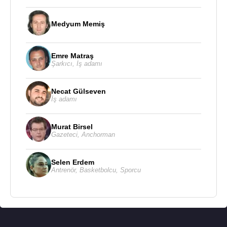
Medyum Memiş
Emre Matraş
Şarkıcı
,
İş adamı
Necat Gülseven
İş adamı
Murat Birsel
Gazeteci
,
Anchorman
Selen Erdem
Antrenör
,
Basketbolcu
,
Sporcu