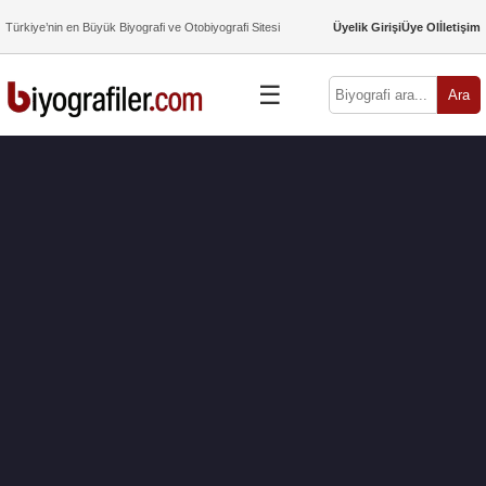
Türkiye’nin en Büyük Biyografi ve Otobiyografi Sitesi
Üyelik Girişi
Üye Ol
İletişim
☰
Ara