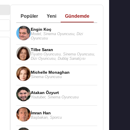
Popüler
Yeni
Gündemde
Engin Koç
Model
,
Sinema Oyuncusu
,
Dizi
Oyuncusu
Tilbe Saran
Tiyatro Oyuncusu
,
Sinema Oyuncusu
,
Dizi Oyuncusu
,
Dublaj Sanatçısı
Michelle Monaghan
Sinema Oyuncusu
Atakan Özyurt
Youtuber
,
Sinema Oyuncusu
İmran Han
Başbakan
,
Sporcu