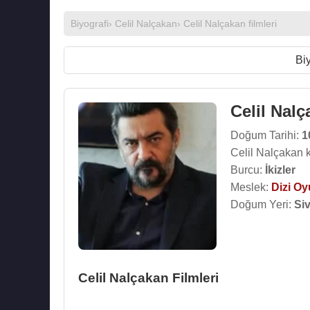
Biyografi
›
Celil Nalçakan
›
Celil Nalçakan filmleri
Biy
Celil Nal
Doğum Tarihi:
1
Celil Nalçakan 
Burcu:
İkizler
Meslek:
Dizi O
Doğum Yeri:
Si
Celil Nalçakan Filmleri