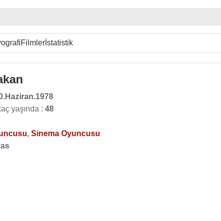
ografi
Filmler
İstatistik
çakan
0.Haziran.1978
kaç yaşında :
48
yuncusu
,
Sinema Oyuncusu
vas