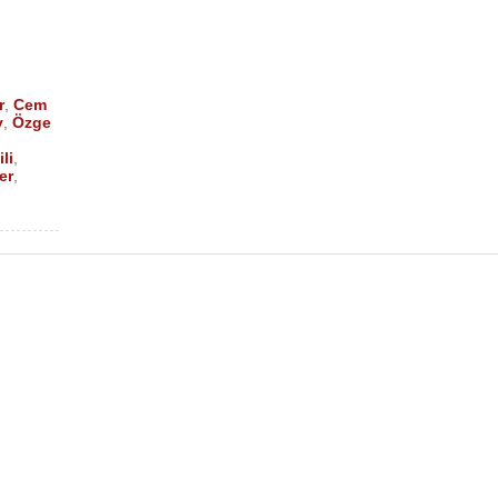
r
,
Cem
y
,
Özge
li
,
er
,