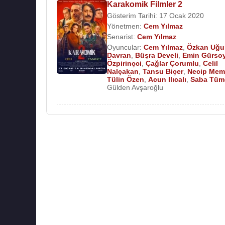
Karakomik Filmler 2
Gösterim Tarihi: 17 Ocak 2020
Yönetmen:
Cem Yılmaz
Senarist:
Cem Yılmaz
Oyuncular:
Cem Yılmaz
,
Özkan Uğu
Davran
,
Büşra Develi
,
Emin Gürso
Özpirinçci
,
Çağlar Çorumlu
,
Celil
Nalçakan
,
Tansu Biçer
,
Necip Memi
Tülin Özen
,
Acun Ilıcalı
,
Saba Tüm
Gülden Avşaroğlu