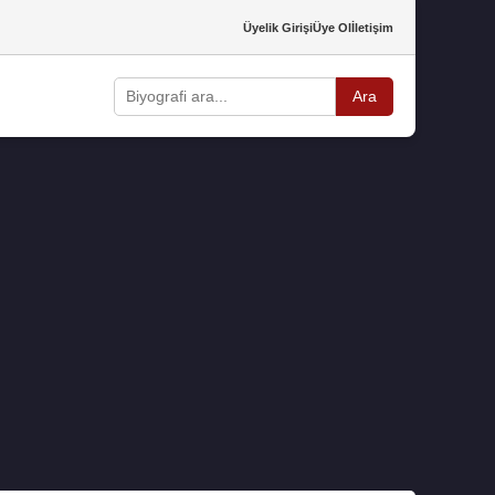
Üyelik Girişi
Üye Ol
İletişim
Ara