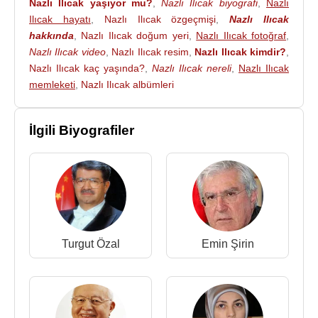
Nazlı Ilıcak yaşıyor mu?
,
Nazlı Ilıcak biyografi
,
Nazlı
2016'daki darbe girişimini önceden bildikleri
Ilıcak hayatı
,
Nazlı Ilıcak özgeçmişi
,
Nazlı Ilıcak
iddiasıyla yargılanan gazeteciler
Ahmet Altan
,
hakkında
,
Nazlı Ilıcak doğum yeri
,
Nazlı Ilıcak fotoğraf
,
Nazlı Ilıcak
ile akademisyen
Mehmet Altan
Nazlı Ilıcak video
,
Nazlı Ilıcak resim
,
Nazlı Ilıcak kimdir?
,
hakkında İstanbul 26. Ağır Ceza Mahkemesi’nde
Nazlı Ilıcak kaç yaşında?
,
Nazlı Ilıcak nereli
,
Nazlı Ilıcak
görülen davada “Anayasayı ihlal” suçundan 16
memleketi
,
Nazlı Ilıcak albümleri
Şubat
2018
tarihinde ağırlaştırılmış müebbet hapis
cezası verildi.
İlgili Biyografiler
27 Haziran 2018 tarihinde İstanbul Bölge Adliye
Mahkemesi 2. Ceza Dairesi, İstanbul 26. Ağır Ceza
Mahkemesince verilen ağırlaştırılmış müebbet
hapis cezalarına ilişkin istinaf başvurularını
inceledi. Anayasa Mahkemesi'nin Kuruluş ve
Yargılama Usulleri Hakkındaki Kanun gereğince
Turgut Özal
Emin Şirin
hak ihlali tespit edildiğinde bunun ortadan
kaldırılması gerektiğinin de bağlayıcı nitelikteki
olduğu da belirtildi. Tutanakta, bu gerekçelerle
tutuklu sanık
Mehmet Altan
'ın tahliye edilmesine