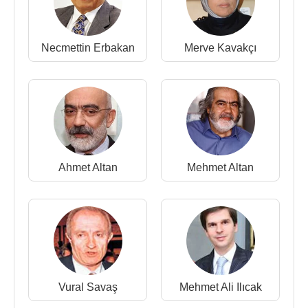
karar verildiği belirtildi. Sanıklar
Ahmet Altan
,
Nazlı
Ilıcak
,
Fevzi Yazıcı
,
Yakup Şimşek
ve
Şükrü
Tuğrul Özşengül
'ün ise tutukluluk hallerinin
Necmettin Erbakan
Merve Kavakçı
devamına hükmedilirken, 21 Eylül tarihine duruşma
günü verildi.
2 Ekim 2018 tarihinde İstinaf Mahkemesi;
Nazlı
Ilıcak
,
Ahmet Altan
ve
Mehmet Altan
'ın da
aralarında bulunduğu 6 sanığa, yerel mahkemece
verilen, ağırlaştırılmış müebbet hapis cezasını
onadı.
Ahmet Altan
Mehmet Altan
5 Temmuz 2019 tarihinde ise Yargıtay,
Ahmet
Altan
,
Mehmet Altan
ve
Nazlı Ilıcak
'a verilen
ağırlaştırılmış müebbet hapis cezasını bozdu.
Yargıtay, FETÖ'nün darbe çağrışımı davasında
Mehmet Altan
'ın, yeterli ve inandırıcı delil
bulunmadığından beraatine karar verilmesine
Vural Savaş
Mehmet Ali Ilıcak
hükmederken,
Ahmet Altan
ve
Nazlı Ilıcak
'ın