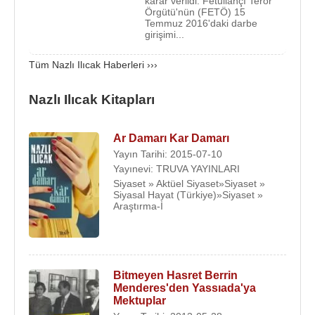
karar verildi. Fetullahçı Terör
istediyse de kabul edilmedi.
Örgütü'nün (FETÖ) 15
Temmuz 2016'daki darbe
girişimi...
Nazlı Ilıcak, Tercüman, Meydan, Hürriyet, Akşam,
Yeni Şafak, Dünden Bugüne Tercüman, Bugün ve
Tüm Nazlı Ilıcak Haberleri ›››
Takvim gazetelerinde yazarlık yapmış ve en son da
Sabah gazetesinde yazmaktaydı. Ancak 17 Aralık
Nazlı Ilıcak Kitapları
2013 tarihinde yapılan rüşvet ve yolsuzluk
operasyonu sonrasında “
adı yolsuzluk iddialarına
Ar Damarı Kar Damarı
karışan bakanların istifa etmesi gerektiğini
”
Yayın Tarihi: 2015-07-10
savununca Gazete yönetimiyle fikir ayrılığına
Yayınevi: TRUVA YAYINLARI
düşmüş ve 18 Aralık 2013 tarihinde işten
Siyaset » Aktüel Siyaset»Siyaset »
Siyasal Hayat (Türkiye)»Siyaset »
kovulmuştur.
Araştırma-İ
Nazlı Ilıcak evlilikleri:
1. Evliliği: 1969 yılında Tercüman gazetesi sahibi
Kemal Ilıcak
ile evlendi. 9 Nisan 1993 tarihinde
Bitmeyen Hasret Berrin
Kemal Ilıcak beyin kanamasından öldü.
Mehmet Ali
Menderes'den Yassıada'ya
Ilıcak
(d.1970) adında oğlu ve Aslı (d.1972) adında
Mektuplar
bir kızı vardır.