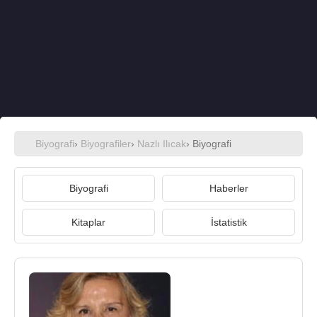
Biyografi
›
Biyografiler
›
Nazlı Ilıcak
› Biyografi
Biyografi
Haberler
Kitaplar
İstatistik