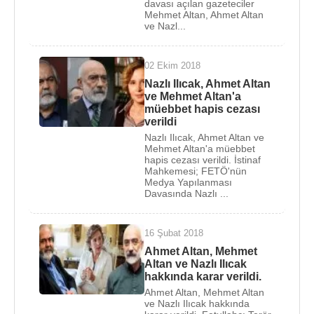
davası açılan gazeteciler
23'üncü Asliye Hukuk Mahkemesi'nde dava açıldı
Mehmet Altan, Ahmet Altan
ve Nazl...
ve bir milyar lira tazminat ödemeye mahkum oldu.
18 Nisan 1999 tarihinde yapılan
TBMM
21. dönem
02 Ekim 2018
milletvekilleri seçimlerinde, Başında
Necmettin
Nazlı Ilıcak, Ahmet Altan
Erbakan
’ın olduğu
Fazilet Partisi
'nden
İstanbul
ve Mehmet Altan'a
müebbet hapis cezası
milletvekili seçildi.
verildi
Nazlı Ilıcak, Ahmet Altan ve
18 Nisan 1999 seçimlerinde İstanbul milletvekili
Mehmet Altan'a müebbet
olarak seçilen
Merve Kavakçı
'nın,
TBMM
'ye
hapis cezası verildi. İstinaf
Mahkemesi; FETÖ'nün
türbanla girerek kriz yaratmasını "Başörtüsünü
Medya Yapılanması
savunmanın neden laikliğe karşı bir kalkışma
Davasında Nazlı ...
olduğunu anlamıyorum" diyerek korumuştur.
16 Şubat 2018
22 Haziran 2001 tarihinde
Anayasa
Ahmet Altan, Mehmet
Mahkemesi
'nin Fazilet Partisi'ni kapatılmasına
Altan ve Nazlı Ilıcak
karar verdiği dava sonucunda milletvekilliği düştü
hakkında karar verildi.
ve 5 yıl siyaset yasağı geldi. 2011 genel
Ahmet Altan, Mehmet Altan
ve Nazlı Ilıcak hakkında
seçimlerinde
AK Parti
'den milletvekili adayı olmak