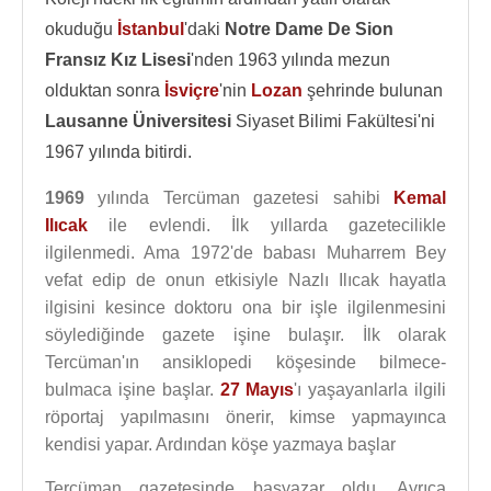
okuduğu
İstanbul
'daki
Notre Dame De Sion
Fransız Kız Lisesi
'nden 1963 yılında mezun
olduktan sonra
İsviçre
'nin
Lozan
şehrinde bulunan
Lausanne Üniversitesi
Siyaset Bilimi Fakültesi'ni
1967 yılında bitirdi.
1969
yılında Tercüman gazetesi sahibi
Kemal
Ilıcak
ile evlendi. İlk yıllarda gazetecilikle
ilgilenmedi. Ama 1972'de babası Muharrem Bey
vefat edip de onun etkisiyle Nazlı Ilıcak hayatla
ilgisini kesince doktoru ona bir işle ilgilenmesini
söylediğinde gazete işine bulaşır. İlk olarak
Tercüman'ın ansiklopedi köşesinde bilmece-
bulmaca işine başlar.
27 Mayıs
'ı yaşayanlarla ilgili
röportaj yapılmasını önerir, kimse yapmayınca
kendisi yapar. Ardından köşe yazmaya başlar
Tercüman gazetesinde başyazar oldu. Ayrıca