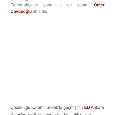
Fenerbahçe'de yöneticilik de yapan
Ömer
Çavuşoğlu
abisidir.
Çocukluğu Karanfil Sokak’ta geçmiştir.
TED
Ankara
Koleji'ndeki ilk eğitimin ardından yatılı olarak