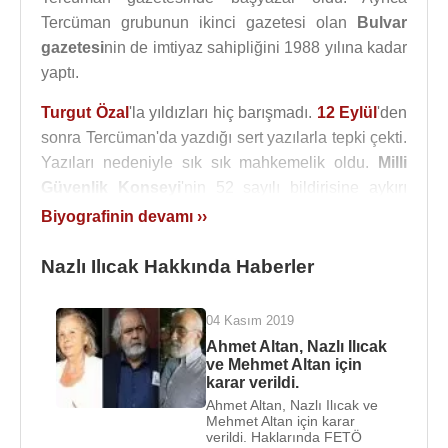
Tercüman grubunun ikinci gazetesi olan
Bulvar
gazetesi
nin de imtiyaz sahipliğini 1988 yılına kadar
yaptı.
Turgut Özal
'la yıldızları hiç barışmadı.
12 Eylül
'den
sonra Tercüman'da yazdığı sert yazılarla tepki çekti.
Yazıları nedeniyle sık sık mahkemelik oldu.
Milli
Güvenlik Konseyi
'nin 52 sayılı bildirisine aykırı
davranmaktan üç ay hapis cezasına çarptırıldı. 7
Biyografinin devamı ››
Ekim 1982'de girdiği
Sağmalcılar Cezaevi
'nden 5
Ocak 1983'te cezasını tamamlayarak tahliye oldu.
Nazlı Ilıcak Hakkında Haberler
1991'de
TRT
'de "Söz Meclis'ten İçeri" programını
04 Kasım 2019
yaptı. Kanal 7'de çalıştı.
Ahmet Altan, Nazlı Ilıcak
ve Mehmet Altan için
Nazlı Ilıcak 1999 yılında, Akşam Gazetesi'nde
karar verildi.
yayınlanan köşe yazılarında, "Yargıtay Başsavcısı
Ahmet Altan, Nazlı Ilıcak ve
Vural Savaş
'ın kişilik haklarına yayın yoluyla
Mehmet Altan için karar
verildi. Haklarında FETÖ
saldırıda bulunduğu" gerekçesiyle hakkında Ankara