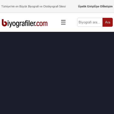
Türkiye’nin en Büyük Biyografi ve Otobiyografi Sitesi
Üyelik Girişi
Üye Ol
İletişim
☰
Ara