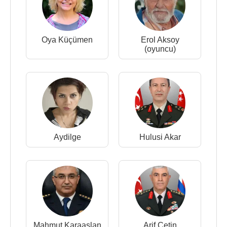
Oya Küçümen
Erol Aksoy
(oyuncu)
Aydilge
Hulusi Akar
Mahmut Karaaslan
Arif Çetin