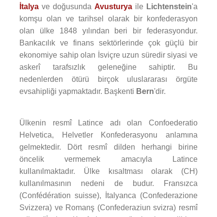
İtalya
ve doğusunda
Avusturya
ile
Lichtenstein
'a
komşu olan ve tarihsel olarak bir konfederasyon
olan ülke 1848 yılından beri bir federasyondur.
Bankacılık ve finans sektörlerinde çok güçlü bir
ekonomiye sahip olan İsviçre uzun süredir siyasi ve
askerî tarafsızlık geleneğine sahiptir. Bu
nedenlerden ötürü birçok uluslararası örgüte
evsahipliği yapmaktadır. Başkenti
Bern
'dir.
Ülkenin resmî Latince adı olan Confoederatio
Helvetica, Helvetler Konfederasyonu anlamına
gelmektedir. Dört resmî dilden herhangi birine
öncelik vermemek amacıyla Latince
kullanılmaktadır. Ülke kısaltması olarak (CH)
kullanılmasının nedeni de budur. Fransızca
(Confédération suisse), İtalyanca (Confederazione
Svizzera) ve Romanş (Confederaziun svizra) resmî