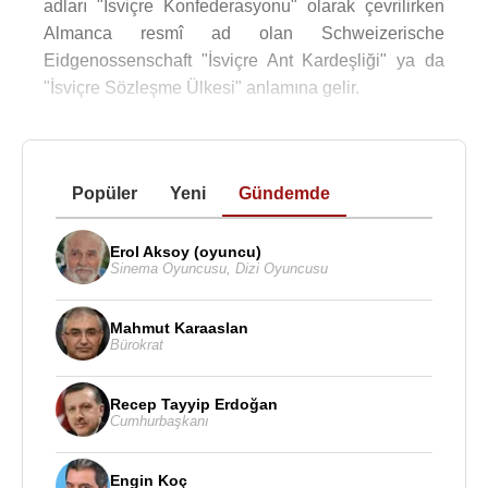
adları "İsviçre Konfederasyonu" olarak çevrilirken
Almanca resmî ad olan Schweizerische
Eidgenossenschaft "İsviçre Ant Kardeşliği" ya da
"İsviçre Sözleşme Ülkesi" anlamına gelir.
Popüler
Yeni
Gündemde
Erol Aksoy (oyuncu)
Sinema Oyuncusu
,
Dizi Oyuncusu
Mahmut Karaaslan
Bürokrat
Recep Tayyip Erdoğan
Cumhurbaşkanı
Engin Koç