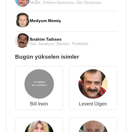
Model
,
Sinema Oyuncusu
,
Dizi Oyuncusu
Medyum Memiş
İbrahim Tatlıses
Ses Sanatçısı
,
Besteci
,
Prodüktör
Bugün yükselen isimler
Bill Irwin
Levent Ülgen