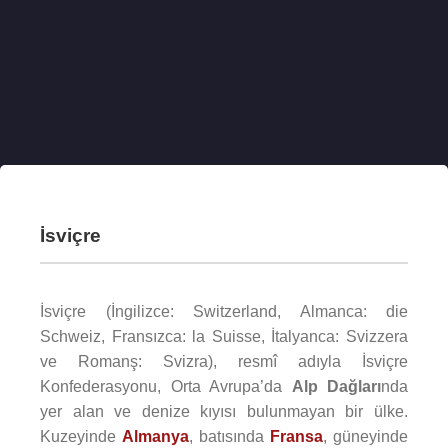
İsviçre
İsviçre (İngilizce: Switzerland, Almanca: die
Schweiz, Fransızca: la Suisse, İtalyanca: Svizzera
ve Romanş: Svizra), resmî adıyla İsviçre
Konfederasyonu, Orta Avrupa’da
Alp Dağları
nda
yer alan ve denize kıyısı bulunmayan bir ülke.
Kuzeyinde
Almanya
, batısında
Fransa
, güneyinde