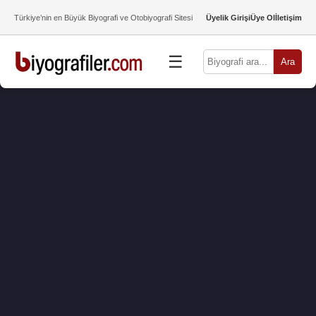
Türkiye’nin en Büyük Biyografi ve Otobiyografi Sitesi
Üyelik Girişi
Üye Ol
İletişim
☰
Ara