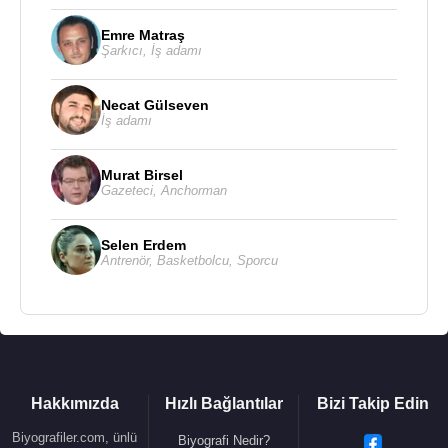
Emre Matraş
Şarkıcı
,
İş adamı
Necat Gülseven
İş adamı
Murat Birsel
Gazeteci
,
Anchorman
Selen Erdem
Antrenör
,
Basketbolcu
,
Sporcu
Hakkımızda
Hızlı Bağlantılar
Bizi Takip Edin
Biyografiler.com, ünlü
Biyografi Nedir?