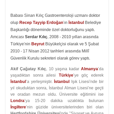
Babası Sinan Kılıç Gastroenteroloji uzmanı doktor
olup
Recep Tayyip Erdoğan
'ın
İstanbul
Belediye
Başkanlığı döneminde özel doktorluğunu yaptı.
Amcası
Serdar Kılıç
, 2008 - 2010 yılları arasında
Türkiye'nin
Beyrut
Büyükelçisi olarak ve 5 Şubat
2010 - 17 Nisan 2012 tarihleri arasında Millî
Güvenlik Kurulu sekreteri olarak görev yaptı.
Akif Çağatay Kılıç
, 10 yaşına kadar
Almanya
’da
yaşadıktan sonra ailesi
Türkiye
’ye göç ederek
İstanbul
’a yerleşmiştir.
İstanbul
Işık Lisesi'nde bir
yıl okuduktan sonra, İstanbul Alman Lisesi'ne geçti
ve oradan mezun oldu. Üniversite eğitimini ise
Londra
’ya 15-20 dakika uzaklıkta bulunan
İngiltere
’nin güzide üniversitelerinden biri olan
Hertfordshire Üniversitesi
'nde "Siyaset ve Avrupa