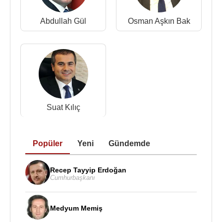
görev yapmış, yasama döneminin ikinci yarısında
Dışişleri Komisyonu Başkanı görevine seçilmiştir.
Abdullah Gül
Osman Aşkın Bak
Aynı zamanda
Türkiye
-
Almanya
Parlamentolararası Dostluk Grubu Başkanlığı
görevini sürdürmüştür.
6 Haziran 2023 tarihinde itibarıyla Büyükelçi unvanı
ile Cumhurbaşkanı Başdanışmanlığı görevine
atanmıştır.
Suat Kılıç
10 Nisan 2025 tarihinde Cumhurbaşkanı
Recep
Tayyip Erdoğan
'ın imzası ile
Resmî Gazete
de
Popüler
Yeni
Gündemde
yayınlanan karar ile Güvenlik ve Dış Politikalar
Kurulu'na atandı.
Recep Tayyip Erdoğan
Cumhurbaşkanı
Kaynak:Biyografiler.com
Medyum Memiş