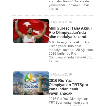
yardımcılığı görevinden istifa etti.
atamalar Resmî Gazete’de
yayımlandı. Toplam 10 ayrı
kurula ...
12 Haziran
2011 tarihinde yapılan
Türkiye Büyük
Millet Meclisi
24. Dönem milletvekili seçimlerinde
AKP
’den
Samsun
milletvekili oldu.
21 Ağustos 2016
Milli Güreşçi Taha Akgül
Türkiye
-
Almanya
Parlamentolararası Dostluk
Rio Olimpiyatları'nda
altın madalya kazandı.
Grubu Başkanı,
Türkiye
-
Arjantin
Milli Güreşçi Taha Akgül Rio
Parlamentolararası Dostluk Grubu başkanvekili,
Olimpiyatları'nda altın
Türkiye
-
Brezilya
ve
Türkiye
-
İtalya
madalya kazandı. 20 Ağustos
2016 tarihinde Rio
Parlamentolararası Dostluk Grupları saymanı,
Olimpiyatları'nda Taha Akgül,
125 kil...
Türkiye
-
Kanada
Parlamentolararası Dostluk Grubu
genel sekreteri ve
Türkiye
-
İran
Parlamentolararası
Dostluk Grubu üyeliği görevleri yaptı.
06 Ağustos 2016
2016 Rio Yaz
25 Aralık
2013 yapılan kabine değişikliği ile
Suat
Olimpiyatları TRTSpor
Kılıç
’ın yerine 61. Türkiye Cumhuriyeti Hükümetinin
kanalından canlı
yayınlanacak.
Gençlik ve Spor Bakanı olmuştur.
2016 Rio Yaz Olimpiyatları
TRTSpor kanalından canlı
11. Cumhurbaşkanı
Abdullah Gül
'ün görev