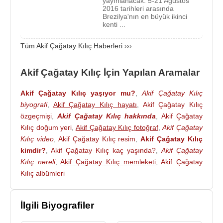
yayınlanacak. 5-21 Ağustos
süresinin dolması sebebiyle 10 Ağustos
2014
2016 tarihleri arasında
Brezilya'nın en büyük ikinci
tarihinde yapılan seçimde
Recep Tayyip
kenti ...
Erdoğan
'ın cumhurbaşkanı seçilmesinden sonra
başbakan olan
Ahmet Davutoğlu
'nun kurduğu 62.
Tüm Akif Çağatay Kılıç Haberleri ›››
Türkiye Cumhuriyeti Hükümetinde yine Gençlik ve
Spor Bakanı olarak görev aldı.
Akif Çağatay Kılıç İçin Yapılan Aramalar
Çok iyi derecede İngilizce ve Almanca bilen
Akif
Akif Çağatay Kılıç yaşıyor mu?
,
Akif Çağatay Kılıç
Çağatay Kılıç
, Eda Kılıç ile evlidir. İki çocuğu vardır.
biyografi
,
Akif Çağatay Kılıç hayatı
,
Akif Çağatay Kılıç
özgeçmişi
,
Akif Çağatay Kılıç hakkında
,
Akif Çağatay
7 Haziran
2015 Türkiye genel seçimlerinde ve
1
Kılıç doğum yeri
,
Akif Çağatay Kılıç fotoğraf
,
Akif Çağatay
Kasım
2015 Türkiye genel seçimlerinde
Samsun
Kılıç video
,
Akif Çağatay Kılıç resim
,
Akif Çağatay Kılıç
milletvekili seçildi.
kimdir?
,
Akif Çağatay Kılıç kaç yaşında?
,
Akif Çağatay
Kılıç nereli
,
Akif Çağatay Kılıç memleketi
,
Akif Çağatay
24 Kasım
2015 tarihinde Başbakan
Ahmet
Kılıç albümleri
Davutoğlu
'nun hazırlayıp sunduğu ve
Cumhurbaşkanı
Recep Tayyip Erdoğan
’ın
İlgili Biyografiler
onayladığı 64. Hükümet kabinesinde Başbakan
Yardımcısı olarak görevlendirildi.