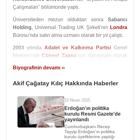
Çalışmaları" bölümünde yaptı.
Üniversiteden mezun olduktan sonra
Sabancı
Holding
, Universal Trading UK Şirketi'nin
Londra
Bürosu'nda satın alma uzmanı olarak bir yıl çalıştı.
2003
yılında
Adalet ve Kalkınma Partisi
Genel
Merkezi'nde
Cüneyt Zapsu
'nun danışmanı olarak
siyasete başladı.
Akif Çağatay Kılıç
, bu süreç
Biyografinin devamı ››
içerisinde Başbakanlık Müşaviri, Özel Kalem Müdür
Yardımcılığı gibi görevler üstlenerek Başbakan
Akif Çağatay Kılıç Hakkında Haberler
Recep Tayyip Erdoğan
'ın kurmay ekibinde uzun
yıllar görev yaptı. Ayrıca, Başbakan Erdoğan'ın özel
10 Nisan 2025
kalem müdür yardımcılığı görevini üstlendiği
Erdoğan'ın politika
dönemlerde yurtdışı gezilerinin çoğunda
Recep
kurulu Resmi Gazete'de
Tayyip Erdoğan
'ın tercümanlığını yaptı.
2011
yayınlandı
milletvekili genel seçimlerinde milletvekili adayı
Cumhurbaşkanı Recep
Tayyip Erdoğan’ın politika
olmak için 10 Mart 2011'de özel kalem müdür
kurulu üyeliklerine yaptığı