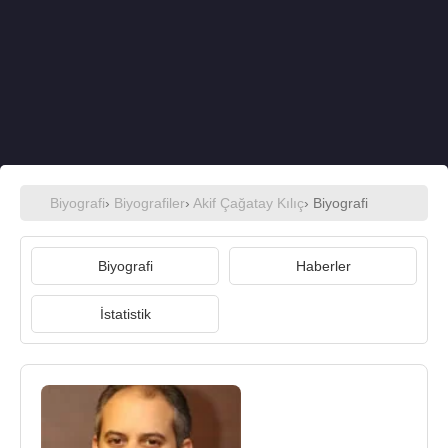
Biyografi
›
Biyografiler
›
Akif Çağatay Kılıç
› Biyografi
Biyografi
Haberler
İstatistik