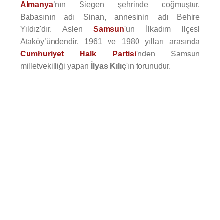
Almanya
’nın Siegen şehrinde doğmuştur.
Babasının adı Sinan, annesinin adı Behire
Yıldız'dır. Aslen
Samsun
'un İlkadım ilçesi
Ataköy’ündendir. 1961 ve 1980 yılları arasında
Cumhuriyet Halk Partisi
'nden Samsun
milletvekilliği yapan
İlyas Kılıç
'ın torunudur.