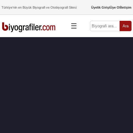
Türkiye’nin en Büyük Biyografi ve Otobiyografi Sitesi
Üyelik Girişi
Üye Ol
İletişim
☰
Ara