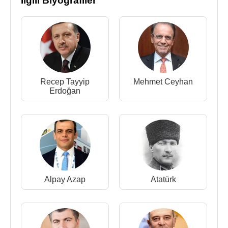
İlgili Biyografiler
Halihazırda
Sağlık Bakanlığı Koronavirüs Bilim
Kurulu
üyesi olmakla birlikte, 2013 yılından beri
Grip Bilim Kurulu üyesidir.
Prof. Dr. Zeliha Tufan Koçak, evli ve iki çocuk
annesidir.
Recep Tayyip
Mehmet Ceyhan
Erdoğan
Kaynak:Biyografiler.com
Alpay Azap
Atatürk