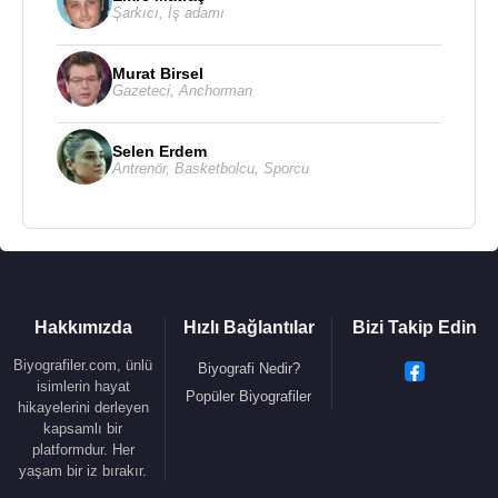
Şarkıcı
,
İş adamı
Murat Birsel
Gazeteci
,
Anchorman
Selen Erdem
Antrenör
,
Basketbolcu
,
Sporcu
Hakkımızda
Hızlı Bağlantılar
Bizi Takip Edin
Biyografiler.com, ünlü
Biyografi Nedir?
isimlerin hayat
Popüler Biyografiler
hikayelerini derleyen
kapsamlı bir
platformdur. Her
yaşam bir iz bırakır.