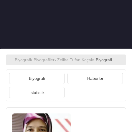
Biyografi
›
Biyografiler
›
Zeliha Tufan Koçak
› Biyografi
Biyografi
Haberler
İstatistik