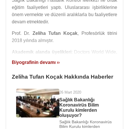
Sağlık Bakanlığı Hastalık Kontrol Merkezi ile ortak
eğitim faaliyetleri yaptı. Uluslararası işbirliklerine
önem vermekte ve düzenli aralıklarla bu faaliyetlere
devam etmektedir.
Prof. Dr.
Zeliha Tufan Koçak
, Profesörlük titrini
2018 yılında almıştır.
Akademik alanda üyelikleri
: Doctors World Wide,
European Society of Clinical Microbiology and
Biyografinin devamı ››
Infectious Diseases, Transplant Infectious
Diseases, Enfeksiyon Hastalıkları ve Klinik
Zeliha Tufan Koçak Hakkında Haberler
Mikrobiyoloji Derneği, Klinik Mikrobiyoloji ve
İnfeksiyon Hastalıkları Derneği, ESCMID Study
26 Mart 2020
Group for Infections in Compromised Hosts,
Sağlık Bakanlığı
ESCMID Study Group for Implant-Associated
Koronavirüs Bilim
Infections. Kemik-eklem enfeksiyonları, transplant
Kurulu kimlerden
oluşuyor?
enfeksiyonları, viral enfeksiyonlar ve KBRN
Sağlık Bakanlığı Koronavirüs
akademik ilgi alanlarıdır. Tufan’ın 60’ın üzerinde
Bilim Kurulu kimlerden