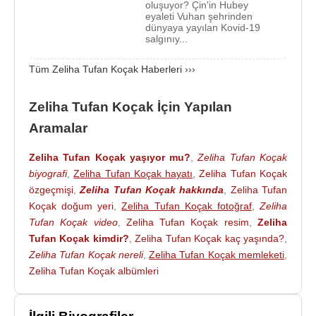
akademik yayını, 100’ün üzerinde bildirisi
oluşuyor? Çin'in Hubey
eyaleti Vuhan şehrinden
bulunmaktadır. Prof. Dr. Zeliha Tufan Koçak, 2015
dünyaya yayılan Kovid-19
salgınıy...
yılı Ocak ayında YÖK Genel Kurul Üyeliği’ne, 2016
yılı Kasım ayında YÖK Yürütme Kurulu üyeliğine
Tüm Zeliha Tufan Koçak Haberleri ›››
seçilmiştir. Kurul üyeliğine 2019 yılında tekrar
seçilen Tufan halen bu görevde bulunmaktadır.
Zeliha Tufan Koçak İçin Yapılan
Vakıf Yükseköğretim Kurumları Koordinasyon
Aramalar
Komisyonu ve Engelli Çalışma Grubunun
yürütücülüğünü yapmaktadır.
Zeliha Tufan Koçak yaşıyor mu?
,
Zeliha Tufan Koçak
biyografi
,
Zeliha Tufan Koçak hayatı
,
Zeliha Tufan Koçak
Prof. Dr.
Zeliha Tufan Koçak
, dezavantajlı gruplara
özgeçmişi
,
Zeliha Tufan Koçak hakkında
,
Zeliha Tufan
yönelik olarak Engelsiz Üniversiteler Ödüllerini
Koçak doğum yeri
,
Zeliha Tufan Koçak fotoğraf
,
Zeliha
hayata geçirmiş, mülteci akademisyenleri konu alan
Tufan Koçak video
,
Zeliha Tufan Koçak resim
,
Zeliha
Ortadoğu’da Akademik Mirası Koruma Projesini
Tufan Koçak kimdir?
,
Zeliha Tufan Koçak kaç yaşında?
,
yürütmüştür. Eğitim Komisyonu, Sağlık Komisyonu
Zeliha Tufan Koçak nereli
,
Zeliha Tufan Koçak memleketi
,
ve Proje Komisyonu üyesidir. Sağlık Meslekleri
Zeliha Tufan Koçak albümleri
Kurulu, HIV-AIDS Danışma Kurulu ve TÜSEB
Yürütme Kurulu Üyeliği yapmıştır.