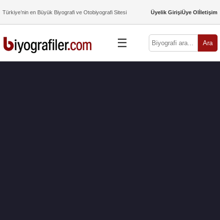
Türkiye’nin en Büyük Biyografi ve Otobiyografi Sitesi
Üyelik Girişi
Üye Ol
İletişim
☰
Ara