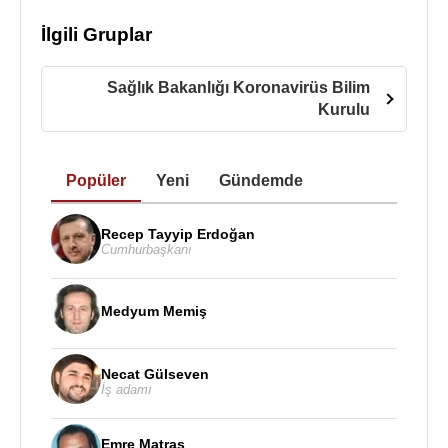
İlgili Gruplar
Sağlık Bakanlığı Koronavirüs Bilim
Kurulu
Popüler
Yeni
Gündemde
Recep Tayyip Erdoğan
Cumhurbaşkanı
Medyum Memiş
Necat Gülseven
İş adamı
Emre Matraş