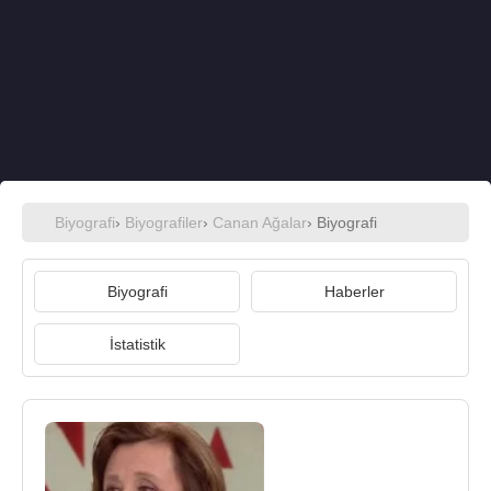
Biyografi
›
Biyografiler
›
Canan Ağalar
› Biyografi
Biyografi
Haberler
İstatistik