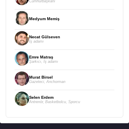
Cumhurbaşkanı
Medyum Memiş
Necat Gülseven
İş adamı
Emre Matraş
Şarkıcı
,
İş adamı
Murat Birsel
Gazeteci
,
Anchorman
Selen Erdem
Antrenör
,
Basketbolcu
,
Sporcu