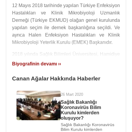
12 Mayıs 2018 tarihinde yapılan Türkiye Enfeksiyon
Hastalıkları ve Klinik Mikrobiyoloji Uzmanlık
Derneği (Türkiye EKMUD) olağan genel kurulunda
yapılan seçim ile dernek başkanlığına seçildi. Ve
ayrıca Halen Enfeksiyon Hastalıkları ve Klinik
Mikrobiyoloji Yeterlik Kurulu (EMEK) Başkanıdır.
2018 yılında Sağlık Bilimleri Üniversitesi, Hamidiye
Tıp Fakültesi, Dahili Tıp Bilimleri Bölümü,
Biyografinin devamı ››
Enfeksiyon Hastalıkları Anabilim Dalı öğretim
görevlisi olan Prof. Dr. Canan Ağalar, 2019 yılından
Canan Ağalar Hakkında Haberler
itibaren İstanbul İl Sağlık Müdürlüğü, İstanbul Fatih
Sultan Mehmet Eğitim Ve Araştırma Hastanesi
26 Mart 2020
Enfeksiyon Hastalıkları Eğitim ve İdari Sorumlu
Sağlık Bakanlığı
olarak görev yapmaktadır.
Koronavirüs Bilim
Kurulu kimlerden
Yurt içi ve yurt dışında 100 civarında yayınlanmış
oluşuyor?
yayını vardır.
Sağlık Bakanlığı Koronavirüs
Bilim Kurulu kimlerden