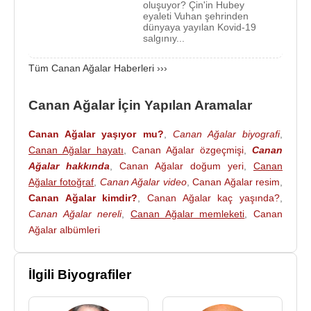
oluşuyor? Çin'in Hubey
Prof. Dr. Canan Ağalar, 10 Ocak
2020
’de
eyaleti Vuhan şehrinden
dünyaya yayılan Kovid-19
oluşturulan
Sağlık Bakanlığı Koronavirüs Bilim
salgınıy...
Kurulu
Üyesidir.
Tüm Canan Ağalar Haberleri ›››
2019 Aralık ayında
Çin
'de nükseden
koronavirüs
(
Kovid-19
) ile birlikte
Dünya Sağlık Örgütü
böyle
Canan Ağalar İçin Yapılan Aramalar
bir hastalığın varlığını ortaya koydu. Daha sonra ise
Sağlık Bakanlığı doğru kararlar verebilmek için
Canan Ağalar yaşıyor mu?
,
Canan Ağalar biyografi
,
öğretim üyelerinden oluşan bilim kurulu kurma
Canan Ağalar hayatı
,
Canan Ağalar özgeçmişi
,
Canan
kararı aldı.
Ağalar hakkında
,
Canan Ağalar doğum yeri
,
Canan
Ağalar fotoğraf
,
Canan Ağalar video
,
Canan Ağalar resim
,
koronavirüs
Bilim Kurulu'nda yer alan bazı
Canan Ağalar kimdir?
,
Canan Ağalar kaç yaşında?
,
isimler şu şekilde
:
Canan Ağalar nereli
,
Canan Ağalar memleketi
,
Canan
Prof. Dr.
Ateş Kara
,
Ağalar albümleri
Prof. Dr.
Tevfik Özlü
,
Prof. Dr.
Alpay Azap
,
İlgili Biyografiler
Prof. Dr.
Canan Ağalar
,
Prof. Dr.
Recep Öztürk
Prof. Dr.
İlyas Dökmetaş