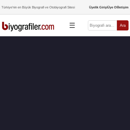
Türkiye’nin en Büyük Biyografi ve Otobiyografi Sitesi
Üyelik Girişi
Üye Ol
İletişim
☰
Ara