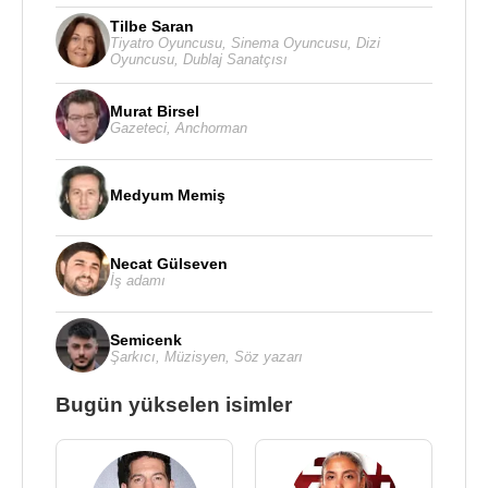
Tilbe Saran
Tiyatro Oyuncusu
,
Sinema Oyuncusu
,
Dizi
Oyuncusu
,
Dublaj Sanatçısı
Murat Birsel
Gazeteci
,
Anchorman
Medyum Memiş
Necat Gülseven
İş adamı
Semicenk
Şarkıcı
,
Müzisyen
,
Söz yazarı
Bugün yükselen isimler