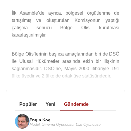
İlk Asamble’de ayrıca, bölgesel örgütlenme de
tartışılmış ve oluşturulan Komisyonun yaptığı
çalışma sonucu Bölge Ofisi kurulması
kararlaştırılmıştır.
Bölge Ofis’lerinin başlıca amaçlarından biri de DSÖ
ile Ulusal Hükümetler arasında etkin bir ilişkinin
sağlanmasıdır. DSÖ’ne, Mayıs 2000 itibariyle 191
ülke üyedir ve 2 ülke de ortak üye statüsündedir.
Popüler
Yeni
Gündemde
Engin Koç
Model
,
Sinema Oyuncusu
,
Dizi Oyuncusu