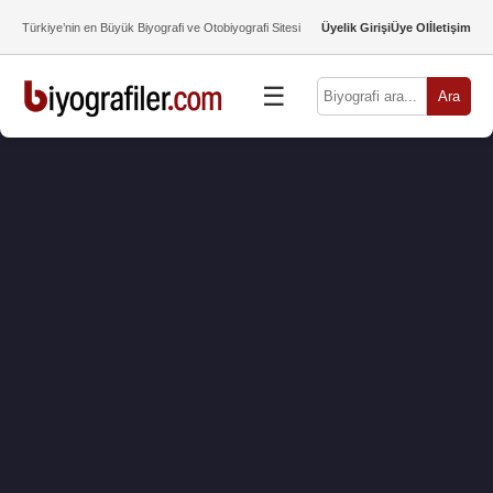
Türkiye’nin en Büyük Biyografi ve Otobiyografi Sitesi
Üyelik Girişi
Üye Ol
İletişim
☰
Ara