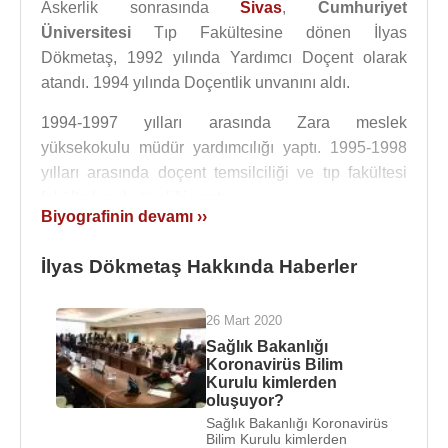
Askerlik sonrasında
Sivas
,
Cumhuriyet
Üniversitesi
Tıp Fakültesine dönen İlyas
Dökmetaş, 1992 yılında Yardımcı Doçent olarak
atandı. 1994 yılında Doçentlik unvanını aldı.
1994-1997 yılları arasında Zara meslek
yüksekokulu müdür yardımcılığı yaptı. 1995-1998
yılları arasında doçent temsilciliği ve tıp fakültesi
fakülte kurulu üyeliği yaptı.
Biyografinin devamı ››
1996 yılında 2 ay süre ile
ABD
’nin
Şikago
kentinde
yer alan
University of Illinois at Chicago
(UIC)’da
İlyas Dökmetaş Hakkında Haberler
çalıştı. 1999 yılında Profesör Kadrosuna atandı.
26 Mart 2020
1995-1998 yılları arasında Sivas,
Cumhuriyet
Sağlık Bakanlığı
Üniversitesi
Tıp Fakültesi yönetim kurulu üyesi
Koronavirüs Bilim
(Doçent temsilcisi) olarak çalıştı.
Kurulu kimlerden
oluşuyor?
2005-2008 yılları arasında Sivas, Cumhuriyet
Sağlık Bakanlığı Koronavirüs
Bilim Kurulu kimlerden
Üniversitesi Tıp Fakültesi Klinik Mikrobiyoloji ve