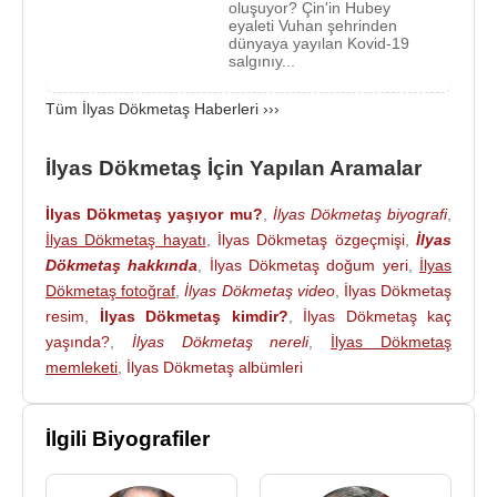
oluşuyor? Çin'in Hubey
Enfeksiyon Hastalıkları Ana Bilim Dalı başkanlığı
eyaleti Vuhan şehrinden
dünyaya yayılan Kovid-19
görevini yaptı.
salgınıy...
2008 yılında Rektörlük seçimine katıldı ve
Tüm İlyas Dökmetaş Haberleri ›››
Cumhurbaşkanı
Abdullah Gül
tarafından 6 ağustos
2008 tarihinde Sivas,
Cumhuriyet Üniversitesi
ne
İlyas Dökmetaş İçin Yapılan Aramalar
2008-2012 dönemi için Rektör olarak atandı.
İlyas Dökmetaş yaşıyor mu?
,
İlyas Dökmetaş biyografi
,
Prof. Dr. İlyas Dökmetaş, evlidir.
İlyas Dökmetaş hayatı
,
İlyas Dökmetaş özgeçmişi
,
İlyas
Prof. Dr. İlyas Dökmetaş, aids savaşım derneği,
Dökmetaş hakkında
,
İlyas Dökmetaş doğum yeri
,
İlyas
Dökmetaş fotoğraf
,
İlyas Dökmetaş video
,
İlyas Dökmetaş
viral hepatitle savaşım derneği, ankem derneği,
resim
,
İlyas Dökmetaş kimdir?
,
İlyas Dökmetaş kaç
klimik derneği, hastane infeksiyonları derneği,
yaşında?
,
İlyas Dökmetaş nereli
,
İlyas Dökmetaş
american society for microbiology derneği üyesidir.
memleketi
,
İlyas Dökmetaş albümleri
Prof. Dr.
İlyas Dökmetaş
, 10 Ocak
2020
’de
oluşturulan
Sağlık Bakanlığı Koronavirüs Bilim
İlgili Biyografiler
Kurulu
Üyesidir.
2019 Aralık ayında
Çin
'de nükseden
koronavirüs