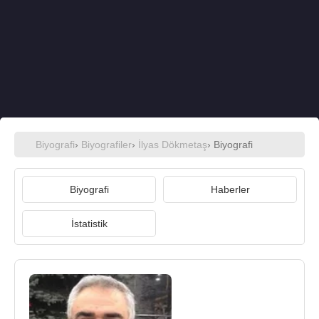
Biyografi
›
Biyografiler
›
İlyas Dökmetaş
› Biyografi
Biyografi
Haberler
İstatistik