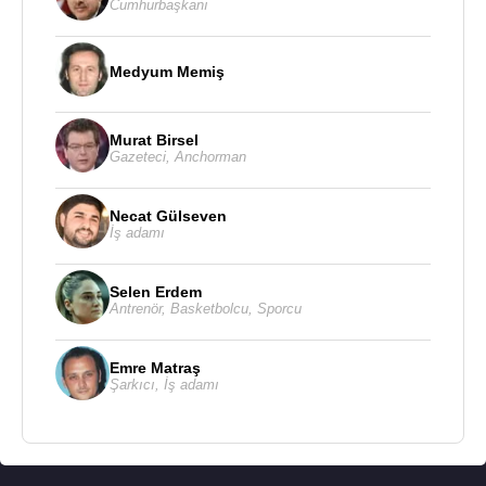
Cumhurbaşkanı
Medyum Memiş
Murat Birsel
Gazeteci
,
Anchorman
Necat Gülseven
İş adamı
Selen Erdem
Antrenör
,
Basketbolcu
,
Sporcu
Emre Matraş
Şarkıcı
,
İş adamı