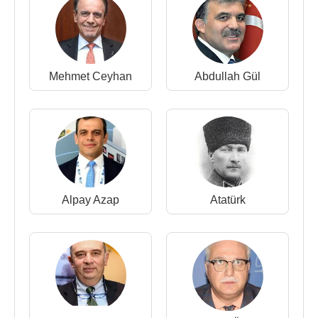
(
Kovid-19
) ile birlikte
Dünya Sağlık Örgütü
böyle
bir
Pandemi
k hastalığın varlığını ortaya koydu.
Daha sonra ise Sağlık Bakanlığı doğru kararlar
verebilmek için öğretim üyelerinden oluşan bilim
Mehmet Ceyhan
Abdullah Gül
kurulu kurma kararı aldı.
koronavirüs
Bilim Kurulu'nda yer alan bazı
isimler şu şekilde
:
Prof. Dr.
Ateş Kara
,
Prof. Dr.
Tevfik Özlü
,
Prof. Dr.
Alpay Azap
,
Alpay Azap
Atatürk
Prof. Dr.
Canan Ağalar
,
Prof. Dr.
Recep Öztürk
Prof. Dr.
İlyas Dökmetaş
Kaynak:Biyografiler.com