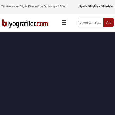
Türkiye’nin en Büyük Biyografi ve Otobiyografi Sitesi
Üyelik Girişi
Üye Ol
İletişim
☰
Ara