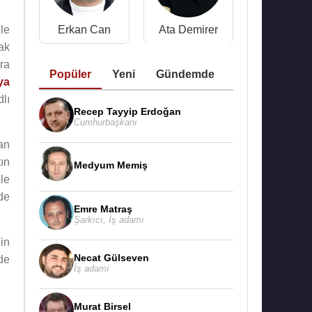
ile
Erkan Can
Ata Demirer
ak
ra
Popüler
Yeni
Gündemde
ya
lı
Recep Tayyip Erdoğan
Cumhurbaşkanı
an
ın
Medyum Memiş
ile
de
Emre Matraş
Şarkıcı
,
İş adamı
'in
Necat Gülseven
de
İş adamı
Murat Birsel