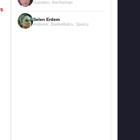
Gazeteci
,
Anchorman
ış
,
Selen Erdem
Antrenör
,
Basketbolcu
,
Sporcu