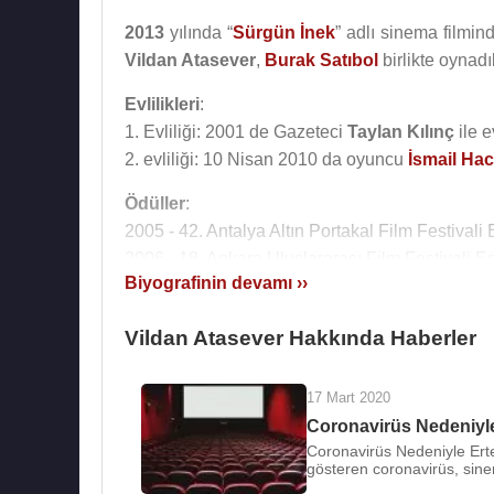
2013
yılında “
Sürgün İnek
” adlı sinema filmi
Vildan Atasever
,
Burak Satıbol
birlikte oynadıl
Evlilikleri
:
1. Evliliği: 2001 de Gazeteci
Taylan Kılınç
ile 
2. evliliği: 10 Nisan 2010 da oyuncu
İsmail Hac
Ödüller
:
2005 - 42. Antalya Altın Portakal Film Festivali
2006 - 18. Ankara Uluslararası Film Festivali E
Biyografinin devamı ››
Filmleri ve Dizileri :
:
Vildan Atasever Hakkında Haberler
2019 -
Dilsiz
/ The Mute (Selma Aksel) (Sinema
2019 - Tek Yürek (İlknur Zengin) (TV Dizisi)
17 Mart 2020
2019 - Malazgirt 1071: Bizans’ın Kıyameti (Sin
Coronavirüs Nedeniyle
2019 - Bir Dilek Tut (Sinema Filmi)
Coronavirüs Nedeniyle Erte
2017 - Klavye Delikanlıları (Seyran) (TV Dizisi)
gösteren coronavirüs, sin