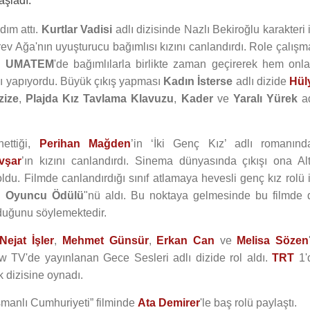
aşladı.
dım attı.
Kurtlar Vadisi
adlı dizisinde Nazlı Bekiroğlu karakteri 
ev Ağa'nın uyuşturucu bağımlısı kızını canlandırdı. Role çalışm
,
UMATEM
'de bağımlılarla birlikte zaman geçirerek hem onla
ası yapıyordu. Büyük çıkış yapması
Kadın İsterse
adlı dizide
Hül
zize
,
Plajda Kız Tavlama Klavuzu
,
Kader
ve
Yaralı Yürek
ad
nettiği,
Perihan Mağden
’in ‘İki Genç Kız’ adlı romanınd
vşar
’ın kızını canlandırdı. Sinema dünyasında çıkışı ona Alt
 oldu. Filmde canlandırdığı sınıf atlamaya hevesli genç kız rolü 
n Oyuncu Ödülü
"nü aldı. Bu noktaya gelmesinde bu filmde 
lduğunu söylemektedir.
Nejat İşler
,
Mehmet Günsür
,
Erkan Can
ve
Melisa Sözen
ow TV'de yayınlanan Gece Sesleri adlı dizide rol aldı.
TRT
1'
 dizisine oynadı.
Osmanlı Cumhuriyeti” filminde
Ata Demirer
'le baş rolü paylaştı.