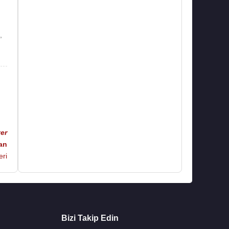
,
ver
an
eri
Bizi Takip Edin