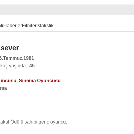
fi
Haberler
Filmler
İstatistik
asever
6.Temmuz.1981
 kaç yaşında :
45
yuncusu
,
Sinema Oyuncusu
rsa
rtakal Ödülü sahibi genç oyuncu.