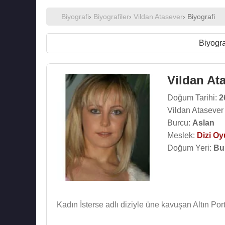
Biyografi
›
Biyografiler
›
Vildan Atasever
› Biyografi
Biyogra
Vildan At
Doğum Tarihi:
2
Vildan Atasever
Burcu:
Aslan
Meslek:
Dizi O
Doğum Yeri:
Bu
Kadın İsterse adlı diziyle üne kavuşan Altın Po