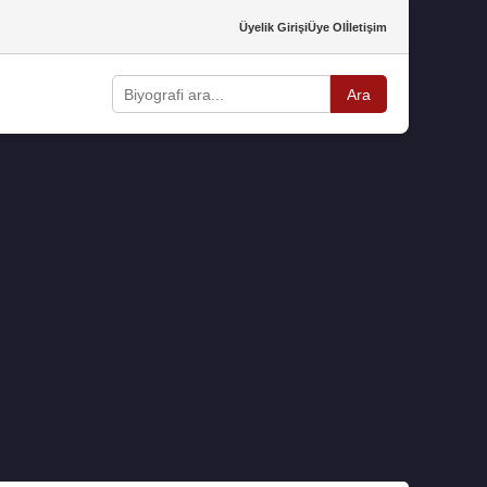
Üyelik Girişi
Üye Ol
İletişim
Ara