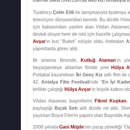
internet sitesi chivi.com'da web kızı olmasıyla b
Tiyatrocu
Çetin Etili
ile tanışmasıyla tiyatroya a
televizyon dünyasından tanındı. Bu dizide Hüsr
için babasından yardım alan Vildan Atasever
destek oluyor hem de rolü için hazırlık çalışm
Avşar
'ın kızı "Buket" rolüyle oldu. Ardından
A
yapımlarda görev aldı.
İlk sinema filminde,
Kutluğ Ataman
’ın yö
beyazperdeye aktarılan filmde yine
Hülya A
Portakal kazandıran
İki Genç Kız
adlı film ile
42.
Antalya Film Festivali
'nde "
En İyi Kadı
birlikte çalıştığı
Hülya Avşar
'ın büyük katkısı o
Vildan Atasever, başrollerini
Fikret Kuşkan
,
paylaştığı
Bıçak Sırtı
adlı dizide rol aldı. Sh
yayınlan Boyut Film'in yapımı olan Başrolde Aşk
2008 yılında
Gani Müjde
'nin yazıp yönettiği “