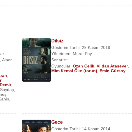
ktiğim Filmde Kar Romanı da Var (Kendisi) (Sinema Filmi)
 Kumêt) (Sinema Filmi)
n) (TV Dizisi)
Dilsiz
Filmi)
Gösterim Tarihi: 29 Kasım 2019
ar
Yönetmen:
Murat Pay
,
Alper
Senarist:
Oyuncular:
Ozan Çelik
,
Vildan Atasever
,
Mim Kemal Öke (torun)
,
Emin Gürsoy
aran
,
r
,
ilmi)
 Demir
,
 Soydaş
,
neş
,
Şahin
,
lmi)
Gece
Gösterim Tarihi: 14 Kasım 2014