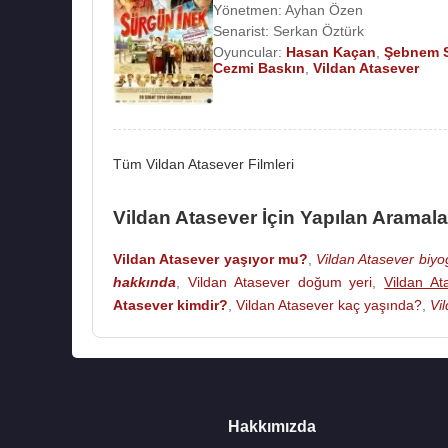
2004 - Azize (TV Dizisi)
Yönetmen:
Ayhan Özen
2004 - 2 Genç Kız (Handan) (Sinema Filmi)200
Senarist:
Serkan Öztürk
Oyuncular:
Hasan Kaçan
,
Şebnem 
2003 - 2004 - Kurtlar Vadisi (Nazlı Bekiroğlu) (T
Cezmi Baskın
,
Vildan Atasever
2001 - Güz Gülleri (Yonca) (TV Dizisi)
Kaynak:Biyografiler.com
Tüm Vildan Atasever Filmleri
Vildan Atasever İçin Yapılan Aramala
Vildan Atasever yaşıyor mu?
,
Vildan Atasever biyog
hakkında
,
Vildan Atasever doğum yeri
,
Vildan At
Atasever kimdir?
,
Vildan Atasever kaç yaşında?
,
Vi
Hakkımızda