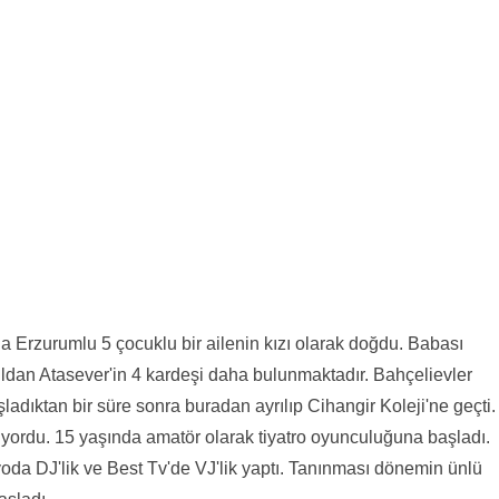
da Erzurumlu 5 çocuklu bir ailenin kızı olarak doğdu. Babası
ildan Atasever'in 4 kardeşi daha bulunmaktadır. Bahçelievler
adıktan bir süre sonra buradan ayrılıp Cihangir Koleji'ne geçti.
ıyordu. 15 yaşında amatör olarak tiyatro oyunculuğuna başladı.
dyoda DJ'lik ve Best Tv'de VJ'lik yaptı. Tanınması dönemin ünlü