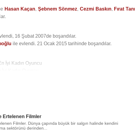
nde
Hasan Kaçan
,
Şebnem Sönmez
,
Cezmi Baskın
,
Fırat Tan
ar.
evlendi, 16 Şubat 2007de boşandılar.
ıoğlu
ile evlendi. 21 Ocak 2015 tarihinde boşandılar.
 En İyi Kadın Oyuncu
n İyi Kadın Oyuncu
 Filmi)
ema Filmi)
 Ertelenen Filmler
lenen Filmler. Dünya çapında büyük bir salgın halinde kendini
ema sektörünü derinden...