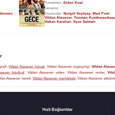
Yönetmen:
Erden Kıral
4
Senarist:
Sönmez
,
Oyuncular:
Nurgül Yeşilçay
,
Mert Fırat
,
V Dizisi)
Vildan Atasever
,
Teoman Kumbaracıbaşı
Hakan Karahan
,
İlyas Salman
r
rafi
,
Vildan Atasever hayatı
,
Vildan Atasever özgeçmişi
,
Vildan Atase
asever fotoğraf
,
Vildan Atasever video
,
Vildan Atasever resim
,
Vild
ldan Atasever nereli
,
Vildan Atasever memleketi
,
Vildan Atasever albüml
Hızlı Bağlantılar